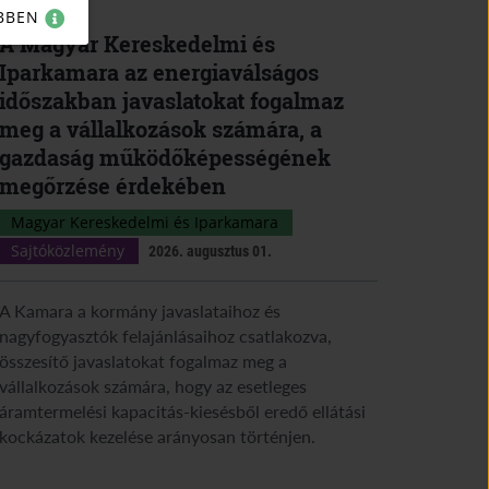
BBEN
A Magyar Kereskedelmi és
Iparkamara az energiaválságos
időszakban javaslatokat fogalmaz
meg a vállalkozások számára, a
gazdaság működőképességének
megőrzése érdekében
Magyar Kereskedelmi és Iparkamara
Sajtóközlemény
2026. augusztus 01.
A Kamara a kormány javaslataihoz és
nagyfogyasztók felajánlásaihoz csatlakozva,
összesítő javaslatokat fogalmaz meg a
vállalkozások számára, hogy az esetleges
áramtermelési kapacitás-kiesésből eredő ellátási
kockázatok kezelése arányosan történjen.