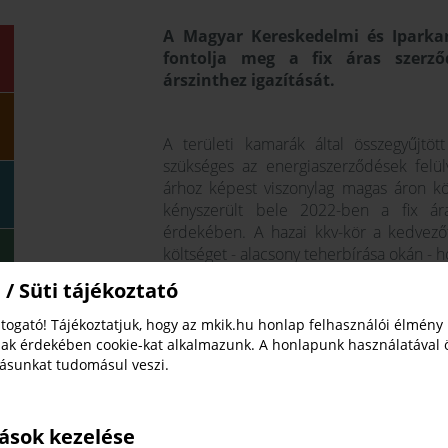
A Magyar Kereskedelmi és Iparka
fontolja meg a fix áras szerződ
árszinthez igazítását.
A területi kamarák által összegyűjtöt
szükséges az energiaszerződések felülv
árhoz képest viszonylag magas áron köt
kényszerült bele 2022-ben a fix ára
érdekében. A hazai kkv-kör a kedvezőt
költséget - alacsony teherbírása okán - h
A fix áras szerződések ugyan előny
 / Süti tájékoztató
biztosítására, kiszámítható költségek
togató! Tájékoztatjuk, hogy az mkik.hu honlap felhasználói élmény
évében felmerült negatív külső körülm
ak érdekében cookie-kat alkalmazunk. A honlapunk használatával 
bekövetkezett piaci változások és a nem
tásunkat tudomásul veszi.
nagyságrendileg hozzávetőlegesen 60 ez
az, aki rendkívül magas áron szerződött l
Az MKIK ezért javasolja, hogy a K
tások kezelése