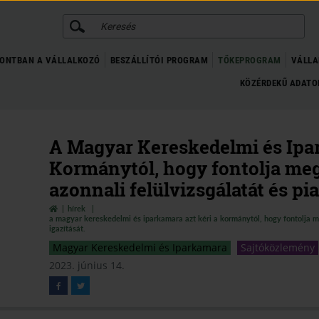
KERESÉS
ONTBAN A VÁLLALKOZÓ
BESZÁLLÍTÓI PROGRAM
TŐKEPROGRAM
VÁLLA
KÖZÉRDEKŰ ADAT
A Magyar Kereskedelmi és Ipar
Kormánytól, hogy fontolja meg
azonnali felülvizsgálatát és pia
hírek
a magyar kereskedelmi és iparkamara azt kéri a kormánytól, hogy fontolja meg
igazítását.
Magyar Kereskedelmi és Iparkamara
Sajtóközlemény
2023. június 14.