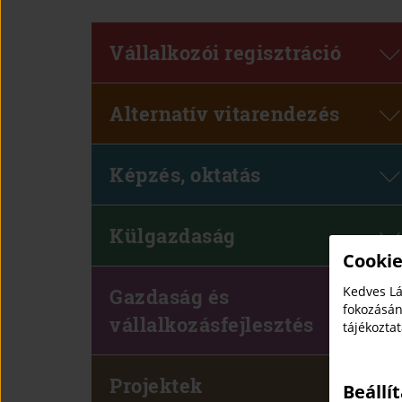
Vállalkozói regisztráció
Alternatív vitarendezés
Képzés, oktatás
Külgazdaság
Cookie
Kedves Lá
Gazdaság és
fokozásán
vállalkozásfejlesztés
tájékozta
Projektek
Beállí