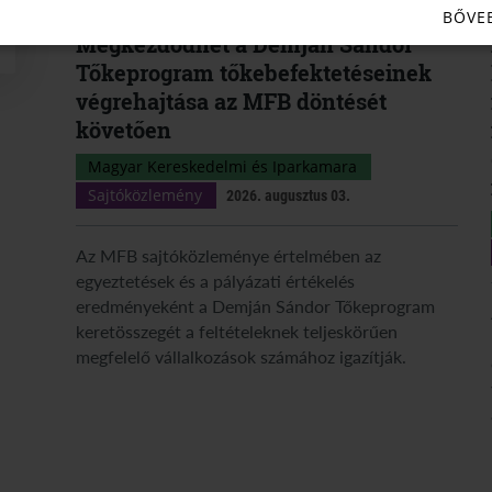
BŐVE
Megkezdődhet a Demján Sándor
Tőkeprogram tőkebefektetéseinek
végrehajtása az MFB döntését
követően
Magyar Kereskedelmi és Iparkamara
Sajtóközlemény
2026. augusztus 03.
Az MFB sajtóközleménye értelmében az
egyeztetések és a pályázati értékelés
eredményeként a Demján Sándor Tőkeprogram
keretösszegét a feltételeknek teljeskörűen
megfelelő vállalkozások számához igazítják.