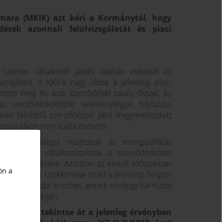
mara (MKIK) azt
kéri a Kormánytól, hogy
ések azonnali felülvizsgálatát és piaci
t számos vállalkozói jelzés alapján indokolt és
izsgálata. A KKV-k nagy része a jelenlegi piaci
ötte meg fix áras szerződését tavaly ősszel, és
s szerződéskötésbe tevékenységük folytatása
len feltételű szerződéssel járó megemelkedett
osszú távon nem tudja elviselni.
ös lehetőséget nyújtottak az energiaellátás
et nyújtva a vállalkozásoknak a szerződéskötés
ények enyhítésére. Azonban az elmúlt időszakban
ön a
zetközi árak csökkenése miatt a jelenlegi helyzet
er vállalkozást érinthet, ennek mintegy harmada
e tavaly év végén.
ormányzat tekintse át a jelenleg érvényben