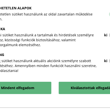
lévő fix áras energia szerződéseke
tapasztal a szektor -ami a jelenle
HETETLEN ALAPOK
érdemi beavatkozás szükséges. A j
tetlen sütiket használunk az oldal zavartalan működése
módosítást, amely lehetővé tesz
n.
feltételeinek korrigálását. A KK
érdekében szorgalmazzuk továbbá
IKA
legyen és a vállalkozásoknak ne leg
kai sütiket használunk a tartalmak és hirdetések személyre
ki
z, közösségi funkciók biztosításához, valamint
forgalmunk elemzéséhez.
MKIK_sajtóközlemény-vállalati_fixszerzo
NG
2023-06-14
PDF
 sütiket használunk aktuális akcióink személyre szabott
ki
téséhez. Amennyiben minden funkciót használni szeretne,
iválasztania!
Mindent elfogadom
Kiválasztottak elfogad
KAPCSOLÓDÓ TARTALMA
TUDJON MEG TÖBBET.