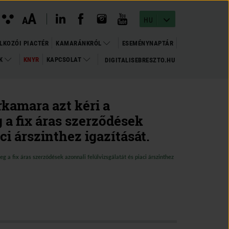
instagram megnyitása
(open in new window)
youtube megnyitása
(open in new window)
linkedin megnyitása
(open in new window)
facebook megnyitása
(open in new window)
Kontraszt
A
Betűméret
A
nézet
HU
változtatása
LKOZÓI PIACTÉR
KAMARÁNKRÓL
ESEMÉNYNAPTÁR
OK
KNYR
KAPCSOLAT
DIGITALISEBRESZTO.HU
(OPEN
(OPEN IN NEW WINDOW)
IN
NEW
WINDOW)
kamara azt kéri a
 a fix áras szerződések
ci árszinthez igazítását.
 a fix áras szerződések azonnali felülvizsgálatát és piaci árszinthez