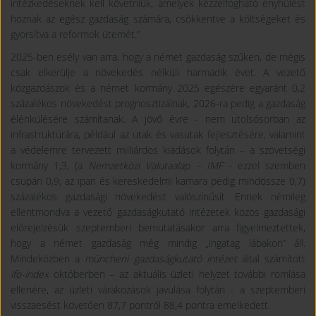
intézkedéseknek kell követniük, amelyek kézzelfogható enyhülést
hoznak az egész gazdaság számára, csökkentve a költségeket és
gyorsítva a reformok ütemét.”
2025-ben esély van arra, hogy a német gazdaság szűken, de mégis
csak elkerülje a növekedés nélküli harmadik évet. A vezető
közgazdászok és a német kormány 2025 egészére egyaránt 0,2
százalékos növekedést prognosztizálnak, 2026-ra pedig a gazdaság
élénkülésére számítanak. A jövő évre - nem utolsósorban az
infrastruktúrára, például az utak és vasutak fejlesztésére, valamint
a védelemre tervezett milliárdos kiadások folytán – a szövetségi
kormány 1,3, (a
Nemzetközi Valutaalap – IMF -
ezzel szemben
csupán 0,9, az ipari és kereskedelmi kamara pedig mindössze 0,7)
százalékos gazdasági növekedést valószínűsít. Ennek némileg
ellentmondva a vezető gazdaságkutató intézetek közös gazdasági
előrejelzésük szeptemberi bemutatásakor arra figyelmeztettek,
hogy a német gazdaság még mindig „ingatag lábakon” áll.
Mindeközben a
müncheni gazdaságkutató intézet
által számított
ifo-index
októberben – az aktuális üzleti helyzet további romlása
ellenére, az üzleti várakozások javulása folytán - a szeptemberi
visszaesést követően 87,7 pontról 88,4 pontra emelkedett.