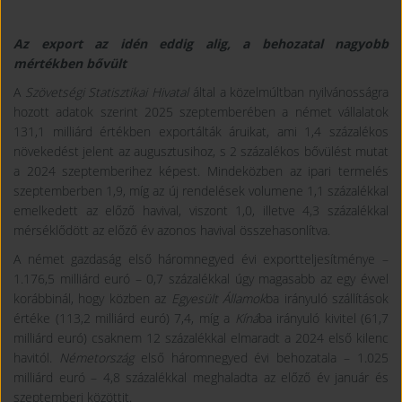
Az export az idén eddig alig, a behozatal nagyobb
mértékben bővült
A
Szövetségi Statisztikai Hivatal
által a közelmúltban nyilvánosságra
hozott adatok szerint 2025 szeptemberében a német vállalatok
131,1 milliárd értékben exportálták áruikat, ami 1,4 százalékos
növekedést jelent az augusztusihoz, s 2 százalékos bővülést mutat
a 2024 szeptemberihez képest. Mindeközben az ipari termelés
szeptemberben 1,9, míg az új rendelések volumene 1,1 százalékkal
emelkedett az előző havival, viszont 1,0, illetve 4,3 százalékkal
mérséklődött az előző év azonos havival összehasonlítva.
A német gazdaság első háromnegyed évi exportteljesítménye –
1.176,5 milliárd euró – 0,7 százalékkal úgy magasabb az egy évvel
korábbinál, hogy közben az
Egyesült Államok
ba irányuló szállítások
értéke (113,2 milliárd euró) 7,4, míg a
Kíná
ba irányuló kivitel (61,7
milliárd euró) csaknem 12 százalékkal elmaradt a 2024 első kilenc
havitól.
Németország
első háromnegyed évi behozatala – 1.025
milliárd euró – 4,8 százalékkal meghaladta az előző év január és
szeptemberi közöttit.