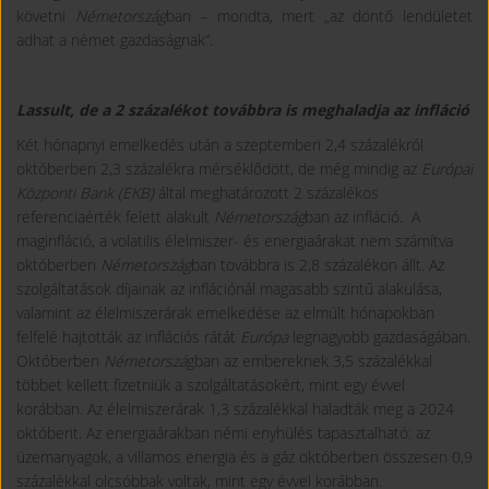
követni
Németország
ban – mondta, mert „az döntő lendületet
adhat a német gazdaságnak”.
Lassult, de a 2 százalékot továbbra is meghaladja az infláció
Két hónapnyi emelkedés után a szeptemberi 2,4 százalékról
októberben 2,3 százalékra mérséklődött, de még mindig az
Európai
Központi Bank (EKB)
által meghatározott 2 százalékos
referenciaérték felett alakult
Németország
ban az infláció. A
maginfláció, a volatilis élelmiszer- és energiaárakat nem számítva
októberben
Németország
ban továbbra is 2,8 százalékon állt. Az
szolgáltatások díjainak az inflációnál magasabb szintű alakulása,
valamint az élelmiszerárak emelkedése az elmúlt hónapokban
felfelé hajtották az inflációs rátát
Európa
legnagyobb gazdaságában.
Októberben
Németorszá
gban az embereknek 3,5 százalékkal
többet kellett fizetniük a szolgáltatásokért, mint egy évvel
korábban. Az élelmiszerárak 1,3 százalékkal haladták meg a 2024
októberit. Az energiaárakban némi enyhülés tapasztalható: az
üzemanyagok, a villamos energia és a gáz októberben összesen 0,9
százalékkal olcsóbbak voltak, mint egy évvel korábban.