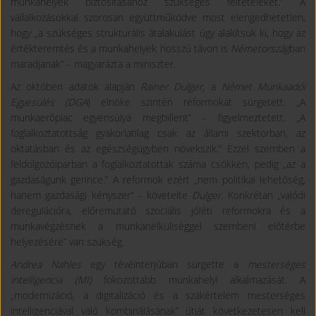
munkahelyek biztosításához szükséges feltételeket.” A
vállalkozásokkal szorosan együttműködve most elengedhetetlen,
hogy „a szükséges strukturális átalakulást úgy alakítsuk ki, hogy az
értékteremtés és a munkahelyek hosszú távon is
Németország
ban
maradjanak” – magyarázta a miniszter.
Az októberi adatok alapján
Rainer Dulger
, a
Német Munkaadói
Egyesülés (DGA
) elnöke szintén reformokat sürgetett. „A
munkaerőpiac egyensúlya megbillent” – figyelmeztetett. „A
foglalkoztatottság gyakorlatilag csak az állami szektorban, az
oktatásban és az egészségügyben növekszik.” Ezzel szemben a
feldolgozóiparban a foglalkoztatottak száma csökken, pedig „az a
gazdaságunk gerince.” A reformok ezért „nem politikai lehetőség,
hanem gazdasági kényszer” – követelte
Dulger.
Konkrétan „valódi
deregulációra, előremutató szociális jóléti reformokra és a
munkavégzésnek a munkanélküliséggel szembeni előtérbe
helyezésére” van szükség.
Andrea Nahles
egy tévéinterjúban sürgette a
mesterséges
intelligencia (MI)
fokozottabb munkahelyi alkalmazását. A
„modernizáció, a digitalizáció és a szakértelem mesterséges
intelligenciával való kombinálásának” útját következetesen kell