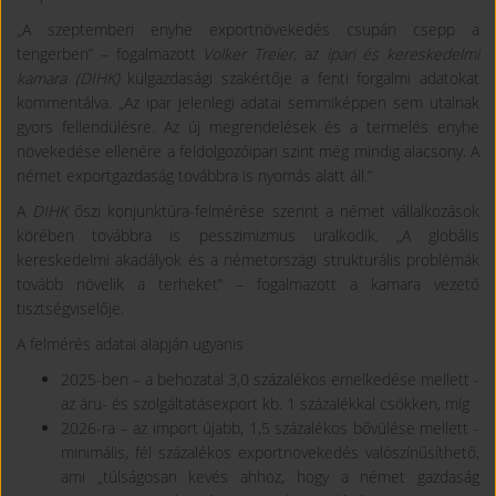
„A szeptemberi enyhe exportnövekedés csupán csepp a
tengerben” – fogalmazott
Volker Treier,
az
ipari és kereskedelmi
kamara (DIHK)
külgazdasági szakértője a fenti forgalmi adatokat
kommentálva. „Az ipar jelenlegi adatai semmiképpen sem utalnak
gyors fellendülésre. Az új megrendelések és a termelés enyhe
növekedése ellenére a feldolgozóipari szint még mindig alacsony. A
német exportgazdaság továbbra is nyomás alatt áll.”
A
DIHK
őszi konjunktúra-felmérése szerint a német vállalkozások
körében továbbra is pesszimizmus uralkodik. „A globális
kereskedelmi akadályok és a németországi strukturális problémák
tovább növelik a terheket” – fogalmazott a kamara vezető
tisztségviselője.
A felmérés adatai alapján ugyanis
2025-ben – a behozatal 3,0 százalékos emelkedése mellett -
az áru- és szolgáltatásexport kb. 1 százalékkal csökken, míg
2026-ra – az import újabb, 1,5 százalékos bővülése mellett -
minimális, fél százalékos exportnövekedés valószínűsíthető,
ami „túlságosan kevés ahhoz, hogy a német gazdaság