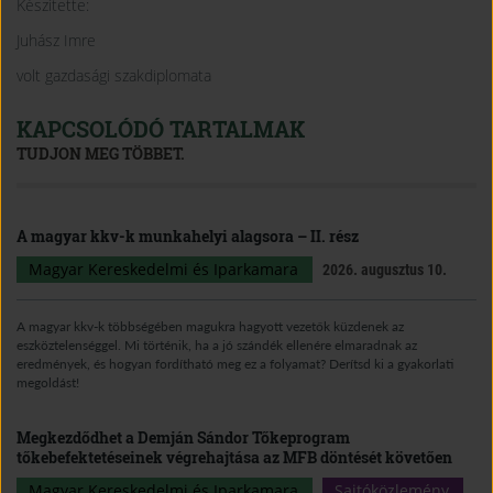
Készítette:
Juhász Imre
volt gazdasági szakdiplomata
KAPCSOLÓDÓ TARTALMAK
TUDJON MEG TÖBBET.
A magyar kkv-k munkahelyi alagsora – II. rész
Magyar Kereskedelmi és Iparkamara
2026. augusztus 10.
A magyar kkv-k többségében magukra hagyott vezetők küzdenek az
eszköztelenséggel. Mi történik, ha a jó szándék ellenére elmaradnak az
eredmények, és hogyan fordítható meg ez a folyamat? Derítsd ki a gyakorlati
megoldást!
Megkezdődhet a Demján Sándor Tőkeprogram
tőkebefektetéseinek végrehajtása az MFB döntését követően
Magyar Kereskedelmi és Iparkamara
Sajtóközlemény