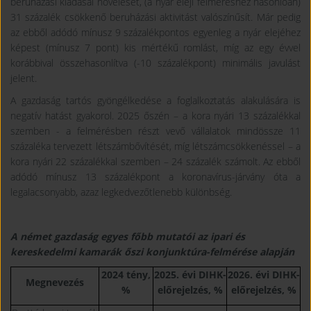
beruházási kiadásai növelését, (a nyár eleji felméréshez hasonlóan)
31 százalék csökkenő beruházási aktivitást valószínűsít. Már pedig
az ebből adódó mínusz 9 százalékpontos egyenleg a nyár elejéhez
képest (mínusz 7 pont) kis mértékű romlást, míg az egy évvel
korábbival összehasonlítva (-10 százalékpont) minimális javulást
jelent.
A gazdaság tartós gyöngélkedése a foglalkoztatás alakulására is
negatív hatást gyakorol. 2025 őszén – a kora nyári 13 százalékkal
szemben - a felmérésben részt vevő vállalatok mindössze 11
százaléka tervezett létszámbővítését, míg létszámcsökkenéssel – a
kora nyári 22 százalékkal szemben – 24 százalék számolt. Az ebből
adódó mínusz 13 százalékpont a koronavírus-járvány óta a
legalacsonyabb, azaz legkedvezőtlenebb különbség.
A német gazdaság egyes főbb mutatói az ipari és
kereskedelmi kamarák őszi konjunktúra-felmérése alapján
2024 tény,
2025. évi DIHK-
2026. évi DIHK-
Megnevezés
%
előrejelzés, %
előrejelzés, %