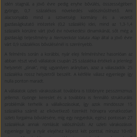
idén stagnál, a jövő évre pedig enyhe bővülés, összességében
gyönge, 0,7 százalékos növekedés valószínűsíthető. Ami
alacsonyabb mind a szövetségi kormány és a vezető
gazdaságkutató intézetek (0,2 százalék) idei, mind az 1,3-1,4
százalék körülire várt jövő évi növekedési dinamikánál, sőt még a
gazdasági teljesítmény a
Nemzetközi Valuta Alap
által a jövő évre
várt 0,9 százalékos bővülésénél is szerényebb.
A felmérés során a korábbi, nyár eleji felméréshez hasonlóan az
abban részt vevő vállalatok csupán 25 százaléka értékeli a jelenlegi
helyzetét „jónak”, míg ugyanilyen arányban, azaz a válaszadók 25
százaléka rossz helyzetről beszélt. A kétféle válasz egyenlege így
nulla ponton maradt.
A vállalatok üzleti várakozásait továbbra is többnyire pesszimizmus
jellemzi. Gyönge kereslet és a továbbra is fennálló strukturális
problémák terhelik a vállalkozásokat, így azok mindössze 15
százaléka számít az elkövetkező tizenkét hónapra vonatkozóan
üzleti forgalma bővülésére, míg egy negyedük, egész pontosan 27
százalékuk annak romlását valószínűsíti. Az üzleti várakozások
egyenlege így a nyár elejéhez képest két ponttal, mínusz 10-ről