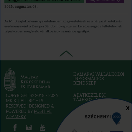
2026. augusztus 03.
Az MFB sajtóközleménye értelmében az egyeztetések és a pályázati értékelés
eredményeként a Demján Sándor Tőkeprogram keretösszegét a feltételeknek
teljeskörűen megfelelő vállalkozások számához igazítják.
KAMARAI VÁLLALKOZÓI
INFORMÁCIÓS
RENDSZER
(OPEN
IN
NEW
ADATKEZELÉSI
COPYRIGHT © 2018 - 2026
WINDOW)
TÁJÉKOZTATÓ
MKIK. |
ALL RIGHTS
RESERVED! DESIGNED &
Sz
X
POWERED BY
POSITIVE
SÜTI SZABÁLYZAT
(OPEN
ADAMSKY
IN
(open in new window)
(open in new window)
AKADÁLYMENTESÍTÉSI
(open in new window)
(open in new window)
NEW
NYILATKOZAT
(OPEN