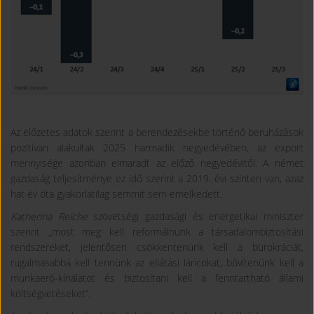
Az előzetes adatok szerint a berendezésekbe történő beruházások
pozitívan alakultak 2025 harmadik negyedévében, az export
mennyisége azonban elmaradt az előző negyedévitől. A német
gazdaság teljesítménye ez idő szerint a 2019. évi szinten van, azaz
hat év óta gyakorlatilag semmit sem emelkedett.
Katherina Reiche
szövetségi gazdasági és energetikai miniszter
szerint „most meg kell reformálnunk a társadalombiztosítási
rendszereket, jelentősen csökkentenünk kell a bürokráciát,
rugalmasabbá kell tennünk az ellátási láncokat, bővítenünk kell a
munkaerő-kínálatot és biztosítani kell a fenntartható állami
költségvetéseket”.