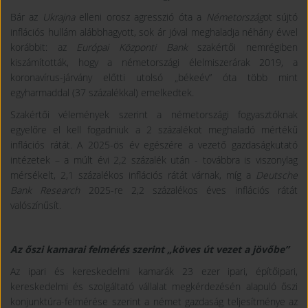
Bár az
Ukrajna
elleni orosz agresszió óta a
Németország
ot sújtó
inflációs hullám alábbhagyott, sok ár jóval meghaladja néhány évvel
korábbit: az
Európai Központi Bank
szakértői nemrégiben
kiszámították, hogy a németországi élelmiszerárak 2019, a
koronavírus-járvány előtti utolsó „békeév” óta több mint
egyharmaddal (37 százalékkal) emelkedtek.
Szakértői vélemények szerint a németországi fogyasztóknak
egyelőre el kell fogadniuk a 2 százalékot meghaladó mértékű
inflációs rátát. A 2025-ös év egészére a vezető gazdaságkutató
intézetek – a múlt évi 2,2 százalék után - továbbra is viszonylag
mérsékelt, 2,1 százalékos inflációs rátát várnak, míg a
Deutsche
Bank Research
2025-re 2,2 százalékos éves inflációs rátát
valószínűsít.
Az őszi kamarai felmérés szerint „köves út vezet a jövőbe”
Az ipari és kereskedelmi kamarák 23 ezer ipari, építőipari,
kereskedelmi és szolgáltató vállalat megkérdezésén alapuló őszi
konjunktúra-felmérése szerint a német gazdaság teljesítménye az