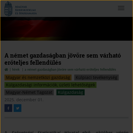
Magyar
Toggle
Kereskedelmi
navigat
és
Iparkamara
A német gazdaságban jövőre sem várható
erőteljes fellendülés
hírek
a német gazdaságban jövőre sem várható erőteljes fellendülés
Magyar és nemzetközi gazdaság
Külpiaci tevékenység
Külgazdasági információk, üzleti lehetőségek
Magyar-Német Tagozat
Külgazdaság
2025. december 01.
A
Szövetségi Statisztikai Hivatal
első, október végén