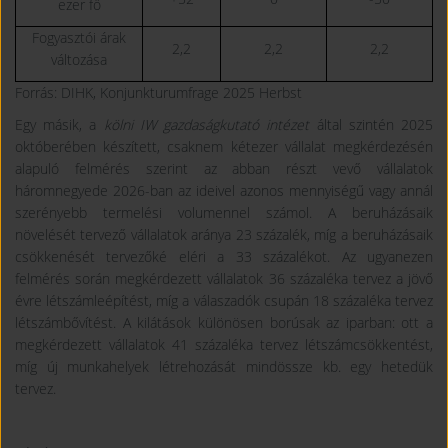
ezer fő
Fogyasztói árak
2,2
2,2
2,2
változása
Forrás: DIHK, Konjunkturumfrage 2025 Herbst
Egy másik, a
kölni IW gazdaságkutató intézet
által szintén 2025
októberében készített, csaknem kétezer vállalat megkérdezésén
alapuló felmérés szerint az abban részt vevő vállalatok
háromnegyede 2026-ban az ideivel azonos mennyiségű vagy annál
szerényebb termelési volumennel számol. A beruházásaik
növelését tervező vállalatok aránya 23 százalék, míg a beruházásaik
csökkenését tervezőké eléri a 33 százalékot. Az ugyanezen
felmérés során megkérdezett vállalatok 36 százaléka tervez a jövő
évre létszámleépítést, míg a válaszadók csupán 18 százaléka tervez
létszámbővítést. A kilátások különösen borúsak az iparban: ott a
megkérdezett vállalatok 41 százaléka tervez létszámcsökkentést,
míg új munkahelyek létrehozását mindössze kb. egy hetedük
tervez.