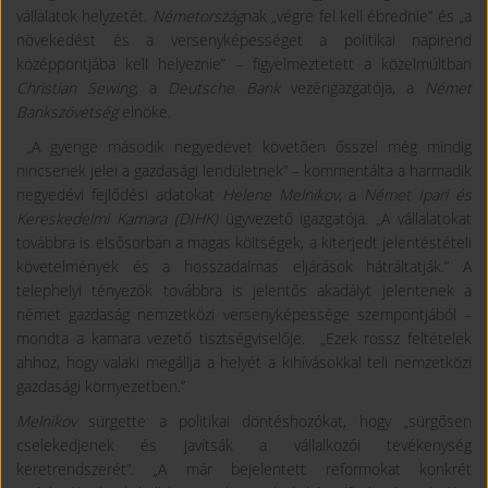
vállalatok helyzetét.
Németország
nak „végre fel kell ébrednie” és „a
növekedést és a versenyképességet a politikai napirend
középpontjába kell helyeznie” – figyelmeztetett a közelmúltban
Christian Sewing
, a
Deutsche Bank
vezérigazgatója, a
Német
Bankszövetség
elnöke.
„A gyenge második negyedévet követően ősszel még mindig
nincsenek jelei a gazdasági lendületnek” – kommentálta a harmadik
negyedévi fejlődési adatokat
Helene Melnikov
, a
Német Ipari és
Kereskedelmi Kamara (DIHK)
ügyvezető igazgatója. „A vállalatokat
továbbra is elsősorban a magas költségek, a kiterjedt jelentéstételi
követelmények és a hosszadalmas eljárások hátráltatják.” A
telephelyi tényezők továbbra is jelentős akadályt jelentenek a
német gazdaság nemzetközi versenyképessége szempontjából –
mondta a kamara vezető tisztségviselője. „Ezek rossz feltételek
ahhoz, hogy valaki megállja a helyét a kihívásokkal teli nemzetközi
gazdasági környezetben.”
Melnikov
sürgette a politikai döntéshozókat, hogy „sürgősen
cselekedjenek és javítsák a vállalkozói tevékenység
keretrendszerét”. „A már bejelentett reformokat konkrét