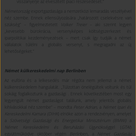
visszanyerje az elveszített piaci részesedését.”
Németország
exportgazdasága a nemzetközi lemaradás veszélyével
néz szembe. Ennek ellensúlyozására „határozott cselekvésre van
szükség” – figyelmeztetett
Volker Treier
– aki szerint legyen
„kevesebb bürokrácia, versenyképes költségszerkezet és
iparpolitikai kezdeményezések – mert csak így tudják a német
vállalatok túlélni a globális versenyt, s megragadni az új
lehetőségeket.”
Német külkereskedelmi nap Berlinben
Az eufória és a lelkesedés már régóta nem jellemzi a német
külkereskedelem hangulatát. „Túlzottan önelégültek voltunk és túl
sokáig foglalkoztunk a gazdasági . Ennek következtében most egy
legyengült német gazdaságot találunk, amely jelentős globális
kihívásokkal néz szembe” – mondta
Peter Adrian
, a
Német Ipari és
Kereskedelmi Kamara (DIHK
) elnöke azon a rendezvényen, amelyet
a
Szövetségi Gazdasági és Energetikai Minisztérium (BMWi)
a
Német Kereskedelmi és Beruházási Ügynökség
gel (
GTAI
)
együttműködve október végén
Berlin
ben, a
Német Gazdaság