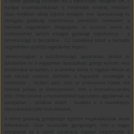
A német gazdaság évtizedek óta a leghosszabb válságban van, s
európai összehasonlításban is mindinkább lemarad, miközben
olyan, korábban válság sújtotta országok, mint
Spanyolország
és
Portugália
gazdasági teljesítménye jelentősen növekedett a
harmadik negyedévben. (Megjegyzés: az
Eurostat s
zerint az
euróövezethez tartozó országok gazdasági teljesítménye – a
németországit is beszámítva - 0,2 százalékkal bővült a harmadik
negyedévben az előző negyedévhez képest.)
Németország
ban a kulcsfontosságú ágazatokban, például az
autóiparban és a vegyiparban tapasztalható gyenge kereslet okoz
problémákat az iparban, s az amerikai vámok is nagyban fékezik az
oda irányuló exportot. Belföldön a fogyasztók visszafogják a
költekezést – részben azért, mert az embereknek többet kell
fizetniük például az élelmiszerekért, mint a koronavírus-járvány
előtt. Ehhez járulnak a munkahelyekkel kapcsolatos aggodalmak: Az
autóiparban – példának okáért - továbbra is a munkahelyek
elbocsátásáról szóló hírek érkeznek.
A német gazdaság
gyöngeségei egyelőre megakadályozzák annak
fellendülését. Olyan strukturális gyengeségek, mint a magas
energiaárak és a túlzott bürokrácia, nagyban megnehezítik a