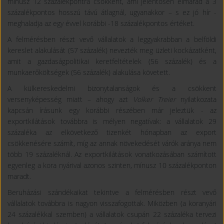
mínusz 12 százalékpontra csökkent, ami jelentősen elmarad a 3
százalékpontos hosszú távú átlagnál, ugyanakkor – s ez jó hír -
meghaladja az egy évvel korábbi -18 százalékpontos értéket.
A felmérésben részt vevő vállalatok a leggyakrabban a belföldi
kereslet alakulását (57 százalék) nevezték meg üzleti kockázatként,
amit a gazdaságpolitikai keretfeltételek (56 százalék) és a
munkaerőköltségek (56 százalék) alakulása követett.
A külkereskedelmi bizonytalanságok és a csökkent
versenyképesség miatt – ahogy azt
Volker Treier
nyilatkozata
kapcsán írásunk egy korábbi részében már jeleztük - az
exportkilátások továbbra is mélyen negatívak: a vállalatok 29
százaléka az elkövetkező tizenkét hónapban az export
csökkenésére számít, míg az annak növekedését várók aránya nem
több 19 százaléknál. Az exportkilátások vonatkozásában számított
egyenleg a kora nyárival azonos szinten, mínusz 10 százalékponton
maradt.
Beruházási szándékaikat tekintve a felmérésben részt vevő
vállalatok továbbra is nagyon visszafogottak. Miközben (a koranyári
24 százalékkal szemben) a vállalatok csupán 22 százaléka tervezi