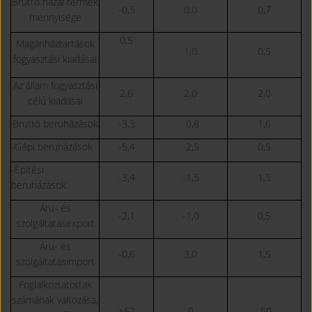
Bruttó hazai termék
-0,5
0,0
0,7
mennyisége
0,5
Magánháztartások
1,0
0,5
fogyasztási kiadásai
Az állam fogyasztási
2,6
2,0
2,0
célú kiadásai
Bruttó beruházások
-3,3
-0,8
1,6
-Gépi beruházások
-5,4
-2,5
0,5
-Építési
-3,4
-1,5
1,5
beruházások
Áru- és
-2,1
-1,0
0,5
szolgáltatásexport
Áru- és
-0,6
3,0
1,5
szolgáltatásimport
Foglalkoztatottak
számának változása,
+52
0
-50