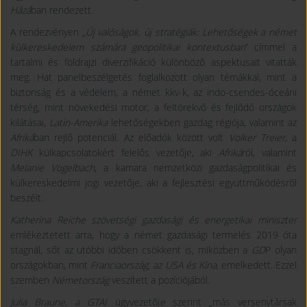
Házá
ban rendezett.
A rendezvényen „
Új valóságok, új stratégiák: Lehetőségek a német
külkereskedelem számára geopolitikai kontextusban
” címmel a
tartalmi és földrajzi diverzifikáció különböző aspektusait vitatták
meg. Hat panelbeszélgetés foglalkozott olyan témákkal, mint a
biztonság és a védelem, a német kkv-k, az indo-csendes-óceáni
térség, mint növekedési motor, a feltörekvő és fejlődő országok
kilátásai,
Latin-Amerika
lehetőségekben gazdag régiója, valamint az
Afriká
ban rejlő potenciál. Az előadók között volt
Volker Treier
, a
DIHK
külkapcsolatokért felelős vezetője, aki
Afriká
ról, valamint
Melanie Vogelbach
, a kamara nemzetközi gazdaságpolitikai és
külkereskedelmi jogi vezetője, aki a fejlesztési együttműködésről
beszélt.
Katherina Reiche szövetségi gazdasági és energetikai miniszter
emlékeztetett arra, hogy a német gazdasági termelés 2019 óta
stagnál, sőt az utóbbi időben csökkent is, miközben a
GD
P olyan
országokban, mint
Franciaország, az USA és Kína,
emelkedett. Ezzel
szemben
Németország
veszített a pozíciójából.
Julia Braune, a GTAI
ügyvezetőj
e
szerint „más versenytársak