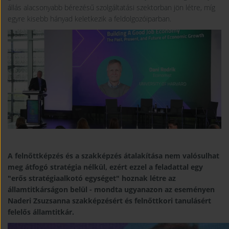
állás alacsonyabb bérezésű szolgáltatási szektorban jön létre, míg
egyre kisebb hányad keletkezik a feldolgozóiparban.
A felnőttképzés és a szakképzés átalakítása nem valósulhat
meg átfogó stratégia nélkül, ezért ezzel a feladattal egy
"erős stratégiaalkotó egységet" hoznak létre az
államtitkárságon belül - mondta ugyanazon az eseményen
Naderi Zsuzsanna szakképzésért és felnőttkori tanulásért
felelős államtitkár.