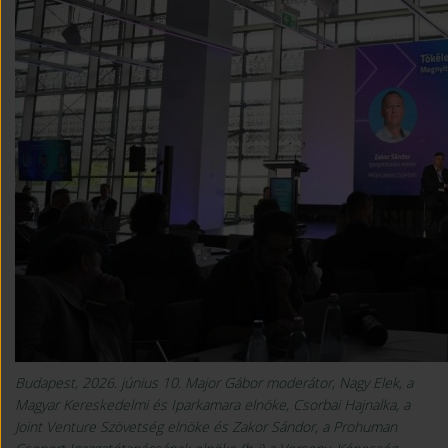
Budapest, 2026. június 10. Major Gábor moderátor, Nagy Elek, a
Magyar Kereskedelmi és Iparkamara elnöke, Csorbai Hajnalka, a
Joint Venture Szövetség elnöke és Zakor Sándor, a Prohuman