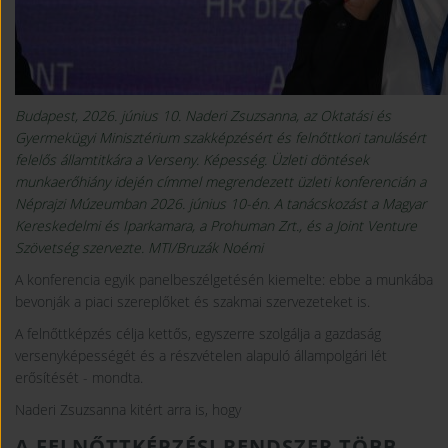
Budapest, 2026. június 10. Naderi Zsuzsanna, az Oktatási és
Gyermekügyi Minisztérium szakképzésért és felnőttkori tanulásért
felelős államtitkára a Verseny. Képesség. Üzleti döntések
munkaerőhiány idején címmel megrendezett üzleti konferencián a
Néprajzi Múzeumban 2026. június 10-én. A tanácskozást a Magyar
Kereskedelmi és Iparkamara, a Prohuman Zrt., és a Joint Venture
Szövetség szervezte. MTI/Bruzák Noémi
A konferencia egyik panelbeszélgetésén kiemelte: ebbe a munkába
bevonják a piaci szereplőket és szakmai szervezeteket is.
A felnőttképzés célja kettős, egyszerre szolgálja a gazdaság
versenyképességét és a részvételen alapuló állampolgári lét
erősítését - mondta.
Naderi Zsuzsanna kitért arra is, hogy
A FELNŐTTKÉPZÉSI RENDSZER TÖBB