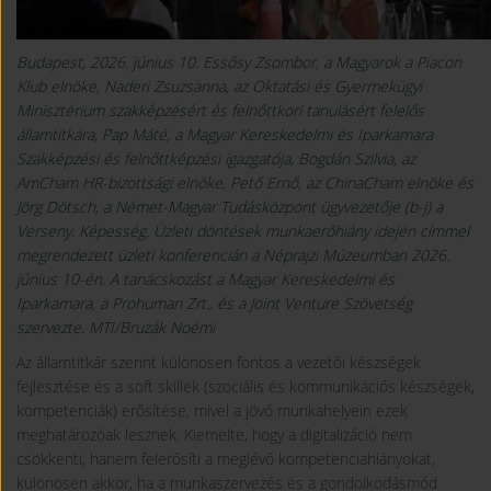
Budapest, 2026. június 10. Essősy Zsombor, a Magyarok a Piacon
Klub elnöke, Naderi Zsuzsanna, az Oktatási és Gyermekügyi
Minisztérium szakképzésért és felnőttkori tanulásért felelős
államtitkára, Pap Máté, a Magyar Kereskedelmi és Iparkamara
Szakképzési és felnőttképzési igazgatója, Bogdán Szilvia, az
AmCham HR-bizottsági elnöke, Pető Ernő, az ChinaCham elnöke és
Jörg Dötsch, a Német-Magyar Tudásközpont ügyvezetője (b-j) a
Verseny. Képesség. Üzleti döntések munkaerőhiány idején címmel
megrendezett üzleti konferencián a Néprajzi Múzeumban 2026.
június 10-én. A tanácskozást a Magyar Kereskedelmi és
Iparkamara, a Prohuman Zrt., és a Joint Venture Szövetség
szervezte. MTI/Bruzák Noémi
Az államtitkár szerint különösen fontos a vezetői készségek
fejlesztése és a soft skillek (szociális és kommunikációs készségek,
kompetenciák) erősítése, mivel a jövő munkahelyein ezek
meghatározóak lesznek. Kiemelte, hogy a digitalizáció nem
csökkenti, hanem felerősíti a meglévő kompetenciahiányokat,
különösen akkor, ha a munkaszervezés és a gondolkodásmód