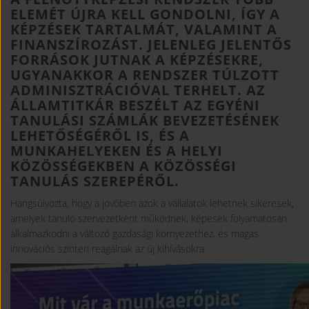
ELEMÉT ÚJRA KELL GONDOLNI, ÍGY A
KÉPZÉSEK TARTALMÁT, VALAMINT A
FINANSZÍROZÁST. JELENLEG JELENTŐS
FORRÁSOK JUTNAK A KÉPZÉSEKRE,
UGYANAKKOR A RENDSZER TÚLZOTT
ADMINISZTRÁCIÓVAL TERHELT. AZ
ÁLLAMTITKÁR BESZÉLT AZ EGYÉNI
TANULÁSI SZÁMLÁK BEVEZETÉSÉNEK
LEHETŐSÉGÉRŐL IS, ÉS A
MUNKAHELYEKEN ÉS A HELYI
KÖZÖSSÉGEKBEN A KÖZÖSSÉGI
TANULÁS SZEREPÉRŐL.
Hangsúlyozta, hogy a jövőben azok a vállalatok lehetnek sikeresek,
amelyek tanuló szervezetként működnek, képesek folyamatosan
alkalmazkodni a változó gazdasági környezethez, és magas
innovációs szinten reagálnak az új kihívásokra.