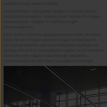
továbbra is analóg alapokon működik.
A munkaerőhiány, a demográfiai változások és az automatizáció
okozta kihívások komplex
"tökéletes vihart"
idéznek elő a magyar
munkaerőpiacon - hangzott el a konferencia egyik
panelbeszélgetésén.
Zakor Sándor, a Prohuman igazgatótanácsának elnöke rámutatott:
évente 50 ezerrel többen lépnek ki a magyar munkaerőpiacról,
mint ahányan belépnek, ezért a termelékenység növelésére van
szükség, amit az MI és az automatizáció segíthet. Az MI munkahelyi
alkalmazása terén Magyarország sereghajtó, ugyanakkor a
mindennapokban már jóval többen használják a technológiát.