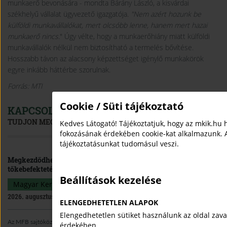
munkaerő bevonására - mondta Bárány László, a kisvárdai
székhelyű vállalat ügyvezető igazgatója.
"Nem azért hozunk be
külföldi munkavállalókat, mert olcsóbb lenne, hanem mert hazai
munkaerő nincs
." Úgy vélte, hogy a munkaerőhiány miatt külföldi
munkavállalók nélkül nem biztosítható a termelés bővítése.
Hosszabb távon az alacsony képzettséget igénylő munkakörök
egyre inkább háttérbe szorulnak.
Forrás: MTI
Cookie / Süti tájékoztató
KAPCSOLÓDÓ TARTALMAK
TUDJON MEG TÖBBET.
Kedves Látogató! Tájékoztatjuk, hogy az mkik.hu 
fokozásának érdekében cookie-kat alkalmazunk. 
tájékoztatásunkat tudomásul veszi.
Megkezdődhet a Demján Sándor Tőkeprogram
tőkebefektetéseinek végrehajtása az MFB döntését követően
Beállítások kezelése
Magyar Kereskedelmi és Iparkamara
Sajtóközlemény
2026. augusztus 03.
ELENGEDHETETLEN ALAPOK
Elengedhetetlen sütiket használunk az oldal zav
Az MFB sajtóközleménye értelmében az egyeztetések és a pályázati értékelés
érdekében.