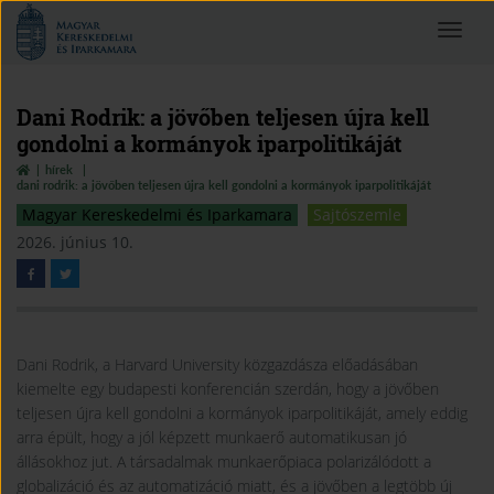
Magyar
Toggle
Kereskedelmi
navigat
és
Iparkamara
Dani Rodrik: a jövőben teljesen újra kell
gondolni a kormányok iparpolitikáját
hírek
dani rodrik: a jövőben teljesen újra kell gondolni a kormányok iparpolitikáját
Magyar Kereskedelmi és Iparkamara
Sajtószemle
2026. június 10.
Dani Rodrik, a Harvard University közgazdásza előadásában
kiemelte egy budapesti konferencián szerdán, hogy a jövőben
teljesen újra kell gondolni a kormányok iparpolitikáját, amely eddig
arra épült, hogy a jól képzett munkaerő automatikusan jó
állásokhoz jut. A társadalmak munkaerőpiaca polarizálódott a
globalizáció és az automatizáció miatt, és a jövőben a legtöbb új