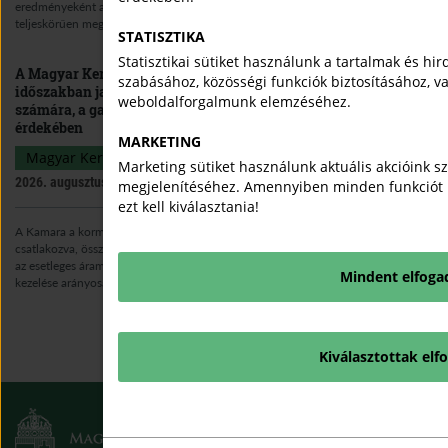
eredményeként a Demján Sándor Tőkeprogram keretösszegét a feltételeknek
teljeskörűen megfelelő vállalkozások számához igazítják.
STATISZTIKA
Statisztikai sütiket használunk a tartalmak és hi
A Magyar Kereskedelmi és Iparkamara az energiaválságos
szabásához, közösségi funkciók biztosításához, v
időszakban javaslatokat fogalmaz meg a vállalkozások
weboldalforgalmunk elemzéséhez.
számára, a gazdaság működőképességének megőrzése
érdekében
MARKETING
Magyar Kereskedelmi és Iparkamara
Sajtóközlemény
Marketing sütiket használunk aktuális akcióink s
2026. augusztus 01.
megjelenítéséhez. Amennyiben minden funkciót h
ezt kell kiválasztania!
A Kamara a kormány javaslataihoz és nagyfogyasztók felajánlásaihoz
csatlakozva, összesítő javaslatokat fogalmaz meg a vállalkozások számára, hogy
az esetleges áramtermelési kapacitás-kiesésből eredő ellátási kockázatok
Mindent elfog
kezelése arányosan történjen.
Kiválasztottak elf
KAMARAI VÁLLALKOZÓI
INFORMÁCIÓS