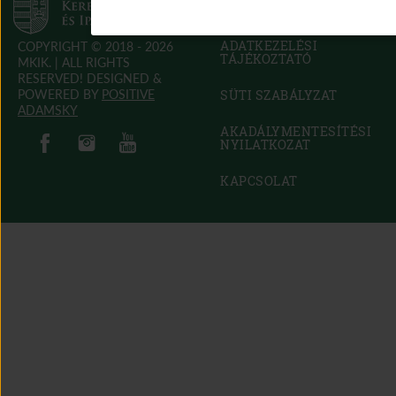
RENDSZER
(OPEN
IN
NEW
ADATKEZELÉSI
COPYRIGHT © 2018 - 2026
WINDOW)
TÁJÉKOZTATÓ
MKIK. |
ALL RIGHTS
RESERVED! DESIGNED &
POWERED BY
POSITIVE
SÜTI SZABÁLYZAT
(OPEN
ADAMSKY
IN
(open in new window)
(open in new window)
AKADÁLYMENTESÍTÉSI
(open in new window)
(open in new window)
NEW
NYILATKOZAT
(OPEN
WINDOW)
IN
NEW
KAPCSOLAT
WINDOW)