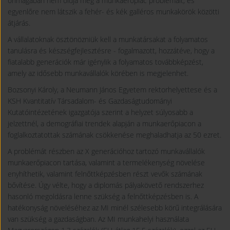
önmagában nem oldja meg a munkaerőpiac problémáit, és
egyenlőre nem látszik a fehér- és kék galléros munkakörök közötti
átjárás.
A vállalatoknak ösztönözniük kell a munkatársakat a folyamatos
tanulásra és készségfejlesztésre - fogalmazott, hozzátéve, hogy a
fiatalabb generációk már igénylik a folyamatos továbbképzést,
amely az idősebb munkavállalók körében is megjelenhet.
Bozsonyi Károly, a Neumann János Egyetem rektorhelyettese és a
KSH Kvantitatív Társadalom- és Gazdaságtudományi
Kutatóintézetének igazgatója szerint a helyzet súlyosabb a
jelzettnél, a demográfiai trendek alapján a munkaerőpiacon a
foglalkoztatottak számának csökkenése meghaladhatja az 50 ezret.
A problémát részben az X generációhoz tartozó munkavállalók
munkaerőpiacon tartása, valamint a termelékenység növelése
enyhíthetik, valamint felnőttképzésben részt vevők számának
bővítése. Úgy vélte, hogy a diplomás pályakövető rendszerhez
hasonló megoldásra lenne szükség a felnőttképzésben is. A
hatékonyság növeléséhez az MI minél szélesebb körű integrálására
van szükség a gazdaságban. Az MI munkahelyi használata