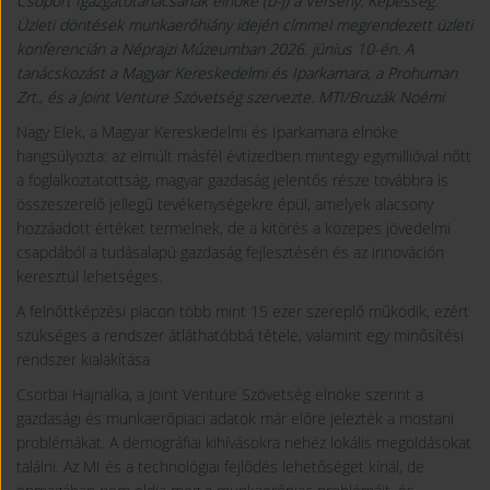
Csoport Igazgatótanácsának elnöke (b-j) a Verseny. Képesség.
Üzleti döntések munkaerőhiány idején címmel megrendezett üzleti
konferencián a Néprajzi Múzeumban 2026. június 10-én. A
tanácskozást a Magyar Kereskedelmi és Iparkamara, a Prohuman
Zrt., és a Joint Venture Szövetség szervezte. MTI/Bruzák Noémi
Nagy Elek, a Magyar Kereskedelmi és Iparkamara elnöke
hangsúlyozta: az elmúlt másfél évtizedben mintegy egymillióval nőtt
a foglalkoztatottság, magyar gazdaság jelentős része továbbra is
összeszerelő jellegű tevékenységekre épül, amelyek alacsony
hozzáadott értéket termelnek, de a kitörés a közepes jövedelmi
csapdából a tudásalapú gazdaság fejlesztésén és az innováción
keresztül lehetséges.
A felnőttképzési piacon több mint 15 ezer szereplő működik, ezért
szükséges a rendszer átláthatóbbá tétele, valamint egy minősítési
rendszer kialakítása
Csorbai Hajnalka, a Joint Venture Szövetség elnöke szerint a
gazdasági és munkaerőpiaci adatok már előre jelezték a mostani
problémákat. A demográfiai kihívásokra nehéz lokális megoldásokat
találni. Az MI és a technológiai fejlődés lehetőséget kínál, de