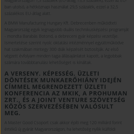
Magyarországon 1,3 százalék (EU-átlag 15,5 százalék), ezzel az EU-
ban utolsó, a hétköznapi használat 29,5 százalék, ezzel a 32,5
százalékos EU-átlag alatt.
A BMW Manufacturing Hungary Kft. Debrecenben működteti
Magyarország egyik legnagyobb duális technikusképzési programját
- mondta Barabás Botond, a debreceni gyár képzési vezetője.
Ismertetése szerint nyolc oktatási intézménnyel együttműködve
hat szakmában mintegy 300 diák képzését biztosítják. Az első
végzett évfolyam minden tagja állásajánlatot kapott, a legjobbak
számára továbbtanulási lehetőséget is kínáltak.
A VERSENY. KÉPESSÉG. ÜZLETI
DÖNTÉSEK MUNKAERŐHIÁNY IDEJÉN
CÍMMEL MEGRENDEZETT ÜZLETI
KONFERENCIA AZ MKIK, A PROHUMAN
ZRT., ÉS A JOINT VENTURE SZÖVETSÉG
KÖZÖS SZERVEZÉSÉBEN VALÓSULT
MEG.
A Master Good Csoport csak akkor építi meg 120 milliárd forint
értékű új gyárát Magyarországon, ha lehetőség nyílik külföldi