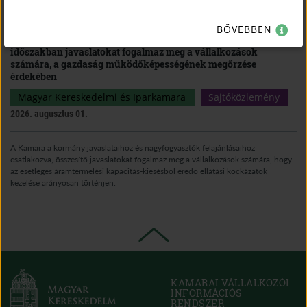
teljeskörűen megfelelő vállalkozások számához igazítják.
BŐVEBBEN
A Magyar Kereskedelmi és Iparkamara az energiaválságos
időszakban javaslatokat fogalmaz meg a vállalkozások
számára, a gazdaság működőképességének megőrzése
érdekében
Magyar Kereskedelmi és Iparkamara
Sajtóközlemény
2026. augusztus 01.
A Kamara a kormány javaslataihoz és nagyfogyasztók felajánlásaihoz
csatlakozva, összesítő javaslatokat fogalmaz meg a vállalkozások számára, hogy
az esetleges áramtermelési kapacitás-kiesésből eredő ellátási kockázatok
kezelése arányosan történjen.
KAMARAI VÁLLALKOZÓI
INFORMÁCIÓS
RENDSZER