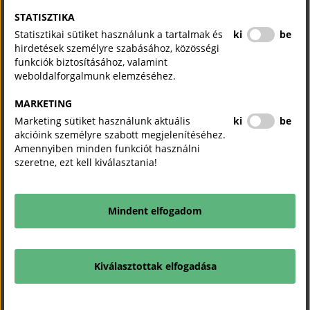
most a túlélésért és a működésük fenntartásáért küzdenek és
STATISZTIKA
erre kívánnak koncentrálni.
Statisztikai sütiket használunk a tartalmak és
ki
be
hirdetések személyre szabásához, közösségi
funkciók biztosításához, valamint
weboldalforgalmunk elemzéséhez.
NTAK_VEND_bovites_20221025
2022-11-02
PDF
MARKETING
Marketing sütiket használunk aktuális
ki
be
akcióink személyre szabott megjelenítéséhez.
KAPCSOLÓDÓ TARTALMAK
Amennyiben minden funkciót használni
TUDJON MEG TÖBBET.
szeretne, ezt kell kiválasztania!
Megkezdődhet a Demján Sándor Tőkeprogram
Mindent elfogadom
tőkebefektetéseinek végrehajtása az MFB döntését követően
Magyar Kereskedelmi és Iparkamara
Sajtóközlemény
2026. augusztus 03.
Kiválasztottak elfogadása
Az MFB sajtóközleménye értelmében az egyeztetések és a pályázati értékelés
eredményeként a Demján Sándor Tőkeprogram keretösszegét a feltételeknek