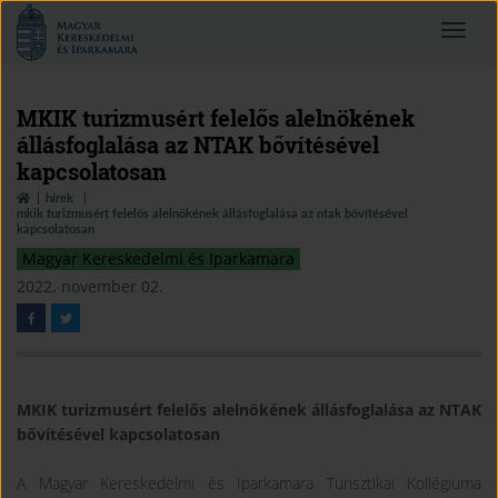
Magyar
Toggle
Kereskedelmi
navigat
és
Iparkamara
MKIK turizmusért felelős alelnökének
állásfoglalása az NTAK bővítésével
kapcsolatosan
hírek
mkik turizmusért felelős alelnökének állásfoglalása az ntak bővítésével
kapcsolatosan
Magyar Kereskedelmi és Iparkamara
2022. november 02.
MKIK turizmusért felelős alelnökének állásfoglalása az NTAK
bővítésével kapcsolatosan
A Magyar Kereskedelmi és Iparkamara Turisztikai Kollégiuma