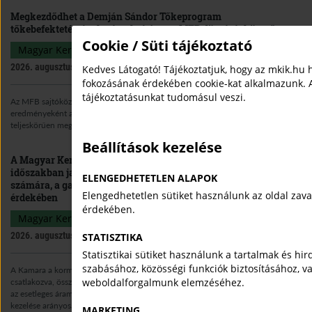
Megkezdődhet a Demján Sándor Tőkeprogram
tőkebefektetéseinek végrehajtása az MFB döntését követően
Cookie / Süti tájékoztató
Magyar Kereskedelmi és Iparkamara
Sajtóközlemény
2026. augusztus 03.
Kedves Látogató! Tájékoztatjuk, hogy az mkik.hu 
fokozásának érdekében cookie-kat alkalmazunk. 
tájékoztatásunkat tudomásul veszi.
Az MFB sajtóközleménye értelmében az egyeztetések és a pályázati értékelés
eredményeként a Demján Sándor Tőkeprogram keretösszegét a feltételeknek
teljeskörűen megfelelő vállalkozások számához igazítják.
Beállítások kezelése
A Magyar Kereskedelmi és Iparkamara az energiaválságos
időszakban javaslatokat fogalmaz meg a vállalkozások
ELENGEDHETETLEN ALAPOK
számára, a gazdaság működőképességének megőrzése
Elengedhetetlen sütiket használunk az oldal zav
érdekében
érdekében.
Magyar Kereskedelmi és Iparkamara
Sajtóközlemény
2026. augusztus 01.
STATISZTIKA
Statisztikai sütiket használunk a tartalmak és hi
szabásához, közösségi funkciók biztosításához, v
A Kamara a kormány javaslataihoz és nagyfogyasztók felajánlásaihoz
weboldalforgalmunk elemzéséhez.
csatlakozva, összesítő javaslatokat fogalmaz meg a vállalkozások számára, hogy
az esetleges áramtermelési kapacitás-kiesésből eredő ellátási kockázatok
kezelése arányosan történjen.
MARKETING