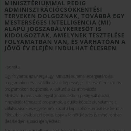
MINISZTÉRIUMMAL PEDIG
ADMINISZTRÁCIÓCSÖKKENTÉSI
TERVEKEN DOLGOZNAK, TOVÁBBÁ EGY
MESTERSÉGES INTELLIGENCIA (MI)
ALAPÚ JOGSZABÁLYKERESŐT IS
KIDOLGOZTAK, AMELYNEK TESZTELÉSE
FOLYAMATBAN VAN, ÉS VÁRHATÓAN A
JÖVŐ ÉV ELEJÉN INDULHAT ÉLESBEN
- sorolta.
Úgy folytatta: az Energiaügyi Minisztériummal energiatárolási
programokon és a vállalkozások képességeit fejlesztő edukációs
programokon dolgoznak. A Kulturális és Innovációs
Minisztériummal való együttműködésben pedig vállalkozói
innovációt támogató programok, a duális képzések, valamint a
vállalkozások és egyetemek közötti kapcsolatok erősítése kerül a
fókuszba, további cél pedig, hogy a felnőttképzés is minél jobban
illeszkedjen a piaci igényekhez.
A mesterséges intelligenciáért felelős kormánybiztossal közösen a