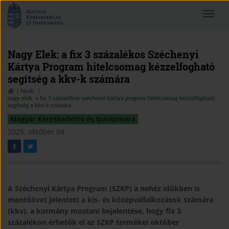
Magyar
Toggle
Kereskedelmi
navigat
és
Iparkamara
Nagy Elek: a fix 3 százalékos Széchenyi
Kártya Program hitelcsomag kézzelfogható
segítség a kkv-k számára
hírek
nagy elek: a fix 3 százalékos széchenyi kártya program hitelcsomag kézzelfogható
segítség a kkv-k számára
Magyar Kereskedelmi és Iparkamara
2025. október 04.
A Széchenyi Kártya Program (SZKP) a nehéz időkben is
mentőövet jelentett a kis- és középvállalkozások számára
(kkv), a kormány mostani bejelentése, hogy fix 3
százalékon érhetők el az SZKP termékei október