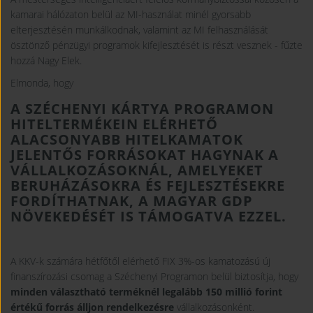
kamarai hálózaton belül az MI-használat minél gyorsabb
elterjesztésén munkálkodnak, valamint az MI felhasználását
ösztönző pénzügyi programok kifejlesztését is részt vesznek - fűzte
hozzá Nagy Elek.
Elmonda, hogy
A SZÉCHENYI KÁRTYA PROGRAMON
HITELTERMÉKEIN ELÉRHETŐ
ALACSONYABB HITELKAMATOK
JELENTŐS FORRÁSOKAT HAGYNAK A
VÁLLALKOZÁSOKNÁL, AMELYEKET
BERUHÁZÁSOKRA ÉS FEJLESZTÉSEKRE
FORDÍTHATNAK, A MAGYAR GDP
NÖVEKEDÉSÉT IS TÁMOGATVA EZZEL.
A KKV-k számára hétfőtől elérhető FIX 3%-os kamatozású új
finanszírozási csomag a Széchenyi Programon belül biztosítja, hogy
minden választható terméknél legalább 150 millió forint
értékű forrás álljon rendelkezésre
vállalkozásonként.