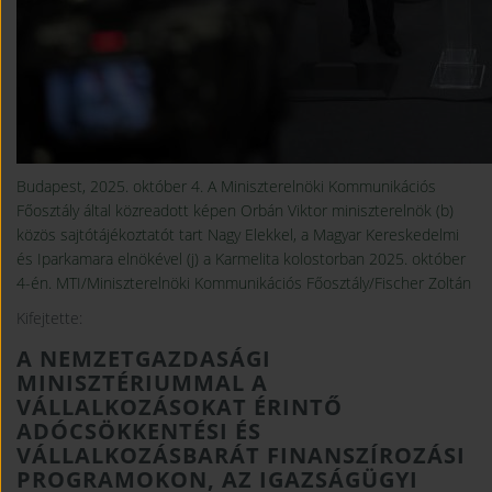
Budapest, 2025. október 4. A Miniszterelnöki Kommunikációs
Főosztály által közreadott képen Orbán Viktor miniszterelnök (b)
közös sajtótájékoztatót tart Nagy Elekkel, a Magyar Kereskedelmi
és Iparkamara elnökével (j) a Karmelita kolostorban 2025. október
4-én. MTI/Miniszterelnöki Kommunikációs Főosztály/Fischer Zoltán
Kifejtette:
A NEMZETGAZDASÁGI
MINISZTÉRIUMMAL A
VÁLLALKOZÁSOKAT ÉRINTŐ
ADÓCSÖKKENTÉSI ÉS
VÁLLALKOZÁSBARÁT FINANSZÍROZÁSI
PROGRAMOKON, AZ IGAZSÁGÜGYI