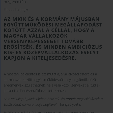
megteremtése.
Elmondta, hogy
AZ MKIK ÉS A KORMÁNY MÁJUSBAN
EGYÜTTMŰKÖDÉSI MEGÁLLAPODÁST
KÖTÖTT AZZAL A CÉLLAL, HOGY A
MAGYAR VÁLLALKOZÓK
VERSENYKÉPESSÉGÉT TOVÁBB
ERŐSÍTSÉK, ÉS MINDEN AMBICIÓZUS
KIS- ÉS KÖZÉPVÁLLALKOZÁS ESÉLYT
KAPJON A KITELJESEDÉSRE.
A mostani bejelentés is azt mutatja, a vállalkozói szféra és a
kormányzat közötti együttműködésből milyen gyümölcsöző
eredmények születhetnek, ha a vállalkozói igényeket el tudják
juttatni a döntéshozókhoz - tette hozzá.
"A tudásalapú gazdaságban hiszünk, és ennek megvalósítását a
tudásalapú kamara tudja segíteni"
- hangsúlyozta.
Az MKIK egy átfogó, nagy kamarai ökoszisztémát szeretne