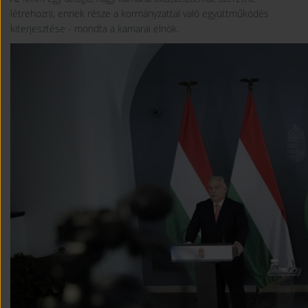
létrehozni, ennek része a kormányzattal való együttműködés
kiterjesztése - mondta a kamarai elnök.