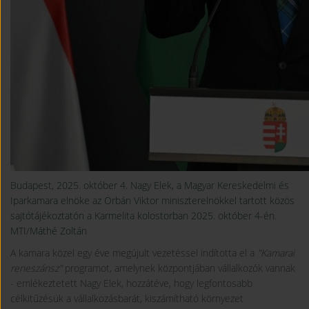
Budapest, 2025. október 4. Nagy Elek, a Magyar Kereskedelmi és
Iparkamara elnöke az Orbán Viktor miniszterelnökkel tartott közös
sajtótájékoztatón a Karmelita kolostorban 2025. október 4-én.
MTI/Máthé Zoltán
A kamara közel egy éve megújult vezetéssel indította el a
"Kamarai
reneszánsz"
programot, amelynek központjában vállalkozók vannak
- emlékeztetett Nagy Elek, hozzátéve, hogy legfontosabb
célkitűzésük a vállalkozásbarát, kiszámítható környezet