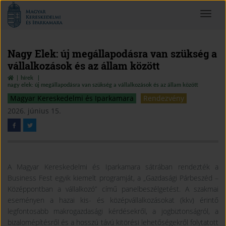
Magyar
Toggle
Kereskedelmi
navigat
és
Iparkamara
Nagy Elek: új megállapodásra van szükség a
vállalkozások és az állam között
hírek
nagy elek: új megállapodásra van szükség a vállalkozások és az állam között
Magyar Kereskedelmi és Iparkamara
Rendezvény
2026. június 15.
A Magyar Kereskedelmi és Iparkamara sátrában rendezték a
Business Fest egyik kiemelt programját, a „Gazdasági Párbeszéd –
Középpontban a vállalkozó” című panelbeszélgetést. A szakmai
eseményen a hazai kis- és középvállalkozásokat (kkv) érintő
legfontosabb makrogazdasági kérdésekről, a jogbiztonságról, a
bizalomépítésről és a hosszú távú kitörési lehetőségekről folytatott