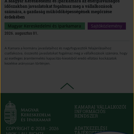
A Magyar Kereskedelmi és Iparkamara az energiaválságos
időszakban javaslatokat fogalmaz meg a vállalkozások
számára, a gazdaság működőképességének megőrzése
érdekében
Magyar Kereskedelmi és Iparkamara
Sajtóközlemény
2026. augusztus 01.
A Kamara a kormány javaslataihoz és nagyfogyasztók felajánlásaihoz
csatlakozva, összesítő javaslatokat fogalmaz meg a vállalkozások számára, hogy
az esetleges áramtermelési kapacitás-kiesésből eredő ellátási kockázatok
kezelése arányosan történjen.
KAMARAI VÁLLALKOZÓI
INFORMÁCIÓS
RENDSZER
(OPEN
IN
NEW
ADATKEZELÉSI
COPYRIGHT © 2018 - 2026
WINDOW)
TÁJÉKOZTATÓ
MKIK. |
ALL RIGHTS