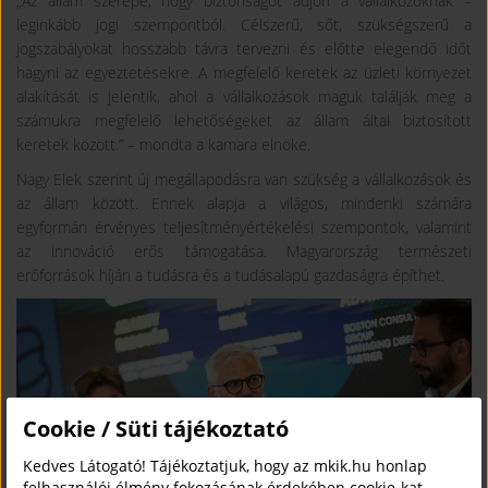
„Az állam szerepe, hogy biztonságot adjon a vállalkozóknak –
leginkább jogi szempontból. Célszerű, sőt, szükségszerű a
jogszabályokat hosszabb távra tervezni és előtte elegendő időt
hagyni az egyeztetésekre. A megfelelő keretek az üzleti környezet
alakítását is jelentik, ahol a vállalkozások maguk találják meg a
számukra megfelelő lehetőségeket az állam által biztosított
keretek között.” – mondta a kamara elnöke.
Nagy Elek szerint új megállapodásra van szükség a vállalkozások és
az állam között. Ennek alapja a világos, mindenki számára
egyformán érvényes teljesítményértékelési szempontok, valamint
az innováció erős támogatása. Magyarország természeti
erőforrások híján a tudásra és a tudásalapú gazdaságra építhet.
Cookie / Süti tájékoztató
Kedves Látogató! Tájékoztatjuk, hogy az mkik.hu honlap
felhasználói élmény fokozásának érdekében cookie-kat