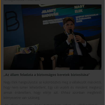
„Az állam feladata a biztonságos keretek biztosítása”
Nagy Elek hangsúlyozta: az különbözteti meg a vállalkozót másoktól,
hogy nem ismer lehetetlent. Egy cél vezérli és mindent megtesz
annak érdekében, hogy elérje azt. Ehhez azonban megfelelő
környezetre van szükség.