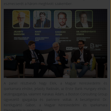
eszmecserét a három meghívott szakember.
A panel résztvevői Nagy Elek, a Magyar Kereskedelmi és
Iparkamara elnöke, Jelasity Radován, az Erste Bank Hungary elnök-
vezérigazgatója, valamint Karakas Ádám, a Boston Consulting Group
ügyvezető igazgatója és partnere voltak. A beszélgetést Dr.
Kerékgyártó Gábor, a Magyar Kereskedelmi és Iparkamara
főközgazdásza moderálta.