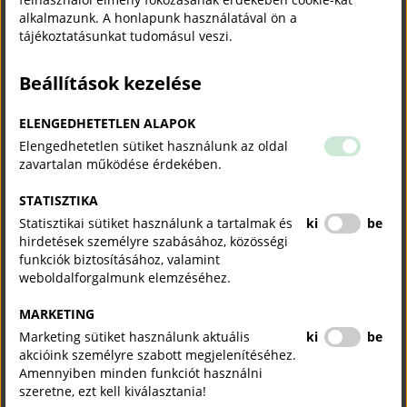
alkalmazunk. A honlapunk használatával ön a
tájékoztatásunkat tudomásul veszi.
Beállítások kezelése
Bizalom és hosszú távú gondolkodás
ELENGEDHETETLEN ALAPOK
Jelasity Radován szerint az elmúlt 10–15 év egyik legnagyobb
Elengedhetetlen sütiket használunk az oldal
problémája nem a pénzhiány, hanem a bizalom és a biztonság
zavartalan működése érdekében.
hiánya volt. „Nem a pénzhiány volt az oka a gazdasági növekedés
STATISZTIKA
elmaradásának. Sokkal inkább a bizalom és a biztonság hiánya
vezetett a problémákhoz” – hangsúlyozta az Erste Bank elnök-
Statisztikai sütiket használunk a tartalmak és
ki
be
hirdetések személyre szabásához, közösségi
vezérigazgatója.
funkciók biztosításához, valamint
Jelasity Radován részletesen kitért az euróbevezetés lehetséges
weboldalforgalmunk elemzéséhez.
hatásaira is, és egy hatéves átállási forgatókönyv gyakorlati
következményeit elemezte a magyar vállalkozások szempontjából.
MARKETING
Marketing sütiket használunk aktuális
ki
be
akcióink személyre szabott megjelenítéséhez.
Amennyiben minden funkciót használni
szeretne, ezt kell kiválasztania!