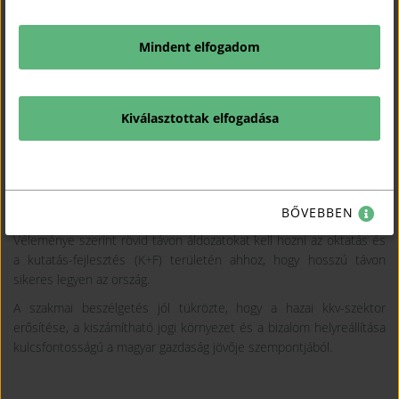
Mindent elfogadom
Kiválasztottak elfogadása
Rövid távon áldozatokat kell hozni
BŐVEBBEN
Karakas Ádám a jövőbe mutató lépésekre hívta fel a figyelmet.
Véleménye szerint rövid távon áldozatokat kell hozni az oktatás és
a kutatás-fejlesztés (K+F) területén ahhoz, hogy hosszú távon
sikeres legyen az ország.
A szakmai beszélgetés jól tükrözte, hogy a hazai kkv-szektor
erősítése, a kiszámítható jogi környezet és a bizalom helyreállítása
kulcsfontosságú a magyar gazdaság jövője szempontjából.