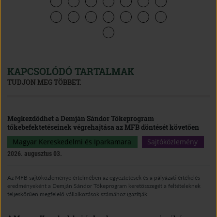
KAPCSOLÓDÓ TARTALMAK
TUDJON MEG TÖBBET.
Megkezdődhet a Demján Sándor Tőkeprogram
tőkebefektetéseinek végrehajtása az MFB döntését követően
Magyar Kereskedelmi és Iparkamara
Sajtóközlemény
2026. augusztus 03.
Az MFB sajtóközleménye értelmében az egyeztetések és a pályázati értékelés
eredményeként a Demján Sándor Tőkeprogram keretösszegét a feltételeknek
teljeskörűen megfelelő vállalkozások számához igazítják.