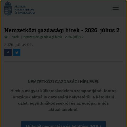
Magyar
Toggle
Kereskedelmi
navigat
és
Iparkamara
Nemzetközi gazdasági hírek - 2026. július 2.
hírek
nemzetközi gazdasági hírek - 2026. július 2.
2026. július 02.
NEMZETKÖZI GAZDASÁGI HÍRLEVÉL
Hírek a magyar külkereskedelem szempontjából fontos
országok aktuális gazdasági helyzetéről, a kétoldalú
üzleti együttműködésekről és az európai uniós
aktualitásokról.
Hírlevél megnyitása és letöltése (PDF)