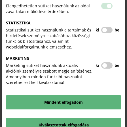
Elengedhetetlen sütiket használunk az oldal
zavartalan működése érdekében.
STATISZTIKA
Statisztikai sütiket használunk a tartalmak és
ki
be
hirdetések személyre szabásához, közösségi
funkciók biztosításához, valamint
weboldalforgalmunk elemzéséhez.
MARKETING
Marketing sütiket használunk aktuális
ki
be
NEMZETKÖZI GAZDASÁGI HÍRLEVÉL_2026.07.02
2026-07-03
PDF
akcióink személyre szabott megjelenítéséhez.
Amennyiben minden funkciót használni
szeretne, ezt kell kiválasztania!
KAPCSOLÓDÓ TARTALMAK
TUDJON MEG TÖBBET.
Mindent elfogadom
Megkezdődhet a Demján Sándor Tőkeprogram
tőkebefektetéseinek végrehajtása az MFB döntését követően
Kiválasztottak elfogadása