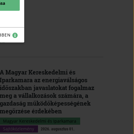
ása
BBEN
K
A Magyar Kereskedelmi és
Iparkamara az energiaválságos
időszakban javaslatokat fogalmaz
meg a vállalkozások számára, a
gazdaság működőképességének
megőrzése érdekében
Magyar Kereskedelmi és Iparkamara
Sajtóközlemény
2026. augusztus 01.