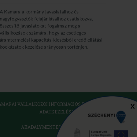
A Kamara a kormány javaslataihoz és
nagyfogyasztók felajánlásaihoz csatlakozva,
összesítő javaslatokat fogalmaz meg a
vállalkozások számára, hogy az esetleges
áramtermelési kapacitás-kiesésből eredő ellátási
kockázatok kezelése arányosan történjen.
(OPEN
AMARAI VÁLLALKOZÓI INFORMÁCIÓS RENDSZER
Sz
X
IN
ADATKEZELÉSI TÁJÉKOZTATÓ
NEW
WINDOW)
SÜTI SZABÁLYZAT
(OPEN
AKADÁLYMENTESÍTÉSI NYILATKOZAT
IN
KAPCSOLAT
NEW