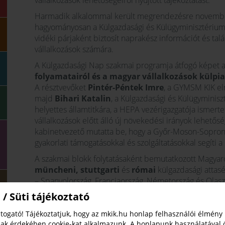
vállalkozások lehetőségeiről nyújtott tájékoztatást.
Harmadik alkalommal került megrendezésre novembe
hagyományosan a Külgazdasági és Külügyminisztérium á
vidéki párjaként biztosít naprakész információt és tal
vállalkozások számára.
A Külgazdasági Nap szakmai programja átfogó képet 
folyamatairól és a magyar vállalkozások külpiac
A résztvevőket
Pintér-Péntek Imre
, a GYMSM KIK eln
majd
Bihari Katalin
, a Külgazdasági és Külügyminisz
helyettes államtitkára, a HEPA vezérigazgatója ismerte
vállalkozások előtt álló új növekedési irányok lehetős
kabinetvezető mutatta be, hogy a Győr-Moson-Sopro
gyakorlati támogatásokkal és szolgáltatásokkal segíti 
A szakmai blokk folytatásaként bemutatkozott Magya
müncheni, stuttgarti
és
római
külgazdasági attasé
– Spanyolország, Franciaország, Németország és Olaszor
a magyar vállalkozások előtt álló lehetőségekről és kih
 / Süti tájékoztató
A nap ezt követően személyes
B2B konzultációkka
kérdéseket tehettek fel az egyes országok szakdiplom
togató! Tájékoztatjuk, hogy az mkik.hu honlap felhasználói élmény
ak érdekében cookie-kat alkalmazunk. A honlapunk használatával 