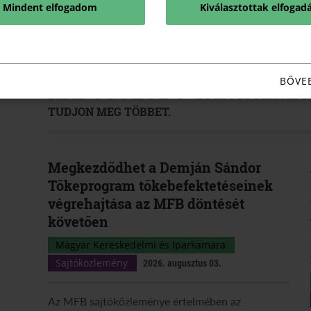
Államtitkársága támogatja.
Mindent elfogadom
Kiválasztottak elfogad
BŐVE
KAPCSOLÓDÓ TARTALMA
TUDJON MEG TÖBBET.
Megkezdődhet a Demján Sándor
Tőkeprogram tőkebefektetéseinek
végrehajtása az MFB döntését
követően
Magyar Kereskedelmi és Iparkamara
Sajtóközlemény
2026. augusztus 03.
Az MFB sajtóközleménye értelmében az