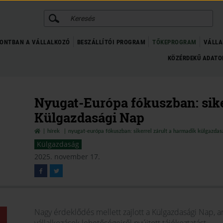
KERESÉS
ONTBAN A VÁLLALKOZÓ
BESZÁLLÍTÓI PROGRAM
TŐKEPROGRAM
VÁLLA
KÖZÉRDEKŰ ADAT
Nyugat-Európa fókuszban: sike
Külgazdasági Nap
hírek
nyugat-európa fókuszban: sikerrel zárult a harmadik külgazdas
Külgazdaság
2025. november 17.
Nagy érdeklődés mellett zajlott a Külgazdasági Nap, 