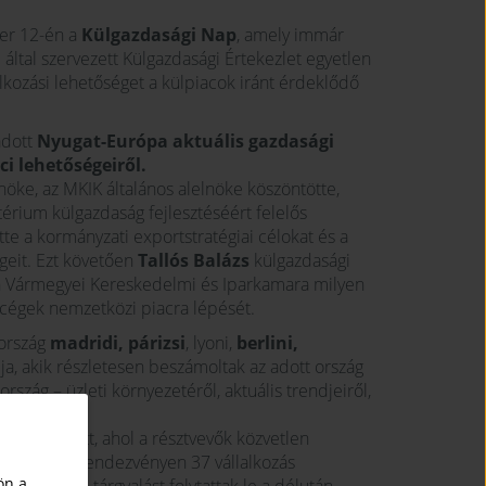
r 12-én a
Külgazdasági Nap
, amely immár
ltal szervezett Külgazdasági Értekezlet egyetlen
álkozási lehetőséget a külpiacok iránt érdeklődő
adott
Nyugat-Európa aktuális gazdasági
i lehetőségeiről.
öke, az MKIK általános alelnöke köszöntötte,
térium külgazdaság fejlesztéséért felelős
tte a kormányzati exportstratégiai célokat és a
égeit. Ezt követően
Tallós Balázs
külgazdasági
n Vármegyei Kereskedelmi és Iparkamara milyen
a cégek nemzetközi piacra lépését.
rország
madridi
,
párizsi
, lyoni,
berlini,
ja, akik részletesen beszámoltak az adott ország
szág – üzleti környezetéről, aktuális trendjeiről,
ívásokról.
l
folytatódott, ahol a résztvevők közvetlen
atáinak. A rendezvényen 37 vállalkozás
ön a