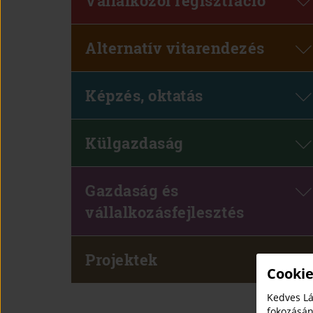
Vállalkozói regisztráció
Alternatív vitarendezés
Képzés, oktatás
Külgazdaság
Gazdaság és
vállalkozásfejlesztés
Projektek
Cookie
Kedves Lá
fokozásán