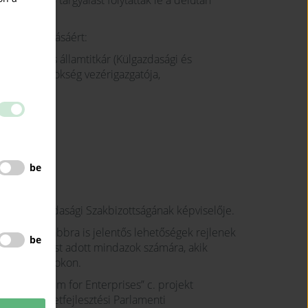
sszesen 126 tárgyalást folytattak le a délután
k tájékoztatásáért:
lős helyettes államtitkár (Külgazdasági és
sztési Ügynökség vezérigazgatója,
ezetője,
be
ara Külgazdasági Szakbizottságának képviselője.
zámára továbbra is jelentős lehetőségek rejlenek
be
iránymutatást adott mindazok számára, akik
zetközi piacokon.
 Consortium for Enterprises” c. projekt
ökség Területfejlesztési Parlamenti