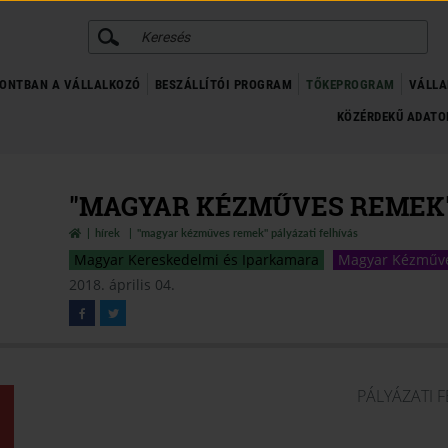
KERESÉS
ONTBAN A VÁLLALKOZÓ
BESZÁLLÍTÓI PROGRAM
TŐKEPROGRAM
VÁLLA
KÖZÉRDEKŰ ADAT
"MAGYAR KÉZMŰVES REMEK" 
hírek
"magyar kézműves remek" pályázati felhívás
Magyar Kereskedelmi és Iparkamara
Magyar Kézműv
2018. április 04.
PÁLYÁZATI 