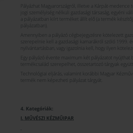
Pályázhat Magyarországról, illetve a Kárpát-medence 
jogi személyiség nélküli gazdasági társaság, egyéni v
a pályázatban kiírt terméket állít elő (a termék készí
pályázatban).
Amennyiben a pályázó cégbejegyzésre kötelezett gazdá
szerepelnie kell a gazdasági kamarákról szóló 1999. évi
nyilvántartásban, vagy igazolnia kell, hogy ilyen kötele
Egy pályázó évente maximum két pályázatot nyújthat 
termékcsalád szerepelhet, összetartozó tárgyak együt
Technológiai eljárás, valamint korábbi Magyar Kézmű
termék nem képezheti pályázat tárgyát.
4. Kategóriák:
I. MŰVÉSZI KÉZMŰIPAR