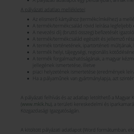
A pályázati adatlapot egy példányban, annak mel
A pályázati adatlap mellékletei
:
Az elismerő kártyához (termékcímkéhez) a mellékl
A termék/termékcsalád rövid leírása legfeljebb
A nevezési díj (bruttó összeg) befizetését igazo
A termék/termékcsalád egészét és jellemző rész
A termék történetének, ipartörténeti múltjának, k
A termék helyi, tájegységi, regionális kötődésén
A termék forgalmazhatóságának, a magyar kézm
jellegének ismertetése, illetve
piaci helyzetének ismertetése (eredmények leírás
Ha a pályaműnek van gyártmánylapja, azt szintén 
A pályázati felhívás és az adatlap letölthető a Magya
(
www.mkik.hu
), a területi kereskedelmi és iparkamará
Közgazdasági Igazgatóságán.
A kitöltött pályázati adatlapot (Word formátumban, el