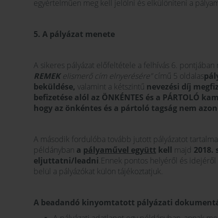
egyértelműen meg kell jelölni és elkülöníteni a pályam
5. A pályázat menete
A sikeres pályázat előfeltétele a felhívás 6. pontjába
REMEK
elismerő cím elnyerésére”
című 5 oldalas
pál
beküldése,
valamint a kétszintű
nevezési díj megfi
befizetése alól az ÖNKÉNTES és a PÁRTOLÓ kama
hogy az önkéntes és a pártoló tagság nem azono
A második fordulóba tovább jutott pályázatot tartalm
példányban
a
pályaművel együtt
kell
majd
2018.
eljuttatni/leadni
.Ennek pontos helyéről és idejéről 
belül a pályázókat külön tájékoztatjuk.
A beadandó kinyomtatott pályázati dokument