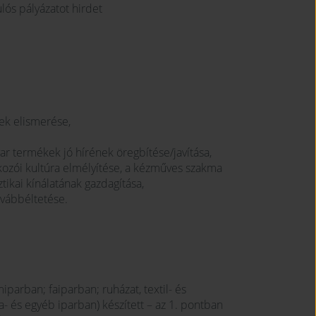
ós pályázatot hirdet
ek elismerése,
yar termékek jó hírének öregbítése/javítása,
ozói kultúra elmélyítése, a kézműves szakma
ikai kínálatának gazdagítása,
vábbéltetése.
parban; faiparban; ruházat, textil- és
a- és egyéb iparban) készített – az 1. pontban