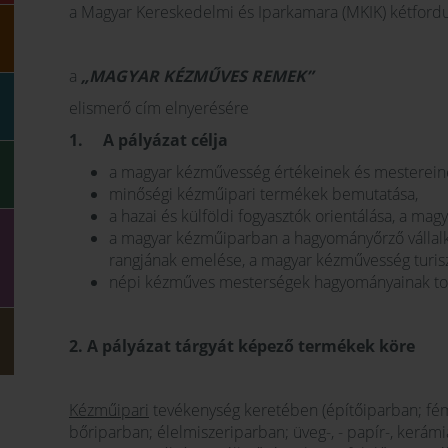
a Magyar Kereskedelmi és Iparkamara (MKIK) kétfordul
a
„MAGYAR KÉZMŰVES REMEK”
elismerő cím elnyerésére
1.
A pályázat célja
a magyar kézművesség értékeinek és mesterein
minőségi kézműipari termékek bemutatása,
a hazai és külföldi fogyasztók orientálása, a mag
a magyar kézműiparban a hagyományőrző vállalk
rangjának emelése, a magyar kézművesség turiszt
népi kézműves mesterségek hagyományainak to
2. A pályázat tárgyát képező
termékek köre
Kézműipari
tevékenység keretében (építőiparban; fémi
bőriparban; élelmiszeriparban; üveg-, - papír-, kerámi