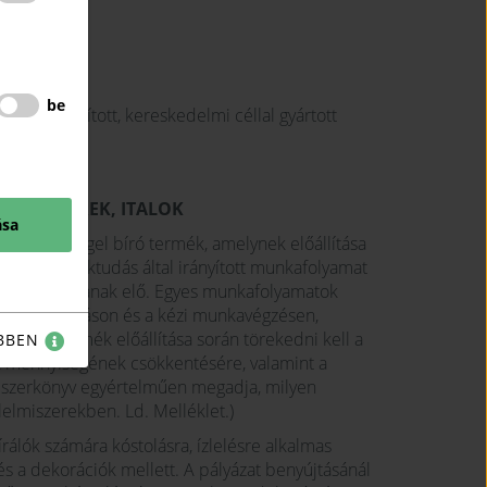
be
ben előállított, kereskedelmi céllal gyártott
sok.
LELMISZEREK, ITALOK
ása
edi jelleggel bíró termék, amelynek előállítása
ett és a szaktudás által irányított munkafolyamat
giával állítanak elő. Egyes munkafolyamatok
beri irányításon és a kézi munkavégzésen,
zműves termék előállítása során törekedni kell a
BBEN
k mennyiségének csökkentésére, valamint a
miszerkönyv egyértelműen megadja, milyen
lmiszerekben. Ld. Melléklet.)
rálók számára kóstolásra, ízlelésre alkalmas
 és a dekorációk mellett. A pályázat benyújtásánál