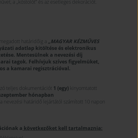
űvet, a „kóstolót” és az esetleges dekorációt.
n megadott határidőig a
„MAGYAR KÉZMŰVES
yázati adatlap kitöltése és elektronikus
zetése. Mentesülnek a nevezési díj
rai tagok. Felhívjuk szíves figyelmüket,
s a kamarai regisztrációval.
azó teljes dokumentációt
1 (egy)
kinyomtatott
 szeptember hónapban
a nevezési határidő lejártától számított 10 napon
ációnak a
következőket kell tartalmaznia: