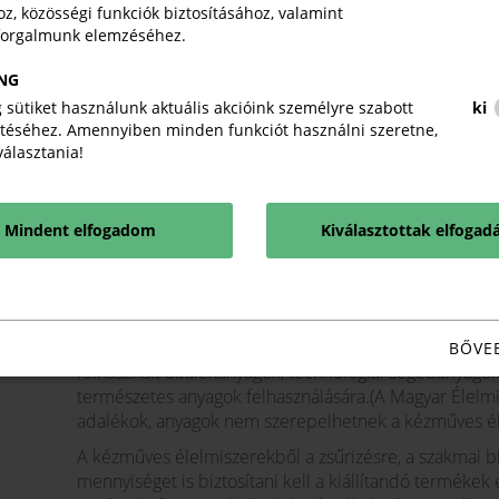
II. KÉZMŰIPAR
z, közösségi funkciók biztosításához, valamint
forgalmunk elemzéséhez.
NG
II.1 MAI KÉZMŰIPAR
 sütiket használunk aktuális akcióink személyre szabott
ki
A hivatásos szakmaként tanulható, kézműves kivitelezés
téséhez. Amennyiben minden funkciót használni szeretne,
tárgyak, és emberi szükségleteket kielégítő szolgáltatá
iválasztania!
II.2. GASZTRONÓMIAI KÉZMŰIPAR - KÉZMŰVES É
Mindent elfogadom
Kiválasztottak elfogad
„Kézműves/kézmíves élelmiszernek nevezhető az az egy
során a különös gondosság, a „mívesség”, a kézzel végz
dominál. Kézműves terméket elsősorban kézi technoló
gépesíthetők, azonban az előállításnak a közvetlen em
emberi erőfeszítésen, tapasztalaton kell alapulnia. Ké
BŐVE
felhasznált adalékanyagok, technológiai segédanyago
természetes anyagok felhasználására.(A Magyar Élel
adalékok, anyagok nem szerepelhetnek a kézműves éle
A kézműves élelmiszerekből a zsűrizésre, a szakmai bí
mennyiséget is biztosítani kell a kiállítandó termékek