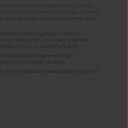
területéről minden természetes és jogi személy,
állalkozó, művészi kézműves, iparművész, aki/amely
tőjének nevét minden esetben szerepeltetni kell a
lkodó szervezet vagy egyéni vállalkozó,
 CXXI. törvény (Gktv.) 8/A § szerinti kamarai
zettsége nincs (pl. az agrárkamara tagja).
be. Egy pályázatban egy termék vagy
tese egy termékcsaládnak számít.
ves Remek pályázatra beadott pályaművel egyező