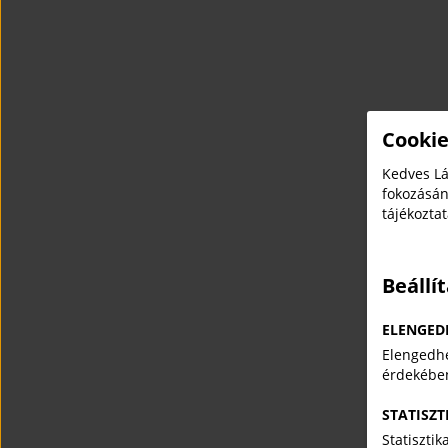
Cookie
Kedves Lá
fokozásán
tájékozta
Beállí
ELENGED
Elengedhe
érdekébe
STATISZT
Statiszti