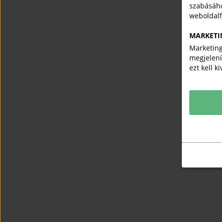
szabásáho
weboldal
MARKETI
Marketing
megjelení
ezt kell k