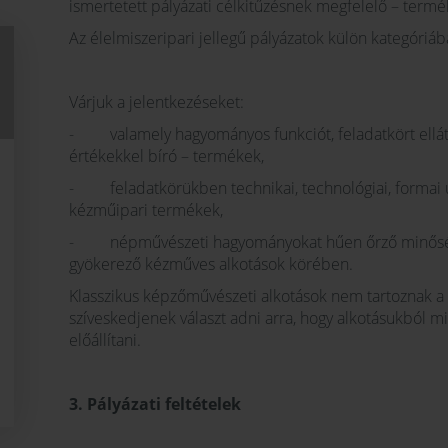
ismertetett pályázati célkitűzésnek megfelelő – termé
Az élelmiszeripari jellegű pályázatok külön kategóriáb
Várjuk a jelentkezéseket:
- valamely hagyományos funkciót, feladatkört ellátó
értékekkel bíró – termékek,
- feladatkörükben technikai, technológiai, formai ú
kézműipari termékek,
- népművészeti hagyományokat hűen őrző minőségi 
gyökerező kézműves alkotások körében.
Klasszikus képzőművészeti alkotások nem tartoznak a 
szíveskedjenek választ adni arra, hogy alkotásukból
előállítani.
3. Pályázati feltételek