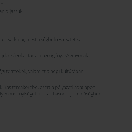
k.
an díjazzuk.
 – szakmai, mesterségbeli és esztétikai
jdonságokat tartalmazó igényes/színvonalas
termékek, valamint a népi kultúrában
kiírás témakörébe, ezért a pályázati adatlapon
 milyen mennyiséget tudnak hasonló jó minőségben