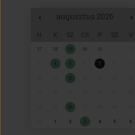
augusztus 2026
H
K
SZ
CS
P
SZ
V
Naptár
27
28
29
30
31
1
2
választó
3
4
5
6
7
8
9
10
11
12
13
14
15
16
17
18
19
20
21
22
23
24
25
26
27
28
29
30
31
1
2
3
4
5
6