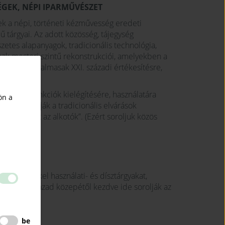
SÉGEK, NÉPI IPARMŰVÉSZET
ek a népi, történeti kézművesség eredeti
elű tárgyai. Az adott közösség, tájegység
etes alapanyagok, tradicionális technológia,
inak mesteri szintű rekonstrukciói, amelyekben a
szetesen alkalmasak XXI. századi értékesítésre,
 öltözet…)
gények, funkciók kielégítésére, használatára
ön a
, de betartják a tradicionális elvárások
 anyanyelvét az alkotók”. (Ezért soroljuk közös
ŰIPAR
 amelyekkel használati- és dísztárgyakat,
re. A 20. század közepétől kezdve ide sorolják az
be