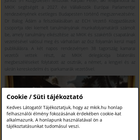
június 5-i Közgyűlésen felszólalt Kárpáti Péter, aki felajánlotta az
MKIK segítségét a 2027. évi Vállalkozók Európai Parlamentje
rendezvényének esetleges Budapesten történő megszervezésére.
Dr Balog Ádám a felszólalásában az ECH Vezető Közgazdászok
csoportja idei kiemelt tanulmányának munkafolyamatáról számolt
be, amely tanulmány elkészítése az MKIK és szakértői csapatának
vezetésével valósul meg és várhatóan az ősz folyamán kerül majd
publikálásra. A két napos rendezvényen 38 tagország kamarai
vezetői vettek részt, az MKIK delegációja bilaterális
megbeszéléseket folytatott az osztrák, a német, a lengyel és az
ukrán kereskedelmi és iparkamarák vezetőivel.
Cookie / Süti tájékoztató
Kedves Látogató! Tájékoztatjuk, hogy az mkik.hu honlap
felhasználói élmény fokozásának érdekében cookie-kat
alkalmazunk. A honlapunk használatával ön a
tájékoztatásunkat tudomásul veszi.