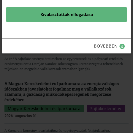
TUDJON MEG TÖBBET.
Kiválasztottak elfogadása
Megkezdődhet a Demján Sándor Tőkeprogram
tőkebefektetéseinek végrehajtása az MFB döntését követően
Magyar Kereskedelmi és Iparkamara
Sajtóközlemény
2026. augusztus 03.
BŐVEBBEN
Az MFB sajtóközleménye értelmében az egyeztetések és a pályázati értékelés
eredményeként a Demján Sándor Tőkeprogram keretösszegét a feltételeknek
teljeskörűen megfelelő vállalkozások számához igazítják.
A Magyar Kereskedelmi és Iparkamara az energiaválságos
időszakban javaslatokat fogalmaz meg a vállalkozások
számára, a gazdaság működőképességének megőrzése
érdekében
Magyar Kereskedelmi és Iparkamara
Sajtóközlemény
2026. augusztus 01.
A Kamara a kormány javaslataihoz és nagyfogyasztók felajánlásaihoz