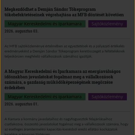
Megkezdődhet a Demján Sándor Tőkeprogram
tőkebefektetéseinek végrehajtása az MFB döntését követően
Magyar Kereskedelmi és Iparkamara
Sajtóközlemény
2026. augusztus 03.
Az MFB sajtóközleménye értelmében az egyeztetések és a pályázati értékelés
eredményeként a Demján Sándor Tőkeprogram keretösszegét a feltételeknek
teljeskörűen megfelelő vállalkozások számához igazítják.
A Magyar Kereskedelmi és Iparkamara az energiaválságos
időszakban javaslatokat fogalmaz meg a vállalkozások
számára, a gazdaság működőképességének megőrzése
érdekében
Magyar Kereskedelmi és Iparkamara
Sajtóközlemény
2026. augusztus 01.
A Kamara a kormány javaslataihoz és nagyfogyasztók felajánlásaihoz
csatlakozva, összesítő javaslatokat fogalmaz meg a vállalkozások számára, hogy
az esetleges áramtermelési kapacitás-kiesésből eredő ellátási kockázatok
kezelése arányosan történjen.