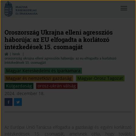
Magyar
Toggle
Kereskedelmi
navigat
és
Iparkamara
Oroszország Ukrajna elleni agressziós
háborúja: az EU elfogadta a korlátozó
intézkedések 15. csomagját
hírek
oroszország ukrajna elleni agressziós háborúja: az eu elfogadta a korlátozó
intézkedések 15. csomagját
Magyar Kereskedelmi és Iparkamara
Magyar és nemzetközi gazdaság
Magyar-Orosz Tagozat
Külgazdaság
orosz-ukrán válság
2024. december 18.
Az Európai Unió Tanácsa elfogadta a gazdasági és egyéni korlátozó
intézkedések 15. csomagját, amelynek célja, hogy tovább