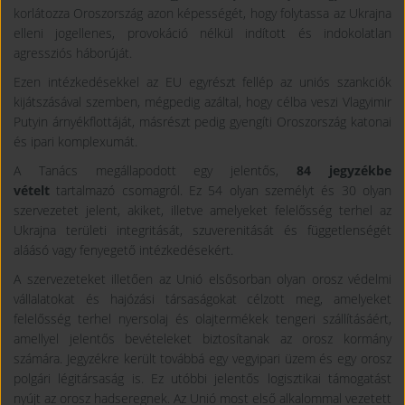
korlátozza Oroszország azon képességét, hogy folytassa az Ukrajna
elleni jogellenes, provokáció nélkül indított és indokolatlan
agressziós háborúját.
Ezen intézkedésekkel az EU egyrészt fellép az uniós szankciók
kijátszásával szemben, mégpedig azáltal, hogy célba veszi Vlagyimir
Putyin árnyékflottáját, másrészt pedig gyengíti Oroszország katonai
és ipari komplexumát.
A Tanács megállapodott egy jelentős,
84 jegyzékbe
vételt
tartalmazó csomagról. Ez 54 olyan személyt és 30 olyan
szervezetet jelent, akiket, illetve amelyeket felelősség terhel az
Ukrajna területi integritását, szuverenitását és függetlenségét
aláásó vagy fenyegető intézkedésekért.
A szervezeteket illetően az Unió elsősorban olyan orosz védelmi
vállalatokat és hajózási társaságokat célzott meg, amelyeket
felelősség terhel nyersolaj és olajtermékek tengeri szállításáért,
amellyel jelentős bevételeket biztosítanak az orosz kormány
számára. Jegyzékre került továbbá egy vegyipari üzem és egy orosz
polgári légitársaság is. Ez utóbbi jelentős logisztikai támogatást
nyújt az orosz hadseregnek. Az Unió most első alkalommal vezetett