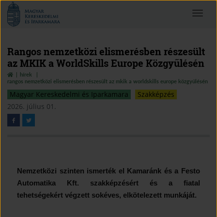
Magyar
Toggle
Kereskedelmi
navigat
és
Iparkamara
Rangos nemzetközi elismerésben részesült
az MKIK a WorldSkills Europe Közgyűlésén
hírek
rangos nemzetközi elismerésben részesült az mkik a worldskills europe közgyűlésén
Magyar Kereskedelmi és Iparkamara
Szakképzés
2026. július 01.
Nemzetközi szinten ismerték el Kamaránk és a Festo
Automatika Kft. szakképzésért és a fiatal
tehetségekért végzett sokéves, elkötelezett munkáját.