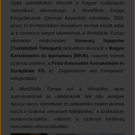
Újabb mérföldkőhöz érkezett a magyar szakképzés
nemzetközi elismertsége: a WorldSkills Europe
Közgyűlésének (General Assembly) keretében, 2026.
június 11-én Helsinkiben ünnepélyes keretek között adták
át a szervezet rangos kitüntetéseit. A WorldSkills Europe
elismerési rendszerében
Honorary Supporter
(Tiszteletbeli Támogató)
oklevélben részesült a
Magyar
Kereskedelmi és Iparkamara (MKIK)
, valamint kiemelt
szakmai partnere, a
Festo Automatika Kereskedelmi és
Szolgáltató Kft.
az „Organisations and Companies”
kategóriában.
A WorldSkills Europe ezt a kitüntetést olyan
szervezeteknek és vállalatoknak ítéli oda, amelyek
hosszú távon, kiemelkedő és példaértékű módon járulnak
hozzá a szakmai versenyek fejlődéséhez, a szakképzés
modernizációjához, valamint a szakmai kiválóság
nemzetközi előmozdításához.