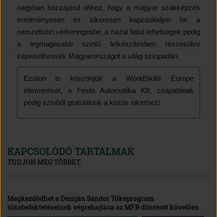
nagyban hozzájárul ahhoz, hogy a magyar szakképzés
eredményesen és sikeresen kapcsolódjon be a
nemzetközi vérkeringésbe, a hazai fiatal tehetségek pedig
a legmagasabb szintű felkészítésben részesülve
képviselhessék Magyarországot a világ színpadán.
Ezúton is köszönjük a WorldSkills Europe
elismerését, a Festo Automatika Kft. csapatának
pedig szívből gratulálunk a közös sikerhez!
KAPCSOLÓDÓ TARTALMAK
TUDJON MEG TÖBBET.
Megkezdődhet a Demján Sándor Tőkeprogram
tőkebefektetéseinek végrehajtása az MFB döntését követően