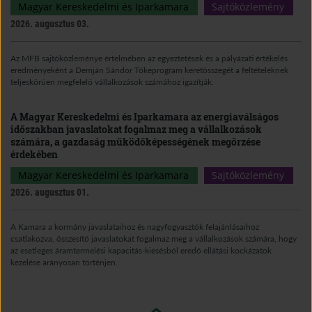
Magyar Kereskedelmi és Iparkamara
Sajtóközlemény
2026. augusztus 03.
Az MFB sajtóközleménye értelmében az egyeztetések és a pályázati értékelés
eredményeként a Demján Sándor Tőkeprogram keretösszegét a feltételeknek
teljeskörűen megfelelő vállalkozások számához igazítják.
A Magyar Kereskedelmi és Iparkamara az energiaválságos
időszakban javaslatokat fogalmaz meg a vállalkozások
számára, a gazdaság működőképességének megőrzése
érdekében
Magyar Kereskedelmi és Iparkamara
Sajtóközlemény
2026. augusztus 01.
A Kamara a kormány javaslataihoz és nagyfogyasztók felajánlásaihoz
csatlakozva, összesítő javaslatokat fogalmaz meg a vállalkozások számára, hogy
az esetleges áramtermelési kapacitás-kiesésből eredő ellátási kockázatok
kezelése arányosan történjen.