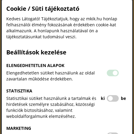
folyamatosan támogatva a szakképzés minőségének és
Cookie / Süti tájékoztató
munkaerőpiaci relevanciájának erősítését. Ezen felül
aktívan közreműködünk a nemzetközi jó gyakorlatok
Kedves Látogató! Tájékoztatjuk, hogy az mkik.hu honlap
felhasználói élmény fokozásának érdekében cookie-kat
hazai adaptációjában, közelebb hozva egymáshoz az
alkalmazunk. A honlapunk használatával ön a
oktatást és az ipari szereplőket.
tájékoztatásunkat tudomásul veszi.
Az MKIK eddigi versenykoordinációs munkájának egyik
Beállítások kezelése
legnagyobb és legsikeresebb mérföldköve a
EuroSkills
Budapest 2018
Európa-bajnokság magas színvonalú
ELENGEDHETETLEN ALAPOK
megrendezése volt, amely jelentős mértékben növelte a
Elengedhetetlen sütiket használunk az oldal
szakmák társadalmi elismertségét és presztízsét
zavartalan működése érdekében.
Magyarországon és Európában egyaránt.
STATISZTIKA
PÉLDAÉRTÉKŰ VÁLLALATI PARTNERSÉG
Statisztikai sütiket használunk a tartalmak és
ki
be
hirdetések személyre szabásához, közösségi
Az elismerésben szintén részesült Festo Automatika Kft.
funkciók biztosításához, valamint
– a WorldSkills Europe globális ipari partnerének, a Festo
weboldalforgalmunk elemzéséhez.
Csoportnak a magyarországi leányvállalata – hosszú
évek óta az MKIK kiemelt és megbízható támogatója a
MARKETING