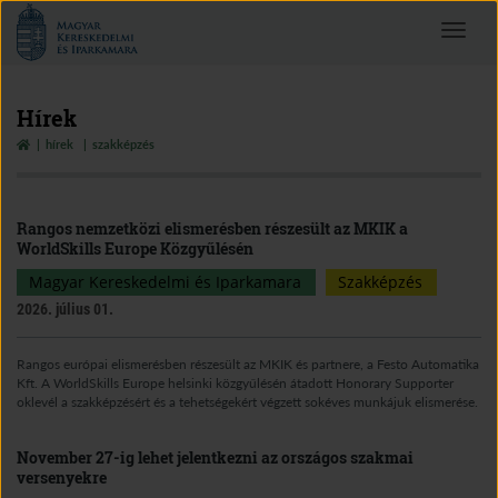
Magyar
Toggle
Kereskedelmi
navigat
és
Iparkamara
Hírek
hírek
szakképzés
Rangos nemzetközi elismerésben részesült az MKIK a
WorldSkills Europe Közgyűlésén
Magyar Kereskedelmi és Iparkamara
Szakképzés
2026. július 01.
Rangos európai elismerésben részesült az MKIK és partnere, a Festo Automatika
Kft. A WorldSkills Europe helsinki közgyűlésén átadott Honorary Supporter
oklevél a szakképzésért és a tehetségekért végzett sokéves munkájuk elismerése.
November 27-ig lehet jelentkezni az országos szakmai
versenyekre