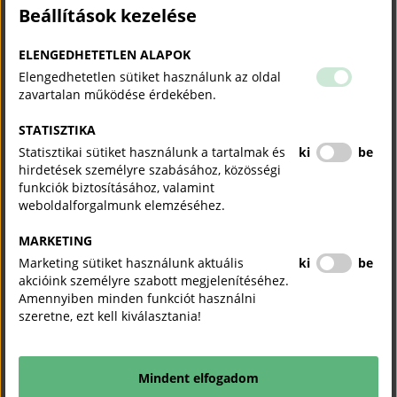
Beállítások kezelése
A Szakma Sztár Fesztivál kiemelt célja idén is a szakképzés és a szakmaválasztás
népszerűsítése, missziója, hogy támogassa a pályaválasztás előtt álló fiatalokat.
ELENGEDHETETLEN ALAPOK
Elengedhetetlen sütiket használunk az oldal
Az oktatás hatékonyságának növelése a szakképzésben
zavartalan működése érdekében.
Magyar Kereskedelmi és Iparkamara
Szakképzés
STATISZTIKA
2022. december 20.
Statisztikai sütiket használunk a tartalmak és
ki
be
hirdetések személyre szabásához, közösségi
A Magyar Kereskedelmi és Iparkamara szervezésében 2022. novemberében 2.
funkciók biztosításához, valamint
alkalommal került sor szakmai konferenciára „Az oktatás hatékonyságának
weboldalforgalmunk elemzéséhez.
növelése a szakképzésben” címmel.
MARKETING
A hatékony tanulás és tanítás eszközei a szakképzésben
Marketing sütiket használunk aktuális
ki
be
akcióink személyre szabott megjelenítéséhez.
Magyar Kereskedelmi és Iparkamara
Szakképzés
Amennyiben minden funkciót használni
2022. szeptember 20.
szeretne, ezt kell kiválasztania!
2022. szeptember 15-én került megrendezésre a Magyar Kereskedelmi és
Iparkamara szervezésében „A hatékony tanulás és tanítás eszközei a
Mindent elfogadom
szakképzésben” című szakmai konferencia annak érdekében, hogy a duális
képzésben a szakképző intézmények ...