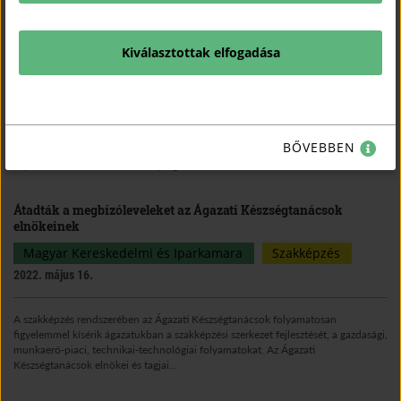
WorldSkills Hungary program oktatók tájékoztatója
Kiválasztottak elfogadása
Magyar Kereskedelmi és Iparkamara
Szakképzés
2022. szeptember 07.
2011 óta a Magyar Kereskedelmi és Iparkamara szervezi és koordinálja a
BŐVEBBEN
WorldSkills és EuroSkills nemzetközi szakmai versenyeken való részvétellel
kapcsolatos előkészítő tevékenységeket.
Átadták a megbízóleveleket az Ágazati Készségtanácsok
elnökeinek
Magyar Kereskedelmi és Iparkamara
Szakképzés
2022. május 16.
A szakképzés rendszerében az Ágazati Készségtanácsok folyamatosan
figyelemmel kísérik ágazatukban a szakképzési szerkezet fejlesztését, a gazdasági,
munkaerő-piaci, technikai-technológiai folyamatokat. Az Ágazati
Készségtanácsok elnökei és tagjai...