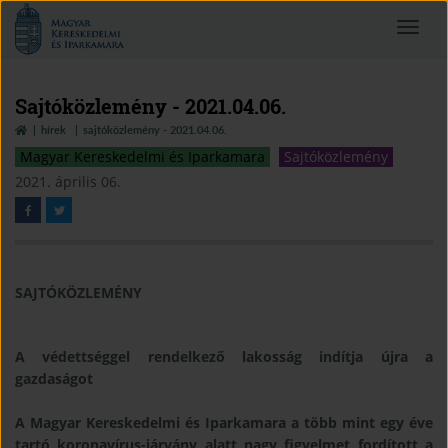
Magyar
Toggle
Kereskedelmi
navigat
és
Iparkamara
Sajtóközlemény - 2021.04.06.
hírek
sajtóközlemény - 2021.04.06.
Magyar Kereskedelmi és Iparkamara
Sajtóközlemény
2021. április 06.
SAJTÓKÖZLEMÉNY
A védettséggel rendelkező lakosság indítja újra a
gazdaságot
A Magyar Kereskedelmi és Iparkamara a több mint egy éve
tartó koronavírus-járvány alatt nagy
figyelmet fordított a