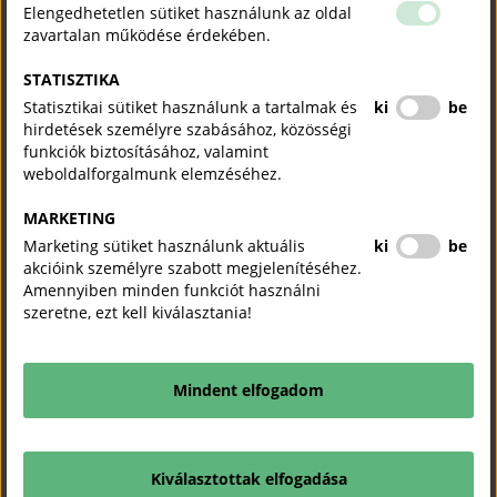
kénytelen voltak működésüket felfüggeszteni – mint például a
Elengedhetetlen sütiket használunk az oldal
turizmus és a vendéglátás –, is megkapnák az esélyt az
zavartalan működése érdekében.
újraindulásra azzal, hogy a védettséget igazolni tudó polgárok
STATISZTIKA
igénybe vehetnék ezeket a szolgáltatásokat.
Statisztikai sütiket használunk a tartalmak és
ki
be
hirdetések személyre szabásához, közösségi
A védettség státuszának ellenőrzéséhez egy applikáció
funkciók biztosításához, valamint
bevezetését javasoljuk, amellyel bárhol és bármikor
weboldalforgalmunk elemzéséhez.
zökkenőmentesen ellenőrizni lehet az érintett személy
koronavírussal szembeni védettségét.
MARKETING
Marketing sütiket használunk aktuális
ki
be
akcióink személyre szabott megjelenítéséhez.
Magyar Kereskedelmi és Iparkamara
Amennyiben minden funkciót használni
szeretne, ezt kell kiválasztania!
KAPCSOLÓDÓ TARTALMAK
TUDJON MEG TÖBBET.
Mindent elfogadom
Megkezdődhet a Demján Sándor Tőkeprogram
tőkebefektetéseinek végrehajtása az MFB döntését követően
Kiválasztottak elfogadása
Magyar Kereskedelmi és Iparkamara
Sajtóközlemény