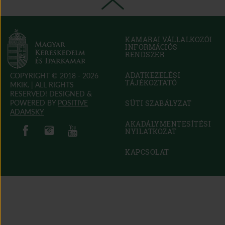
KAMARAI VÁLLALKOZÓI
INFORMÁCIÓS
RENDSZER
(OPEN
IN
NEW
ADATKEZELÉSI
COPYRIGHT © 2018 - 2026
WINDOW)
TÁJÉKOZTATÓ
MKIK. |
ALL RIGHTS
RESERVED! DESIGNED &
POWERED BY
POSITIVE
SÜTI SZABÁLYZAT
(OPEN
ADAMSKY
IN
(open in new window)
(open in new window)
AKADÁLYMENTESÍTÉSI
(open in new window)
(open in new window)
NEW
NYILATKOZAT
(OPEN
WINDOW)
IN
NEW
KAPCSOLAT
WINDOW)