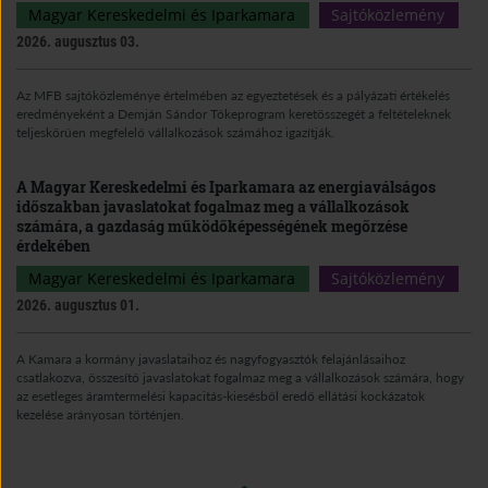
Magyar Kereskedelmi és Iparkamara
Sajtóközlemény
2026. augusztus 03.
Az MFB sajtóközleménye értelmében az egyeztetések és a pályázati értékelés
eredményeként a Demján Sándor Tőkeprogram keretösszegét a feltételeknek
teljeskörűen megfelelő vállalkozások számához igazítják.
A Magyar Kereskedelmi és Iparkamara az energiaválságos
időszakban javaslatokat fogalmaz meg a vállalkozások
számára, a gazdaság működőképességének megőrzése
érdekében
Magyar Kereskedelmi és Iparkamara
Sajtóközlemény
2026. augusztus 01.
A Kamara a kormány javaslataihoz és nagyfogyasztók felajánlásaihoz
csatlakozva, összesítő javaslatokat fogalmaz meg a vállalkozások számára, hogy
az esetleges áramtermelési kapacitás-kiesésből eredő ellátási kockázatok
kezelése arányosan történjen.