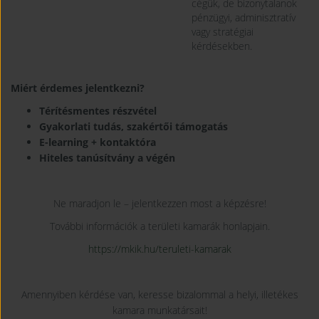
cégük, de bizonytalanok
pénzügyi, adminisztratív
vagy stratégiai
kérdésekben.
Miért érdemes jelentkezni?
Térítésmentes részvétel
Gyakorlati tudás, szakértői támogatás
E-learning + kontaktóra
Hiteles tanúsítvány a végén
Ne maradjon le – jelentkezzen most a képzésre!
További információk a területi kamarák honlapjain.
https://mkik.hu/teruleti-kamarak
Amennyiben kérdése van, keresse bizalommal a helyi, illetékes
kamara munkatársait!