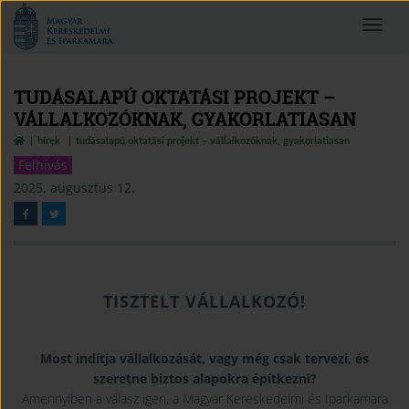
Magyar
Toggle
Kereskedelmi
navigat
és
Iparkamara
TUDÁSALAPÚ OKTATÁSI PROJEKT –
VÁLLALKOZÓKNAK, GYAKORLATIASAN
hírek
tudásalapú oktatási projekt – vállalkozóknak, gyakorlatiasan
Felhívás
2025. augusztus 12.
TISZTELT VÁLLALKOZÓ!
Most indítja vállalkozását, vagy még csak tervezi, és
szeretne biztos alapokra építkezni?
Amennyiben a válasz igen, a Magyar Kereskedelmi és Iparkamara