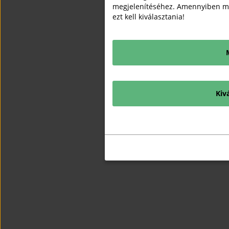
megjelenítéséhez. Amennyiben mi
ezt kell kiválasztania!
Kiv