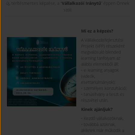
új, térítésmentes képzése, a “
Vállalkozói Iránytű
” éppen Önnek
szól!
Mi ez a képzés?
A Vállalkozásfejlesztési
Projekt (VFP) részeként
megvalósuló blended
learning tanfolyam az
alábbi elemekből áll:
• e-learning anyagok
(videók,
esettanulmányok);
• személyes konzultáció;
• tanúsítvány a teszt és
részvétel után.
Kinek ajánljuk?
• Kezdő vállalkozóknak,
• továbbá azoknak,
akiknek már működik a