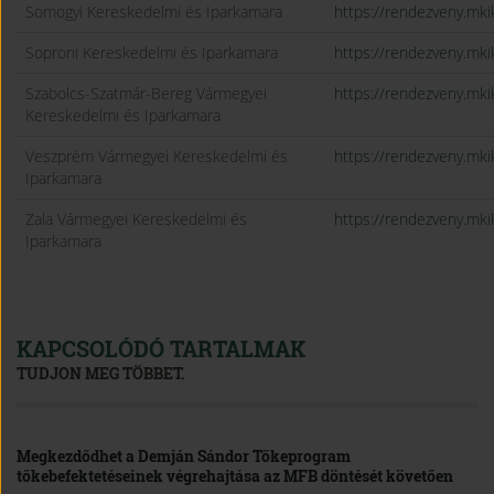
Somogyi Kereskedelmi és Iparkamara
https://rendezveny.mk
Soproni Kereskedelmi és Iparkamara
https://rendezveny.m
Szabolcs-Szatmár-Bereg Vármegyei
https://rendezveny.m
Kereskedelmi és Iparkamara
Veszprém Vármegyei Kereskedelmi és
https://rendezveny.m
Iparkamara
Zala Vármegyei Kereskedelmi és
https://rendezveny.m
Iparkamara
KAPCSOLÓDÓ TARTALMAK
TUDJON MEG TÖBBET.
Megkezdődhet a Demján Sándor Tőkeprogram
tőkebefektetéseinek végrehajtása az MFB döntését követően