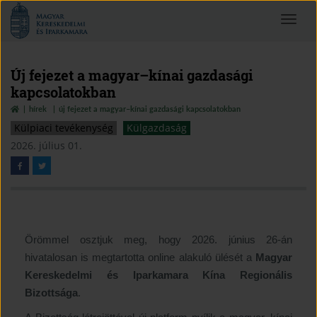
Magyar
Toggle
Kereskedelmi
navigat
és
Iparkamara
Új fejezet a magyar–kínai gazdasági
kapcsolatokban
hírek
új fejezet a magyar–kínai gazdasági kapcsolatokban
Külpiaci tevékenység
Külgazdaság
2026. július 01.
Örömmel osztjuk meg, hogy 2026. június 26-án
hivatalosan is megtartotta online alakuló ülését a
Magyar
Kereskedelmi és Iparkamara Kína Regionális
Bizottsága
.