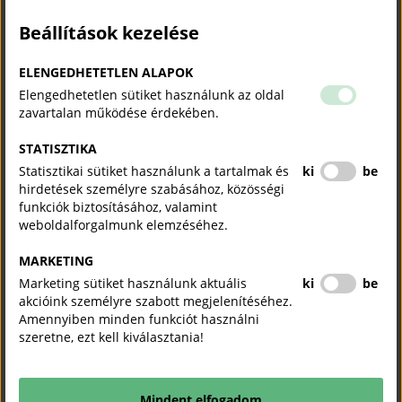
A Bizottság
Nádasi Tamás
elnök vezetésével alakult
Beállítások kezelése
meg. Tagjai:
Gellért Ákos
(Naturtex Kft.),
ELENGEDHETETLEN ALAPOK
Györki Renátó
(China-Europe Industrial
Elengedhetetlen sütiket használunk az oldal
zavartalan működése érdekében.
Cooperation Center Kft.),
Herdon István
(Xanga Group),
STATISZTIKA
Tasnády Előd
(CCTA Hungarian-Chinese Business
Statisztikai sütiket használunk a tartalmak és
ki
be
& Cultural Relations Development and Services
hirdetések személyre szabásához, közösségi
Ltd.), valamint
funkciók biztosításához, valamint
weboldalforgalmunk elemzéséhez.
Viczián László
(EPS Global Zrt.).
A szakmai titkári feladatokat
Markos Anita
nemzetközi
MARKETING
szakértő látja el.
Marketing sütiket használunk aktuális
ki
be
akcióink személyre szabott megjelenítéséhez.
Izgatottan várjuk a közös munkát és az előttünk álló
Amennyiben minden funkciót használni
lehetőségeket!
szeretne, ezt kell kiválasztania!
Kína Regionális Bizottság
Mindent elfogadom