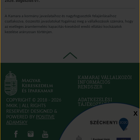
2026. augusztus 01.
A Kamara a kormány javaslataihoz és nagyfogyasztók felajánlásaihoz
csatlakozva, összesítő javaslatokat fogalmaz meg a vállalkozások számára, hogy
az esetleges áramtermelési kapacitás-kiesésből eredő ellátási kockázatok
kezelése arányosan történjen.
KAMARAI VÁLLALKOZÓI
INFORMÁCIÓS
RENDSZER
(OPEN
IN
NEW
ADATKEZELÉSI
COPYRIGHT © 2018 - 2026
WINDOW)
TÁJÉKOZTATÓ
MKIK. |
ALL RIGHTS
RESERVED! DESIGNED &
Sz
X
POWERED BY
POSITIVE
SÜTI SZABÁLYZAT
(OPEN
ADAMSKY
IN
(open in new window)
(open in new window)
AKADÁLYMENTESÍTÉSI
(open in new window)
(open in new window)
NEW
NYILATKOZAT
(OPEN
WINDOW)