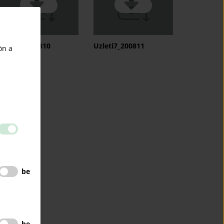
Uzleti7_200810
Uzleti7_200811
ön a
be
be