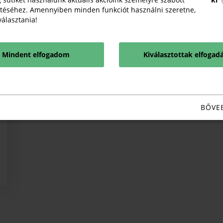
téséhez. Amennyiben minden funkciót használni szeretne,
iválasztania!
Mindent elfogadom
Kiválasztottak elfogad
BŐVE