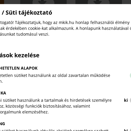
 / Süti tájékoztató
togató! Tájékoztatjuk, hogy az mkik.hu honlap felhasználói élmény
Uzleti7 2008 dec lores
Uzleti7_200809
ak érdekében cookie-kat alkalmazunk. A honlapunk használatával 
tásunkat tudomásul veszi.
tások kezelése
HETETLEN ALAPOK
tetlen sütiket használunk az oldal zavartalan működése
n.
IKA
kai sütiket használunk a tartalmak és hirdetések személyre
ki
z, közösségi funkciók biztosításához, valamint
forgalmunk elemzéséhez.
NG
 sütiket használunk aktuális akcióink személyre szabott
ki