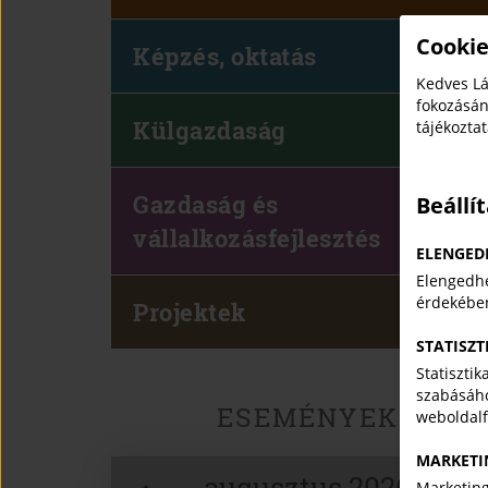
Cookie
Képzés, oktatás
Kedves Lá
fokozásán
Külgazdaság
tájékozta
Gazdaság és
Beállí
vállalkozásfejlesztés
ELENGED
Elengedhe
érdekébe
Projektek
STATISZT
Statiszti
szabásáho
ESEMÉNYEK
weboldal
MARKETI
augusztus 2026
Marketing