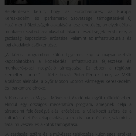
Bejelentésre került, hogy az Eurochambres, az Európai
Kereskedelmi és Iparkamarák Szövetsége támogatásával új
Határmenti Bizottságok alakulására lesz lehetőség, amelyek célja a
munkaerő szabad áramlásából fakadó feszültségek enyhítése, a
gazdasági kapcsolatok erősítése, valamint az infrastrukturális és
jogi akadályok csökkentése.
„A közös programban külön figyelmet kap a magyar–osztrák
kapcsolatokban a közlekedési infrastruktúra fejlesztése és
munkaerő-piaci integráció támogatása. Ez ebben a régióban
kiemelten fontos” – fűzte hozzá Pintér-Péntek Imre, az MKIK
általános alelnöke, a Győr-Moson-Sopron Vármegyei Kereskedelmi
és Iparkamara elnöke.
A Kamara és a Magyar Művészeti Akadémia együttműködésében
elindul egy országos mecenatúra program, amelynek célja a
társadalmi felelősségvállalás erősítése, a vállalkozói szféra és a
kulturális élet összekapcsolása, a kreatív ipar erősítése, valamint a
fiatal művészek és alkotók támogatása.
„A gazdasági szféra és a művészet találkozása különleges értéket