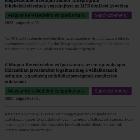
Megkezdődhet a Demján Sándor Tőkeprogram
tőkebefektetéseinek végrehajtása az MFB döntését követően
Magyar Kereskedelmi és Iparkamara
Sajtóközlemény
2026. augusztus 03.
Az MFB sajtóközleménye értelmében az egyeztetések és a pályázati értékelés
eredményeként a Demján Sándor Tőkeprogram keretösszegét a feltételeknek
teljeskörűen megfelelő vállalkozások számához igazítják.
A Magyar Kereskedelmi és Iparkamara az energiaválságos
időszakban javaslatokat fogalmaz meg a vállalkozások
számára, a gazdaság működőképességének megőrzése
érdekében
Magyar Kereskedelmi és Iparkamara
Sajtóközlemény
2026. augusztus 01.
A Kamara a kormány javaslataihoz és nagyfogyasztók felajánlásaihoz
csatlakozva, összesítő javaslatokat fogalmaz meg a vállalkozások számára, hogy
az esetleges áramtermelési kapacitás-kiesésből eredő ellátási kockázatok
kezelése arányosan történjen.