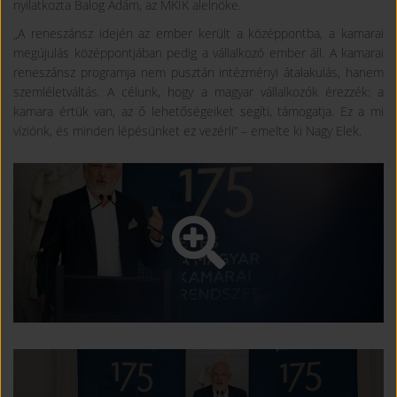
nyilatkozta Balog Ádám, az MKIK alelnöke.
„A reneszánsz idején az ember került a középpontba, a kamarai
megújulás középpontjában pedig a vállalkozó ember áll. A kamarai
reneszánsz programja nem pusztán intézményi átalakulás, hanem
szemléletváltás. A célunk, hogy a magyar vállalkozók érezzék: a
kamara értük van, az ő lehetőségeiket segíti, támogatja. Ez a mi
víziónk, és minden lépésünket ez vezérli” – emelte ki Nagy Elek.