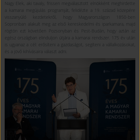
Nagy Elek, aki tavaly, frissen megválasztott elnökként meghirdette
a kamarai megújulás programját, felidézte a 19. század közepére
visszanyúló kezdetekről, hogy Magyarországon 1850-ben
Sopronban alakult meg az első kereskedelmi és iparkamara, majd
rögtön ezt követően Pozsonyban és Pest-Budán, hogy aztán az
egész országban elinduljon útjára a kamarai rendszer. 175 év után
is ugyanaz a cél: erősíteni a gazdaságot, segíteni a vállalkozásokat,
és a jövő kihívásaira választ adni.