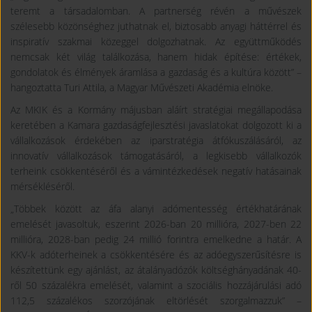
teremt a társadalomban. A partnerség révén a művészek
szélesebb közönséghez juthatnak el, biztosabb anyagi háttérrel és
inspiratív szakmai közeggel dolgozhatnak. Az együttműködés
nemcsak két világ találkozása, hanem hidak építése: értékek,
gondolatok és élmények áramlása a gazdaság és a kultúra között” –
hangoztatta Turi Attila, a Magyar Művészeti Akadémia elnöke.
Az MKIK és a Kormány májusban aláírt stratégiai megállapodása
keretében a Kamara gazdaságfejlesztési javaslatokat dolgozott ki a
vállalkozások érdekében az iparstratégia átfókuszálásáról, az
innovatív vállalkozások támogatásáról, a legkisebb vállalkozók
terheink csökkentéséről és a vámintézkedések negatív hatásainak
mérsékléséről.
„Többek között az áfa alanyi adómentesség értékhatárának
emelését javasoltuk, eszerint 2026-ban 20 millióra, 2027-ben 22
millióra, 2028-ban pedig 24 millió forintra emelkedne a határ. A
KKV-k adóterheinek a csökkentésére és az adóegyszerűsítésre is
készítettünk egy ajánlást, az átalányadózók költséghányadának 40-
ről 50 százalékra emelését, valamint a szociális hozzájárulási adó
112,5 százalékos szorzójának eltörlését szorgalmazzuk” –