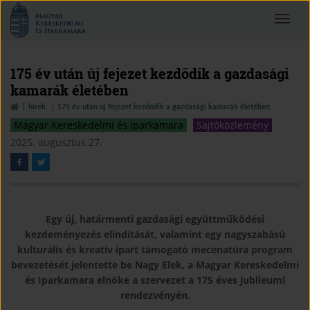
Magyar
Toggle
Kereskedelmi
navigat
és
Iparkamara
175 év után új fejezet kezdődik a gazdasági
kamarák életében
hírek
175 év után új fejezet kezdődik a gazdasági kamarák életében
Magyar Kereskedelmi és Iparkamara
Sajtóközlemény
2025. augusztus 27.
Egy új, határmenti gazdasági együttműködési
kezdeményezés elindítását, valamint egy nagyszabású
kulturális és kreatív ipart támogató mecenatúra program
bevezetését jelentette be Nagy Elek, a Magyar Kereskedelmi
és Iparkamara elnöke a szervezet a 175 éves jubileumi
rendezvényén.