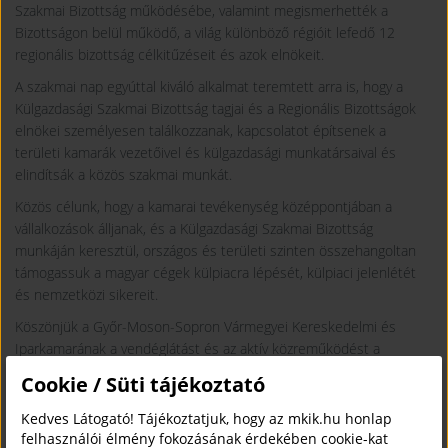
Szakmai Bizottság működésébe, valamint megismerhették a
Bizottságon belül működő, a világ különböző régióit lefedő 12
regionális bizottság célkitűzéseit és azok elnökeit.
A szakmai nap egyúttal kiváló alkalmat teremtett arra is, hogy a
Külgazdasági Szakmai Bizottság tagjai és a Regionális Bizottságok
elnökei személyesen találkozzanak, kapcsolatot építsenek a
területi kamarák vezetőivel és külgazdasági munkatársaival és
elindítsák a közös szakmai munkát.
Közös célunk, hogy a kamarai tevékenység középpontjában a
vállalkozások álljanak, és a Külgazdasági Szakmai Bizottság
munkáján keresztül, országos és területi szinten összehangoltan
támogassuk a magyar cégek külpiacra lépését, külpiaci jelenlétét
és nemzetközi sikereit.
Köszönjük a Győr-Moson-Sopron Vármegyei Kereskedelmi és
Iparkamarának a vendéglátást és az aktív közreműködést a
rendezvény sikeres megvalósításában.
Cookie / Süti tájékoztató
Kedves Látogató! Tájékoztatjuk, hogy az mkik.hu honlap
felhasználói élmény fokozásának érdekében cookie-kat