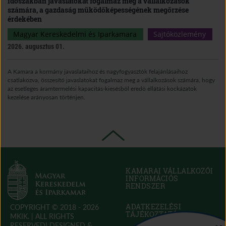
időszakban javaslatokat fogalmaz meg a vállalkozások
számára, a gazdaság működőképességének megőrzése
érdekében
Magyar Kereskedelmi és Iparkamara
Sajtóközlemény
2026. augusztus 01.
A Kamara a kormány javaslataihoz és nagyfogyasztók felajánlásaihoz
csatlakozva, összesítő javaslatokat fogalmaz meg a vállalkozások számára, hogy
az esetleges áramtermelési kapacitás-kiesésből eredő ellátási kockázatok
kezelése arányosan történjen.
KAMARAI VÁLLALKOZÓI
INFORMÁCIÓS
RENDSZER
(OPEN
IN
NEW
ADATKEZELÉSI
COPYRIGHT © 2018 - 2026
WINDOW)
TÁJÉKOZTATÓ
MKIK. |
ALL RIGHTS
RESERVED! DESIGNED &