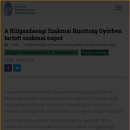
Magyar
Toggle
Kereskedelmi
navigat
és
Iparkamara
A Külgazdasági Szakmai Bizottság Győrben
tartott szakmai napot
hírek
a külgazdasági szakmai bizottság győrben tartott szakmai napot
Magyar Kereskedelmi és Iparkamara
Külgazdaság
2026. május 12.
A Magyar Kereskedelmi és Iparkamara Külgazdasági Szakmai
Bizottsága Győrben tartotta meg első regionális szakmai napját,
ezzel pedig hivatalosan is elindult a Bizottság hét helyszínen
megvalósuló regionális szakmai körútja a magyarországi régiókban.
Az első állomás a nyugat-dunántúli régió és Győr volt, ahol a
résztvevő területi kamarák betekintést kaptak a Külgazdasági