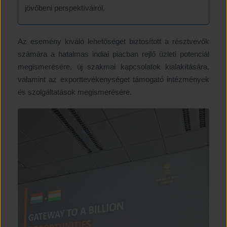
jövőbeni perspektíváiról.
Az esemény kiváló lehetőséget biztosított a résztvevők
számára a hatalmas indiai piacban rejlő üzleti potenciál
megismerésére, új szakmai kapcsolatok kialakítására,
valamint az exporttevékenységet támogató intézmények
és szolgáltatások megismerésére.