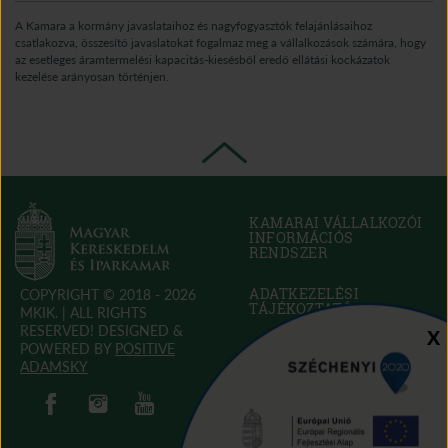
A Kamara a kormány javaslataihoz és nagyfogyasztók felajánlásaihoz
csatlakozva, összesítő javaslatokat fogalmaz meg a vállalkozások számára, hogy
az esetleges áramtermelési kapacitás-kiesésből eredő ellátási kockázatok
kezelése arányosan történjen.
KAMARAI VÁLLALKOZÓI
INFORMÁCIÓS
RENDSZER
(OPEN
IN
NEW
ADATKEZELÉSI
COPYRIGHT © 2018 - 2026
WINDOW)
TÁJÉKOZTATÓ
MKIK. |
ALL RIGHTS
RESERVED! DESIGNED &
Sz
X
POWERED BY
POSITIVE
SÜTI SZABÁLYZAT
(OPEN
ADAMSKY
IN
(open in new window)
(open in new window)
AKADÁLYMENTESÍTÉSI
(open in new window)
(open in new window)
NEW
NYILATKOZAT
(OPEN
WINDOW)
IN
NEW
KAPCSOLAT