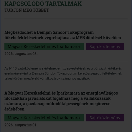
KAPCSOLÓDÓ TARTALMAK
TUDJON MEG TÖBBET.
Megkezdődhet a Demján Sándor Tőkeprogram
tőkebefektetéseinek végrehajtása az MFB döntését követően
Magyar Kereskedelmi és Iparkamara
Sajtóközlemény
2026. augusztus 03.
Az MFB sajtóközleménye értelmében az egyeztetések és a pályázati értékelés
eredményeként a Demján Sándor Tőkeprogram keretösszegét a feltételeknek
teljeskörűen megfelelő vállalkozások számához igazítják.
A Magyar Kereskedelmi és Iparkamara az energiaválságos
időszakban javaslatokat fogalmaz meg a vállalkozások
számára, a gazdaság működőképességének megőrzése
érdekében
Magyar Kereskedelmi és Iparkamara
Sajtóközlemény
2026. augusztus 01.