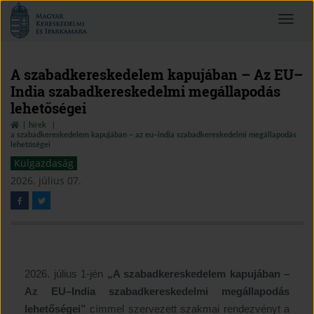
Magyar
Toggle
Kereskedelmi
navigat
és
Iparkamara
A szabadkereskedelem kapujában – Az EU–
India szabadkereskedelmi megállapodás
lehetőségei
hírek
a szabadkereskedelem kapujában – az eu–india szabadkereskedelmi megállapodás
lehetőségei
Külgazdaság
2026. július 07.
2026. július 1-jén
„A szabadkereskedelem kapujában –
Az EU–India szabadkereskedelmi megállapodás
lehetőségei”
címmel szervezett szakmai rendezvényt a