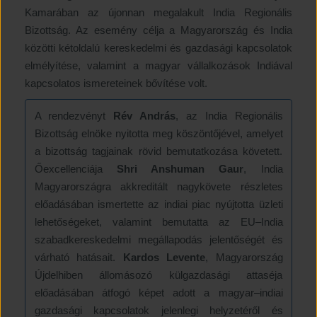
Kamarában az újonnan megalakult India Regionális
Bizottság. Az esemény célja a Magyarország és India
közötti kétoldalú kereskedelmi és gazdasági kapcsolatok
elmélyítése, valamint a magyar vállalkozások Indiával
kapcsolatos ismereteinek bővítése volt.
A rendezvényt
Rév András
, az India Regionális
Bizottság elnöke nyitotta meg köszöntőjével, amelyet
a bizottság tagjainak rövid bemutatkozása követett.
Őexcellenciája
Shri Anshuman Gaur
, India
Magyarországra akkreditált nagykövete részletes
előadásában ismertette az indiai piac nyújtotta üzleti
lehetőségeket, valamint bemutatta az EU–India
szabadkereskedelmi megállapodás jelentőségét és
várható hatásait.
Kardos Levente
, Magyarország
Újdelhiben állomásozó külgazdasági attaséja
előadásában átfogó képet adott a magyar–indiai
gazdasági kapcsolatok jelenlegi helyzetéről és