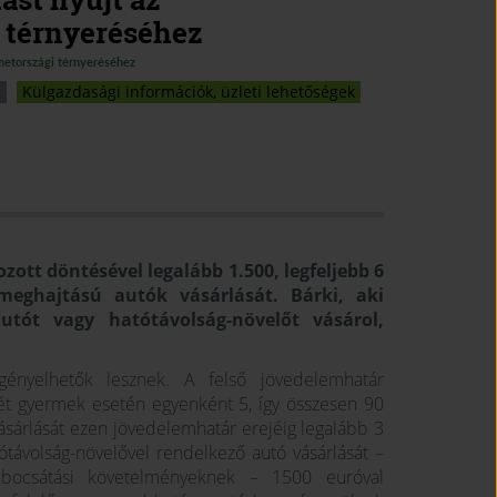
i térnyeréséhez
metországi térnyeréséhez
g
Külgazdasági információk, üzleti lehetőségek
ott döntésével legalább 1.500, legfeljebb 6
 meghajtású autók vásárlását.
Bárki, aki
utót vagy hatótávolság-növelőt vásárol,
gényelhetők lesznek. A felső jövedelemhatár
két gyermek esetén egyenként 5, így összesen 90
sárlását ezen jövedelemhatár erejéig legalább 3
ótávolság-növelővel rendelkező autó vásárlását –
kibocsátási követelményeknek – 1500 euróval