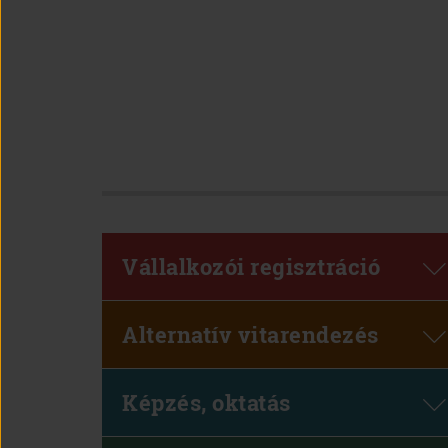
Vállalkozói regisztráció
Alternatív vitarendezés
Képzés, oktatás