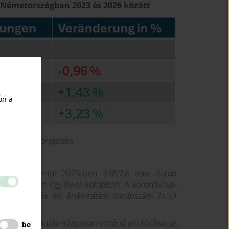
 Németországban 2023 és 2026 között
ön a
026: CAM-előrejelzés
t adatai szerint 2025-ben 2.857,6 ezer darab
 többet, mint egy évvel korábban. A koronavírus-
a kép: a múlt évi értékesítési darabszám 749,7
i gyártású autók irányában történő eltolódása: az
be