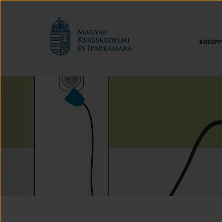
Magyar
Kereskedelmi
és
KÖZÉPP
Iparkamara