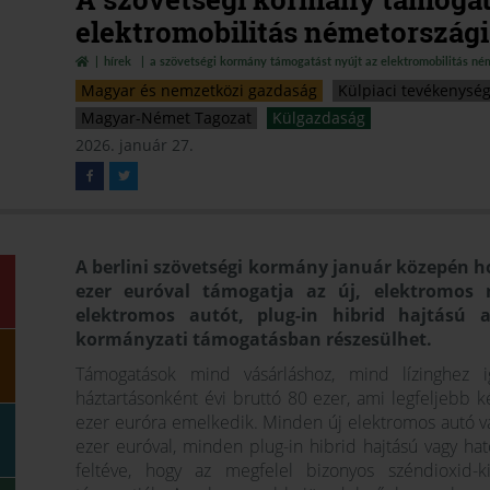
elektromobilitás németország
hírek
a szövetségi kormány támogatást nyújt az elektromobilitás né
Magyar és nemzetközi gazdaság
Külpiaci tevékenysé
Magyar-Német Tagozat
Külgazdaság
2026. január 27.
A berlini szövetségi kormány január közepén hoz
ezer euróval támogatja az új, elektromos
elektromos autót, plug-in hibrid hajtású a
kormányzati támogatásban részesülhet.
Támogatások mind vásárláshoz, mind lízinghez i
háztartásonként évi bruttó 80 ezer, ami legfeljebb 
ezer euróra emelkedik. Minden új elektromos autó vá
ezer euróval, minden plug-in hibrid hajtású vagy hat
feltéve, hogy az megfelel bizonyos széndioxid-