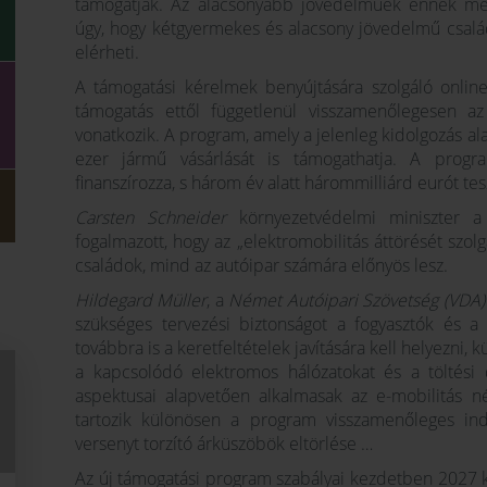
támogatják. Az alacsonyabb jövedelműek ennek me
úgy, hogy kétgyermekes és alacsony jövedelmű csalá
elérheti.
A támogatási kérelmek benyújtására szolgáló onlin
támogatás ettől függetlenül visszamenőlegesen a
vonatkozik. A program, amely a jelenleg kidolgozás al
ezer jármű vásárlását is támogathatja. A program
finanszírozza, s három év alatt hárommilliárd eurót tesz
Carsten Schneider
környezetvédelmi miniszter a
fogalmazott, hogy az „elektromobilitás áttörését szo
családok, mind az autóipar számára előnyös lesz.
Hildegard Müller
, a
Német Autóipari Szövetség (VDA)
szükséges tervezési biztonságot a fogyasztók és 
továbbra is a keretfeltételek javítására kell helyezni, 
a kapcsolódó elektromos hálózatokat és a töltési 
aspektusai alapvetően alkalmasak az e-mobilitás n
tartozik különösen a program visszamenőleges indí
versenyt torzító árküszöbök eltörlése …
Az új támogatási program szabályai kezdetben 2027 k