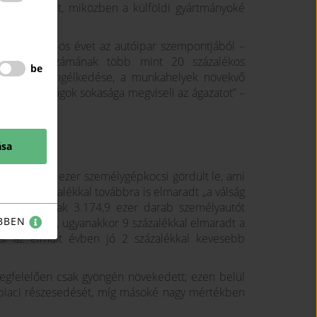
a 2024. évit, miközben a külföldi gyártmányoké
te a 2025-ös évet az autóipar szempontjából –
utók darabszámának több mint 20 százalékos
be
azdaság gyöngélkedése, a munkahelyek növekvő
azdasági válságok sokasága megviseli az ágazatot” –
ása
król 4.151,8 ezer személygépkocsi gördült le, ami
 de 11 százalékkal továbbra is elmaradt „a válság
zági autógyárak 3.174,9 ezer darab személyautót
BBEN
l korábbival, ugyanakkor 9 százalékkal elmaradt a
atai az elmúlt évben jó 2 százalékkal kevesebb
gfelelően csak gyöngén növekedett; ezen belül
 piaci részesedését, míg másoké nagy mértékben