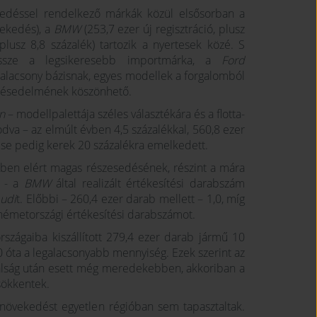
sedéssel rendelkező márkák közül elsősorban a
vekedés), a
BMW
(253,7 ezer új regisztráció, plusz
 plusz 8,8 százalék) tartozik a nyertesek közé. S
messze a legsikeresebb importmárka, a
Ford
 alacsony bázisnak, egyes modellek a forgalomból
a késedelmének köszönhető.
n
– modellpalettája széles választékára és a flotta-
odva – az elmúlt évben 4,5 százalékkal, 560,8 ezer
dése pedig kerek 20 százalékra emelkedett.
ben elért magas részesedésének, részint a mára
t - a
BMW
által realizált értékesítési darabszám
udi
t. Előbbi – 260,4 ezer darab mellett – 1,0, míg
 németországi értékesítési darabszámot.
rszágaiba kiszállított 279,4 ezer darab jármű 10
0 óta a legalacsonyabb mennyiség. Ezek szerint az
lság után esett még meredekebben, akkoriban a
csökkentek.
 növekedést egyetlen régióban sem tapasztaltak.