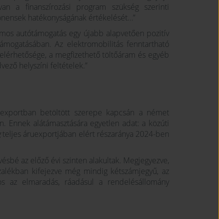
van a finanszírozási program szükség szerinti
ponensek hatékonyságának értékelését…”
omos autótámogatás egy újabb alapvetően pozitív
ámogatásában. Az elektromobilitás fenntartható
ó elérhetősége, a megfizethető töltőáram és egyéb
vező helyszíni feltételek.”
 exportban betöltött szerepe kapcsán a német
. Ennek alátámasztására egyetlen adat: a közúti
g
teljes áruexportjában elért részaránya 2024-ben
vésbé az előző évi szinten alakultak. Megjegyezve,
ázalékban kifejezve még mindig kétszámjegyű, az
s az elmaradás, ráadásul a rendelésállomány