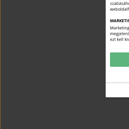
szabásáho
weboldal
MARKETI
Marketing
megjelení
ezt kell k