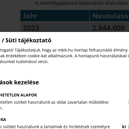
A személygépkocsi-kibocsátás alakulása
 / Süti tájékoztató
togató! Tájékoztatjuk, hogy az mkik.hu honlap felhasználói élmény
ak érdekében cookie-kat alkalmazunk. A honlapunk használatával 
tásunkat tudomásul veszi.
Forrás: KBA - Flensburg, CAM – Bergisch Gladbach, 2
tások kezelése
HETETLEN ALAPOK
A
VDA
január első hetében nyilvánosságra hozot
tetlen sütiket használunk az oldal zavartalan működése
személygépkocsit hoztak forgalomba, 1,4 százalékkal
n.
járvány előttivel összehasonlítva azonban gyászos 
ezerrel, azaz 21 százalékkal kevesebb a 2019. évinél.
IKA
2025-ben ugyanakkor folytatódott a keresletnek a haza
kai sütiket használunk a tartalmak és hirdetések személyre
ki