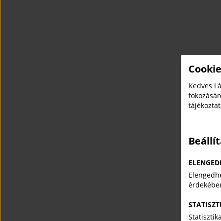
Cookie
Kedves Lá
fokozásán
tájékozta
Beállí
ELENGED
Elengedhe
érdekébe
STATISZT
Statiszti