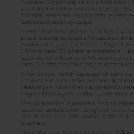
Európá
ban (
Németország
nélkül) a kiszállítások 1
százalékkal, kerek 30 ezerre csökkentek, csupán 86,2 e
elsőszámú értékesítési régiója tartotta az előző 
csökkentették az elért nyereséget.
A vesztesek körében figyelemre méltó, hogy a
Stellan
ezres értékesítési darabszáma 7,9 százalékkal elmara
Kia
(60,4 ezer darab) értékesítése 12, a
Peugeot
-é (57
(48,9 ezer darab) 7,9 százalékkal mérséklődött. Kül
százalékos volt a visszaesés a
Mitsubishi
esetében, 
darab, 17,7 százalékos csökkenés) is az ágazat múlt év
A már befutott márkák veszteségeinek egyik oka
versenynyomás. E tekintetben különösen figyelemr
darabszám, ami – az előző évi alacsony bázishoz képe
A legerősebb kínai gyártó továbbra is az
MG Motor
, 2
Ezzel párhuzamosan folytatódott a
Tesla
mélyrepülés
százalékos csökkenést jelent az egy évvel korábbih
csak az
Elon Musk
iránti politikai fenntartások
köszönhető.
Stefan Bratzel
, a
Bergisch Gladbach
ban működ