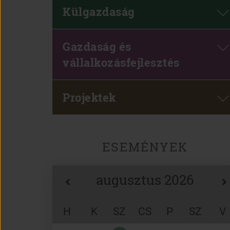
Külgazdaság
Gazdaság és
vállalkozásfejlesztés
Projektek
ESEMÉNYEK
augusztus 2026
H
K
SZ
CS
P
SZ
V
Naptár