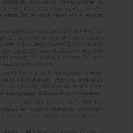
3 százalékkal, 66,3 ezerre,
Németország
ban 16
zres kiszállítással csak
Észak-Amerika
, a
Porsche
évi szintet, bár az ottani magas vámok nagyban
tis-csoport
hoz tartozó
Opel
2025-ben elért 136,2
dt az előző évitől. Az importált márkák között a
,6 ezer) 14,6, a
Fiat
é (54,2 ezer) 5,8, míg a
Citroën
é
önösen súlyos, 20,4 ezres darabszám mellett 29,0
míg a sportautók sorában a
Porsche
(29,7 ezer
i vesztesei közé sorolandó.
 valószínűleg a
Kíná
ból érkező egyre nagyobb
e méltó a
BYD
által elért 23,3 ezres értékesítési
st – több mint 700 százalékos növekedést jelent.
6,5 ezer egységgel, 26,2 százalékos növekedéssel.
e: a 2025-ben elért 19,4 ezres kibocsátás 48,4
oz képest. Ami szakértői vélemények szerint nem
nak, hanem a versenytársak felzárkózásának is
ő
Autóipari Menedzsment Központ (Center of