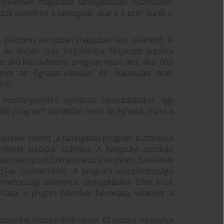
gfelelően magasabb támogatásban részesülnek
dok esetében a támogatás akár a 6 ezer eurót is
e platform várhatóan májusban lesz elérhető. A
z év elején már forgalomba helyezett autókra
att álló klímavédelmi program része lesz, akár 800
ot az Éghajlat-változási és Átalakulási Alap
 ki.
 kormánydöntés nyilvános bemutatásakor úgy
lgáló program” várhatóan mind az éghajlat, mind a
elnöke szerint „a támogatási program biztosítja a
a német autóipar számára. A hangsúlyt azonban
különösen a töltőinfrastruktúra területén, beleértve
díjak csökkentését. A program kulcsfontosságú
émetországi sikerének támogatására. Ezek közé
tása, a plug-in hibridek bevonása, valamint a
özepéig lesznek érvényben. Ez viszont megnyitja