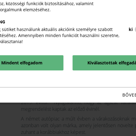
1.994,4 ezres darabszám 4 százalékkal meghaladta 
z, közösségi funkciók biztosításához, valamint
forgalmunk elemzéséhez.
863,2 ezerre, azaz 3 százalékkal elmaradt attól.
Az
Ernst&Young
összességében „gyenge évnek” nevez
NG
utalva az újonnan forgalomba hozott személya
 sütiket használunk aktuális akcióink személyre szabott
ki
elmaradására a 2019. évi rekordhoz képest. „A g
téséhez. Amennyiben minden funkciót használni szeretne,
bizonytalansága, valamint a politikai, társadalmi és g
iválasztania!
fogalmazott
Constantin Gall
, az
EY
szakértője.
Mindent elfogadom
Kiválasztottak elfogad
Az autópiac nyertesei és vesztesei
2025-ben
Németország
ban a belföldi szerelőszalago
2 százalékkal meghaladta ugyan az egy évvel korábbit,
előtti” azaz 2019. évi teljesítménytől. A németors
BŐVE
külföldön értékesítettek, ami megegyezik az egy évve
2019. évitől. Nyugtalanító, hogy az ágazat vállal
megrendelést kaptak az előző évinél.
A német autópiac a múlt évben a várakozásoknak me
azonban volt olyan márka, amely jelentősen növelte
zuhant a korábbiakhoz képest.