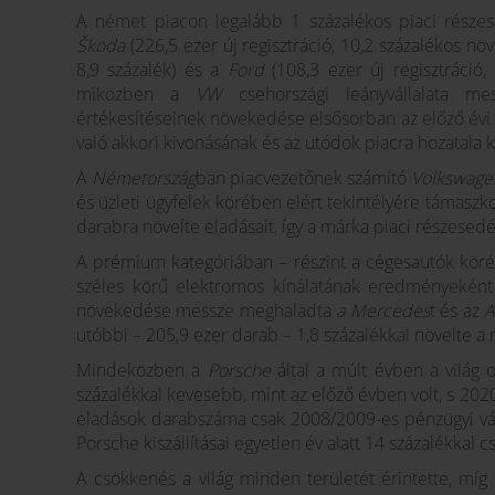
A német piacon legalább 1 százalékos piaci része
Škoda
(226,5 ezer új regisztráció, 10,2 százalékos nö
8,9 százalék) és a
Ford
(108,3 ezer új regisztráció,
miközben a
VW
csehországi leányvállalata 
értékesítéseinek növekedése elsősorban az előző évi
való akkori kivonásának és az utódok piacra hozatal
A
Németország
ban piacvezetőnek számító
Volkswage
és üzleti ügyfelek körében elért tekintélyére támaszk
darabra növelte eladásait, így a márka piaci részese
A prémium kategóriában – részint a cégesautók köré
széles körű elektromos kínálatának eredményekén
növekedése messze meghaladta
a Mercedes
t és az
A
utóbbi – 205,9 ezer darab – 1,8 százalékkal növelte a
Mindeközben a
Porsche
által a múlt évben a világ o
százalékkal kevesebb, mint az előző évben volt, s 202
eladások darabszáma csak 2008/2009-es pénzügyi vá
Porsche kiszállításai egyetlen év alatt 14 százalékkal 
A csökkenés a világ minden területét érintette, míg