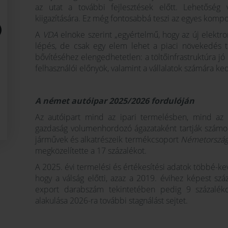
az utat a további fejlesztések előtt. Lehetőség 
kiigazítására. Ez még fontosabbá teszi az egyes kom
A
VDA
elnöke szerint „egyértelmű, hogy az új elektr
lépés, de csak egy elem lehet a piaci növekedés t
bővítéséhez elengedhetetlen: a töltőinfrastruktúra j
felhasználói előnyök, valamint a vállalatok számára ked
A német autóipar 2025/2026 fordulóján
Az autóipart mind az ipari termelésben, mind az
gazdaság volumenhordozó ágazataként tartják számon
járművek és alkatrészeik termékcsoport
Németorszá
megközelítette a 17 százalékot.
A 2025. évi termelési és értékesítési adatok többé-ke
hogy a válság előtti, azaz a 2019. évihez képest sz
export darabszám tekintetében pedig 9 százaléko
alakulása 2026-ra további stagnálást sejtet.