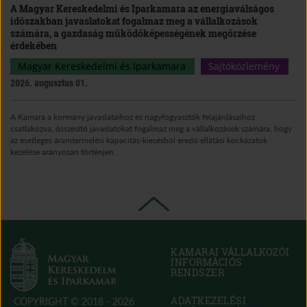
A Magyar Kereskedelmi és Iparkamara az energiaválságos
időszakban javaslatokat fogalmaz meg a vállalkozások
számára, a gazdaság működőképességének megőrzése
érdekében
Magyar Kereskedelmi és Iparkamara
Sajtóközlemény
2026. augusztus 01.
A Kamara a kormány javaslataihoz és nagyfogyasztók felajánlásaihoz
csatlakozva, összesítő javaslatokat fogalmaz meg a vállalkozások számára, hogy
az esetleges áramtermelési kapacitás-kiesésből eredő ellátási kockázatok
kezelése arányosan történjen.
KAMARAI VÁLLALKOZÓI
INFORMÁCIÓS
RENDSZER
(OPEN
IN
NEW
ADATKEZELÉSI
COPYRIGHT © 2018 - 2026