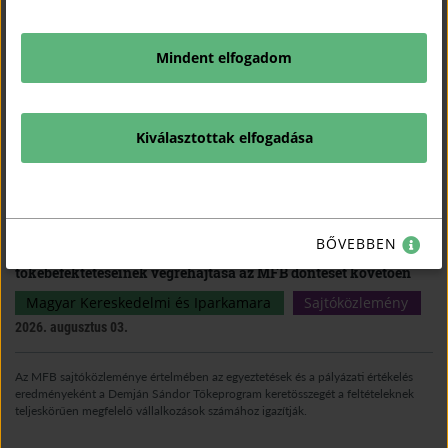
Mindent elfogadom
Kiválasztottak elfogadása
KAPCSOLÓDÓ TARTALMAK
TUDJON MEG TÖBBET.
BŐVEBBEN
Megkezdődhet a Demján Sándor Tőkeprogram
tőkebefektetéseinek végrehajtása az MFB döntését követően
Magyar Kereskedelmi és Iparkamara
Sajtóközlemény
2026. augusztus 03.
Az MFB sajtóközleménye értelmében az egyeztetések és a pályázati értékelés
eredményeként a Demján Sándor Tőkeprogram keretösszegét a feltételeknek
teljeskörűen megfelelő vállalkozások számához igazítják.