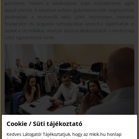
jelentenek, hanem a vállalkozások stabil működésének egyik
alapját jelentik. A képzések erősen gyakorlatorientált megközelítést
alkalmaztak: a résztvevők valós üzleti helyzeteken, interaktív
feladatokon és tárgyalási szimulációkon keresztül sajátíthatták el
azokat a technikákat, amelyek azonnal alkalmazhatók a mindennapi
üzleti egyeztetések során.
Cookie / Süti tájékoztató
Kedves Látogató! Tájékoztatjuk, hogy az mkik.hu honlap
A program iránt az ország minden részén sokan érdeklődtek. Az