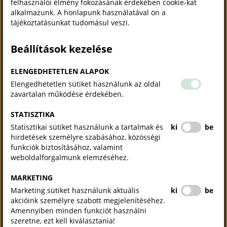
felhasználói élmény fokozásának érdekében cookie-kat
általános tárgyalási stratégiák, az ártárgyalási technikák, a
alkalmazunk. A honlapunk használatával ön a
meggyőzés és a hatásgyakorlás módszerei voltak a főbb
tájékoztatásunkat tudomásul veszi.
témakörök. Különösen nagy sikert arattak a gyakorlati példákra
épülő feladatok, a gyors kapcsolatépítési, azaz networking
Beállítások kezelése
gyakorlatok, valamint azok a módszerek, amelyek a hatékonyabb
üzleti kommunikációt és a partnerkapcsolatok erősítését
ELENGEDHETETLEN ALAPOK
támogatják.
Elengedhetetlen sütiket használunk az oldal
A résztvevők aktívan kapcsolódtak be a munkába, nyíltan
zavartalan működése érdekében.
megosztották saját tapasztalataikat, a résztvevők hosszú távon is
jól hasznosítható tudást kaptak a vállalkozásaik működéséhez. A
STATISZTIKA
szinte minden vármegyébe eljutó képzéssorozat tovább erősíti a
Statisztikai sütiket használunk a tartalmak és
ki
be
helyi és regionális vállalkozói közösségeket is.
hirdetések személyre szabásához, közösségi
funkciók biztosításához, valamint
weboldalforgalmunk elemzéséhez.
MARKETING
Marketing sütiket használunk aktuális
ki
be
akcióink személyre szabott megjelenítéséhez.
Amennyiben minden funkciót használni
szeretne, ezt kell kiválasztania!