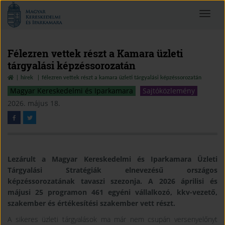
Magyar
Toggle
Kereskedelmi
navigat
és
Iparkamara
Félezren vettek részt a Kamara üzleti
tárgyalási képzéssorozatán
hírek
félezren vettek részt a kamara üzleti tárgyalási képzéssorozatán
Magyar Kereskedelmi és Iparkamara
Sajtóközlemény
2026. május 18.
Lezárult a Magyar Kereskedelmi és Iparkamara Üzleti
Tárgyalási Stratégiák elnevezésű országos
képzéssorozatának tavaszi szezonja. A 2026 áprilisi és
májusi 25 programon 461 egyéni vállalkozó, kkv-vezető,
szakember és értékesítési szakember vett részt.
A sikeres üzleti tárgyalások ma már nem csupán versenyelőnyt