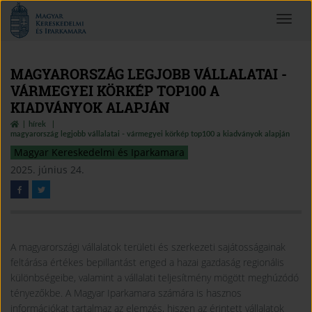
Magyar
Toggle
Kereskedelmi
navigat
és
Iparkamara
MAGYARORSZÁG LEGJOBB VÁLLALATAI -
VÁRMEGYEI KÖRKÉP TOP100 A
KIADVÁNYOK ALAPJÁN
hírek
magyarország legjobb vállalatai - vármegyei körkép top100 a kiadványok alapján
Magyar Kereskedelmi és Iparkamara
2025. június 24.
A magyarországi vállalatok területi és szerkezeti sajátosságainak
feltárása értékes bepillantást enged a hazai gazdaság regionális
különbségeibe, valamint a vállalati teljesítmény mögött meghúzódó
tényezőkbe. A Magyar Iparkamara számára is hasznos
információkat tartalmaz az elemzés, hiszen az érintett vállalatok