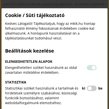
jelentős hatással vannak a gazdaság egészére. Az adatok segítenek
fel térképezni az iparági trendeket és azonosítani a verseny
Cookie / Süti tájékoztató
képességet befolyásoló tényezőket, illetve ezen cégek
működésének megértése hozzájárulhat a hatékony
Kedves Látogató! Tájékoztatjuk, hogy az mkik.hu honlap
gazdaságpolitikai döntésekhez és támogatási rendszerek ki
felhasználói élmény fokozásának érdekében cookie-kat
alakításához. Emellett a termelékenység szempontjából is
alkalmazunk. A honlapunk használatával ön a
kulcsfontosságúak, hiszen ezek a vállalatok gyakran élen járnak az
tájékoztatásunkat tudomásul veszi.
innovációban és a technológiai fejlesztésekben. Az alábbi elemzés
a területi kamarák TOP100 válla lati listáin szereplő vállalatok
Beállítások kezelése
adatbázisa alapján mutatjuk be a hazai gazdaság vármegyék közötti
különbségeit.
ELENGEDHETETLEN ALAPOK
Elengedhetetlen sütiket használunk az oldal
MAGYARORSZÁG LEGJOBB VÁLLALATAI VÁRMEGYEI
zavartalan működése érdekében.
KÖRKÉP A TOP100 KIADVÁNYOK ALAPJÁN
2025-06-24
PDF
STATISZTIKA
Statisztikai sütiket használunk a tartalmak és
ki
be
KAPCSOLÓDÓ TARTALMAK
hirdetések személyre szabásához, közösségi
funkciók biztosításához, valamint
TUDJON MEG TÖBBET.
weboldalforgalmunk elemzéséhez.