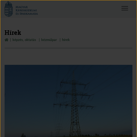
Magyar
Toggle
Kereskedelmi
navigat
és
Iparkamara
Hírek
képzés, oktatás
kézműipar
hírek