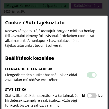
Magyar Kereskedelmi és Iparkamara
Sajtóközlemény
2026. július 29.
Cookie / Süti tájékoztató
A Kamara fogyasztóvédelmi jogi tanácsadással segít a kis- és
középvállalkozásoknak megelőzni a költséges jogsértéseket és ez hozzájárul
Kedves Látogató! Tájékoztatjuk, hogy az mkik.hu honlap
ahhoz, hogy a cégek hatékonyan feleljenek meg a gyorsan változó
felhasználói élmény fokozásának érdekében cookie-kat
fogyasztóvédelmi előírásoknak.
alkalmazunk. A honlapunk használatával ön a
tájékoztatásunkat tudomásul veszi.
„Az iskolapadtól az első munkahelyig": tehetséggondozó
programot indít a Magyar Kereskedelmi és Iparkamara
Beállítások kezelése
Magyar Kereskedelmi és Iparkamara
Sajtóközlemény
2026. július 28.
ELENGEDHETETLEN ALAPOK
Elengedhetetlen sütiket használunk az oldal
A Kamara új társadalmi felelősségvállalási programja, „Az iskolapadtól az első
zavartalan működése érdekében.
munkahelyig" tehetséges, de hátrányos helyzetű fiatalokat kísér végig pályájuk
legérzékenyebb szakaszán.
STATISZTIKA
Statisztikai sütiket használunk a tartalmak és
ki
be
Megalakult az MKIK Szubszaharai Afrika Bizottsága
hirdetések személyre szabásához, közösségi
funkciók biztosításához, valamint
Külgazdaság
2026. július 27.