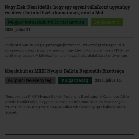
Nagy Elek: Nem ideális, hogy egy egyéni vállalkozó ugyanúgy
évi ötezer forintot fizet a kamarának, mint a Mol
Magyar Kereskedelmi és Iparkamara
Sajtószemle
2026. július 21.
Fordulatra van szükség a gazdaságfejlesztésben, szakértői gazdaságpolitikai
kormányzás volna célszerű – mondta Nagy Elek, a Kamara elnöke a HVG-nek
adott interjújában. A kötelező kamarai hozzájárulás átalakítása terítéken van.
Megalakult az MKIK Nyugat-Balkán Regionális Bizottsága
Külpiaci tevékenység
Külgazdaság
2026. július 16.
Megalakult az MKIK Nyugat-Balkán Regionális Bizottsága. A Galambos Attila
vezette testület célja, hogy naprakész piaci információkkal és összehangolt
szakmai munkával segítse a magyar vállalatok sikeres nyugat-balkáni piacra
lépését.