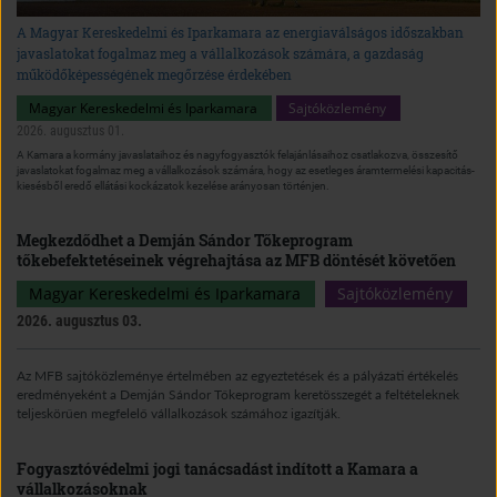
A Magyar Kereskedelmi és Iparkamara az energiaválságos időszakban
javaslatokat fogalmaz meg a vállalkozások számára, a gazdaság
működőképességének megőrzése érdekében
Magyar Kereskedelmi és Iparkamara
Sajtóközlemény
2026. augusztus 01.
A Kamara a kormány javaslataihoz és nagyfogyasztók felajánlásaihoz csatlakozva, összesítő
javaslatokat fogalmaz meg a vállalkozások számára, hogy az esetleges áramtermelési kapacitás-
kiesésből eredő ellátási kockázatok kezelése arányosan történjen.
Megkezdődhet a Demján Sándor Tőkeprogram
tőkebefektetéseinek végrehajtása az MFB döntését követően
Magyar Kereskedelmi és Iparkamara
Sajtóközlemény
2026. augusztus 03.
Az MFB sajtóközleménye értelmében az egyeztetések és a pályázati értékelés
eredményeként a Demján Sándor Tőkeprogram keretösszegét a feltételeknek
teljeskörűen megfelelő vállalkozások számához igazítják.
Fogyasztóvédelmi jogi tanácsadást indított a Kamara a
vállalkozásoknak