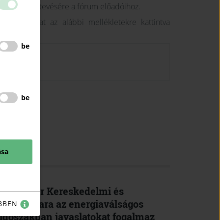
kérdések feltevésére a fórum előadóihoz.
ezentációkat az alábbi mellékletekre kattintva
be
be
K
ása
A Magyar Kereskedelmi és
Iparkamara az energiaválságos
BBEN
időszakban javaslatokat fogalmaz