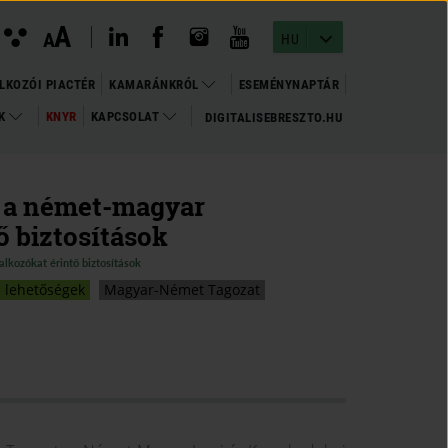
instagram megnyitása
(open in new window)
youtube megnyitása
(open in new window)
linkedin megnyitása
(open in new window)
facebook megnyitása
(open in new window)
Kontraszt
A
Betűméret
A
nézet
HU
változtatása
LKOZÓI PIACTÉR
KAMARÁNKRÓL
ESEMÉNYNAPTÁR
OK
KNYR
KAPCSOLAT
DIGITALISEBRESZTO.HU
(OPEN
(OPEN IN NEW WINDOW)
IN
NEW
WINDOW)
k a német-magyar
ő biztosítások
alkozókat érintő biztosítások
i lehetőségek
Magyar-Német Tagozat