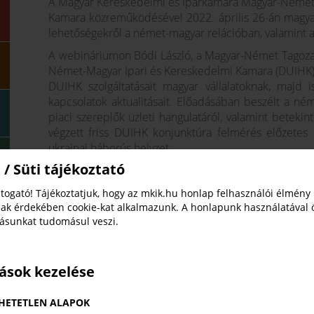
A Magyar Kereskedelmi és Iparkamara Magyar-Német 
Kamara közreműködésével 2022. április 26-án magyar
lehetőségekről a német-magyar relációban, valamint a v
A webináriumon Bódi László, a Magyar-Német Tagoza
Német-Magyar Ipari és Kereskedelmi Kamara (DUIHK) 
DUIHK szolgáltatásait magyar vállalatoknak, majd 
kapcsolatok aktualitásait. Előadásában beszélt a né
piaci szereplők üzleti hangulatáról, valamint beteki
végzett friss DUIHK konjunktúra felmérés előzetes
ukrajnai háborús helyzet.
 / Süti tájékoztató
Ezt követően a Magyar Biztosítók Szövetségétől Dr. 
elnöke tartott tájékoztatót a hazai vállalkozásokat ér
togató! Tájékoztatjuk, hogy az mkik.hu honlap felhasználói élmény
különböző káresetekről és a felelősségbiztosításokról.
ak érdekében cookie-kat alkalmazunk. A honlapunk használatával 
tásunkat tudomásul veszi.
Végezetül Dr. Tordai Péter a Nógrád Megyei Keres
Német Tagozatának elnökségi tagja, a Perspectivus K
németországi tapasztalatait a munkavállalói felelőss
tások kezelése
kis- és középvállalkozásoknak. Felhívta a figyelmüket,
objektív felelősségre vonatkozó biztosítás megkötésé
költségek hatására tönkre is mehet egy vállalkozás.
HETETLEN ALAPOK