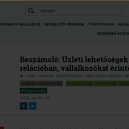
KERESÉS
ONTBAN A VÁLLALKOZÓ
BESZÁLLÍTÓI PROGRAM
TŐKEPROGRAM
VÁLLA
KÖZÉRDEKŰ ADAT
Beszámoló: Üzleti lehetősége
relációban, vállalkozókat érint
hírek
beszámoló: üzleti lehetőségek a német-magyar relációban, váll
Külpiaci tevékenység
Külgazdasági információk, üzlet
Külgazdaság
2022. április 28.