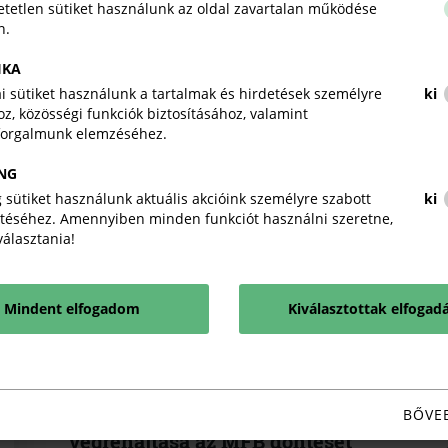
tetlen sütiket használunk az oldal zavartalan működése
Az előadások után a résztvevőknek lehetőségük nyílt 
n.
Az előadók által eddig rendelkezésre bocsátott pr
letölthetik.
IKA
kai sütiket használunk a tartalmak és hirdetések személyre
ki
z, közösségi funkciók biztosításához, valamint
Munkáltatói felelősség
forgalmunk elemzéséhez.
2022-04-28
PDF
NG
 sütiket használunk aktuális akcióink személyre szabott
ki
téséhez. Amennyiben minden funkciót használni szeretne,
iválasztania!
KAPCSOLÓDÓ TARTALMA
TUDJON MEG TÖBBET.
Mindent elfogadom
Kiválasztottak elfogad
Megkezdődhet a Demján Sándor
Tőkeprogram tőkebefektetéseinek
BŐVE
végrehajtása az MFB döntését