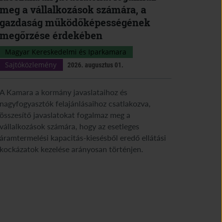
meg a vállalkozások számára, a
gazdaság működőképességének
megőrzése érdekében
Magyar Kereskedelmi és Iparkamara
Sajtóközlemény
2026. augusztus 01.
A Kamara a kormány javaslataihoz és
nagyfogyasztók felajánlásaihoz csatlakozva,
összesítő javaslatokat fogalmaz meg a
vállalkozások számára, hogy az esetleges
áramtermelési kapacitás-kiesésből eredő ellátási
kockázatok kezelése arányosan történjen.