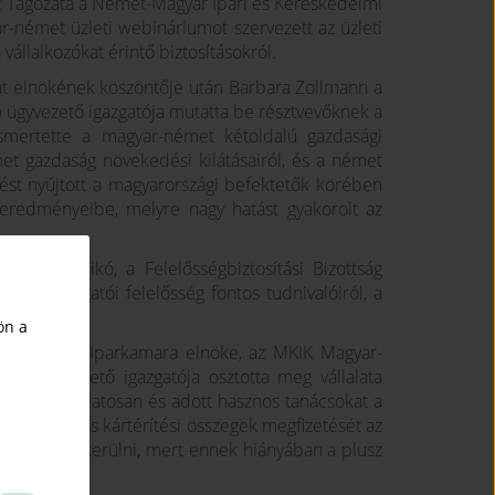
Tagozata a Német-Magyar Ipari és Kereskedelmi
-német üzleti webináriumot szervezett az
üzleti
állalkozókat érintő biztosításokról.
t elnökének köszöntője után Barbara Zollmann a
ügyvezető igazgatója mutatta be résztvevőknek a
ismertette a magyar-német kétoldalú gazdasági
met gazdaság növekedési kilátásairól, és a német
ntést nyújtott a magyarországi befektetők körében
 eredményeibe, melyre nagy hatást gyakorolt az
Farkas Ildikó, a Felelősségbiztosítási Bizottság
intő munkáltatói felelősség fontos tudnivalóiról, a
ön a
kedelmi és Iparkamara elnöke, az MKIK Magyar-
ft. ügyvezető igazgatója osztotta meg vállalata
éggel kapcsolatosan és adott hasznos tanácsokat a
 hogy a magas kártérítési összegek megfizetését az
vel lehet elkerülni, mert ennek hiányában a plusz