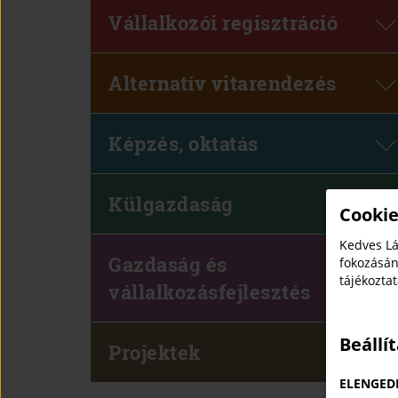
Vállalkozói regisztráció
Alternatív vitarendezés
Képzés, oktatás
Külgazdaság
Cookie
Kedves Lá
Gazdaság és
fokozásán
tájékozta
vállalkozásfejlesztés
Beállí
Projektek
ELENGED