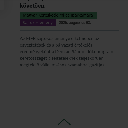
követően
Magyar Kereskedelmi és Iparkamara
Sajtóközlemény
2026. augusztus 03.
Az MFB sajtóközleménye értelmében az
egyeztetések és a pályázati értékelés
eredményeként a Demján Sándor Tőkeprogram
keretösszegét a feltételeknek teljeskörűen
megfelelő vállalkozások számához igazítják.