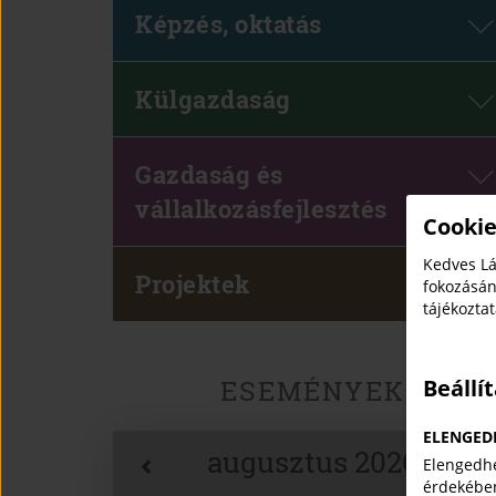
Képzés, oktatás
Külgazdaság
Gazdaság és
vállalkozásfejlesztés
Cookie
Kedves Lá
Projektek
fokozásán
tájékozta
Beállí
ESEMÉNYEK
ELENGED
augusztus 2026
Elengedhe
érdekébe