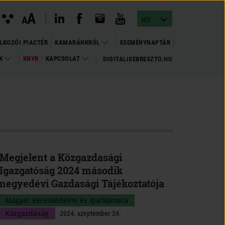
instagram megnyitása
(open in new window)
youtube megnyitása
(open in new window)
linkedin megnyitása
(open in new window)
facebook megnyitása
(open in new window)
Kontraszt
A
Betűméret
A
nézet
HU
változtatása
LKOZÓI PIACTÉR
KAMARÁNKRÓL
ESEMÉNYNAPTÁR
OK
KNYR
KAPCSOLAT
DIGITALISEBRESZTO.HU
(OPEN
(OPEN IN NEW WINDOW)
IN
NEW
WINDOW)
Megjelent a Közgazdasági
Igazgatóság 2024 második
negyedévi Gazdasági Tájékoztatója
Magyar Kereskedelmi és Iparkamara
Közgazdaság
2024. szeptember 24.