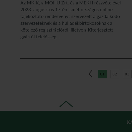
Az MKIK, a MOHU Zrt. és a MEKH részvételével
2023. augusztus 17-én ismét országos online
tájékoztató rendezvényt szervezett a gazdálkodó
szervezeteknek és a hulladékbirtokosoknak a
kötelező regisztrációról, illetve a Kiterjesztett
gyártói felelősség...
01
02
03
K