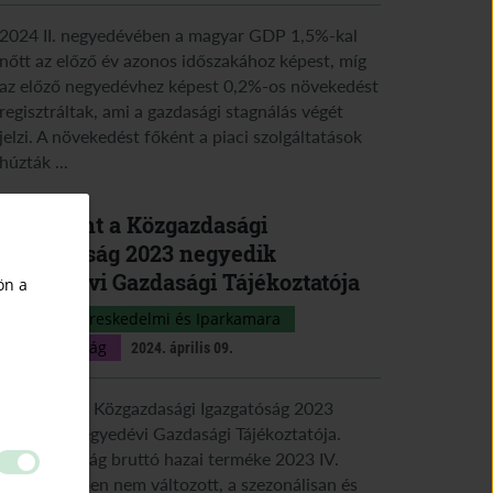
2024 II. negyedévében a magyar GDP 1,5%-kal
nőtt az előző év azonos időszakához képest, míg
az előző negyedévhez képest 0,2%-os növekedést
regisztráltak, ami a gazdasági stagnálás végét
jelzi. A növekedést főként a piaci szolgáltatások
húzták ...
Megjelent a Közgazdasági
Igazgatóság 2023 negyedik
negyedévi Gazdasági Tájékoztatója
ön a
Magyar Kereskedelmi és Iparkamara
Közgazdaság
2024. április 09.
Megjelent a Közgazdasági Igazgatóság 2023
negyedik negyedévi Gazdasági Tájékoztatója.
Magyarország bruttó hazai terméke 2023 IV.
negyedévében nem változott, a szezonálisan és