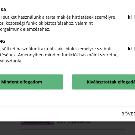
IKA
kai sütiket használunk a tartalmak és hirdetések személyre
ki
z, közösségi funkciók biztosításához, valamint
Gazdasági Tájékoztató harmadik
forgalmunk elemzéséhez.
negyedév - 2023
NG
Magyar Kereskedelmi és Iparkamara
 sütiket használunk aktuális akcióink személyre szabott
ki
Közgazdaság
téséhez. Amennyiben minden funkciót használni szeretne,
2023. november 30.
iválasztania!
Elkészült az MKIK Közgazdasági Igazgatóságának
2023/III. negyedéves Gazdasági Tájékoztatója.
Mindent elfogadom
Kiválasztottak elfogad
Országos online tájékoztató
rendezvény
Magyar Kereskedelmi és Iparkamara
BŐVE
Közgazdaság
2023. augusztus 22.