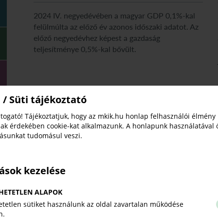
2024 IV. negyedévében a magyar GDP 0,1%-kal
felülmúlta az előző év azonos időszaki adatot. Az
előző negyedévhez képest a gazdaság
teljesítménye 0,5%-kal bővült.
 / Süti tájékoztató
Megjelent a Közgazdasági
Igazgatóság 2024 első negyedévi
togató! Tájékoztatjuk, hogy az mkik.hu honlap felhasználói élmény
Gazdasági Tájékoztatója
ak érdekében cookie-kat alkalmazunk. A honlapunk használatával 
tásunkat tudomásul veszi.
Magyar Kereskedelmi és Iparkamara
Közgazdaság
2024. június 27.
tások kezelése
2024 első negyedévében a magyar gazdaság
növekedése dinamizálódott. A hazai gazdaság
HETETLEN ALAPOK
éves alapon 1,1%-kal, míg negyedéves alapon
tetlen sütiket használunk az oldal zavartalan működése
n.
0,8%-kal bővült.