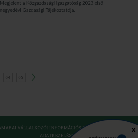
Megjelent a Közgazdasági Igazgatóság 2023 első
negyedévi Gazdasági Tájékoztatója.
04
05
(OPEN
AMARAI VÁLLALKOZÓI INFORMÁCIÓS RENDSZER
Sz
X
IN
ADATKEZELÉSI TÁJÉKOZTATÓ
NEW