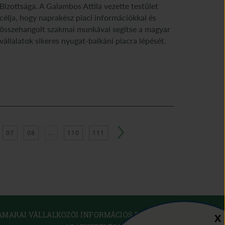
Bizottsága. A Galambos Attila vezette testület
célja, hogy naprakész piaci információkkal és
összehangolt szakmai munkával segítse a magyar
vállalatok sikeres nyugat-balkáni piacra lépését.
07
08
...
110
111
(OPEN
AMARAI VÁLLALKOZÓI INFORMÁCIÓS RENDSZER
Sz
X
IN