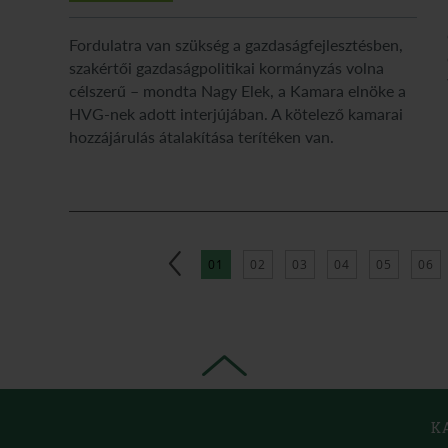
Fordulatra van szükség a gazdaságfejlesztésben,
szakértői gazdaságpolitikai kormányzás volna
célszerű – mondta Nagy Elek, a Kamara elnöke a
HVG-nek adott interjújában. A kötelező kamarai
hozzájárulás átalakítása terítéken van.
01
02
03
04
05
06
K