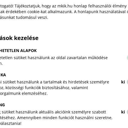
eredményeként a Demján Sándor Tőkeprogram
togató! Tájékoztatjuk, hogy az mkik.hu honlap felhasználói élmény
keretösszegét a feltételeknek teljeskörűen
ak érdekében cookie-kat alkalmazunk. A honlapunk használatával 
tásunkat tudomásul veszi.
megfelelő vállalkozások számához igazítják.
„Az iskolapadtól az első
tások kezelése
munkahelyig": tehetséggondozó
programot indít a Magyar
HETETLEN ALAPOK
Kereskedelmi és Iparkamara
tetlen sütiket használunk az oldal zavartalan működése
n.
Magyar Kereskedelmi és Iparkamara
Sajtóközlemény
2026. július 28.
IKA
kai sütiket használunk a tartalmak és hirdetések személyre
ki
z, közösségi funkciók biztosításához, valamint
A Kamara új társadalmi felelősségvállalási
forgalmunk elemzéséhez.
programja, „Az iskolapadtól az első munkahelyig"
tehetséges, de hátrányos helyzetű fiatalokat kísér
NG
végig pályájuk legérzékenyebb szakaszán.
 sütiket használunk aktuális akcióink személyre szabott
ki
téséhez. Amennyiben minden funkciót használni szeretne,
iválasztania!
A magyar kkv-k munkahelyi