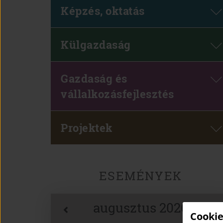
Képzés, oktatás
Külgazdaság
Gazdaság és
vállalkozásfejlesztés
Projektek
ESEMÉNYEK
augusztus 2026
Cookie