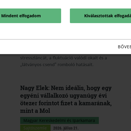
alagsora
Magyar Kereskedelmi és Iparkamara
Mindent elfogadom
Kiválasztottak elfogad
2026. július 24.
Miért folyik lefelé a nyomás a cégben, és miért
akad meg a visszajelzés? Mentálhigiénés és
BŐVE
addiktológiai szakértők tárják fel a magyar kkv-k
stresszláncát, a fluktuáció valódi okait és a
„látványos csend” romboló hatásait.
Nagy Elek: Nem ideális, hogy egy
egyéni vállalkozó ugyanúgy évi
ötezer forintot fizet a kamarának,
mint a Mol
Magyar Kereskedelmi és Iparkamara
Sajtószemle
2026. július 21.