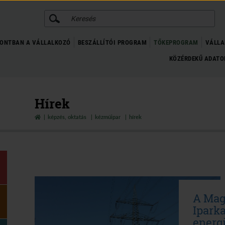
KERESÉS
ONTBAN A VÁLLALKOZÓ
BESZÁLLÍTÓI PROGRAM
TŐKEPROGRAM
VÁLLA
KÖZÉRDEKŰ ADAT
Hírek
képzés, oktatás
kézműipar
hírek
A Mag
Ipark
energ