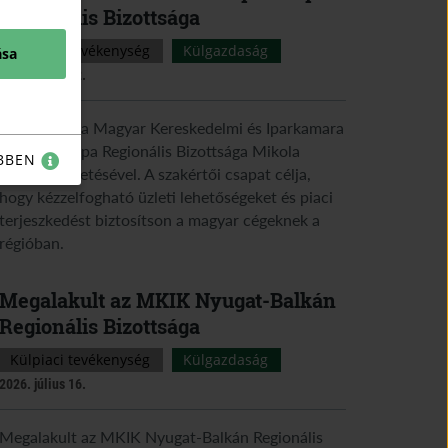
Regionális Bizottsága
Külpiaci tevékenység
Külgazdaság
ása
2026. július 22.
Megalakult a Magyar Kereskedelmi és Iparkamara
Közép-Európa Regionális Bizottsága Mikola
BBEN
Gergely vezetésével. A szakértői csapat célja,
hogy kézzelfogható üzleti lehetőségeket és piaci
terjeszkedést biztosítson a magyar cégeknek a
régióban.
Megalakult az MKIK Nyugat-Balkán
Regionális Bizottsága
Külpiaci tevékenység
Külgazdaság
2026. július 16.
Megalakult az MKIK Nyugat-Balkán Regionális