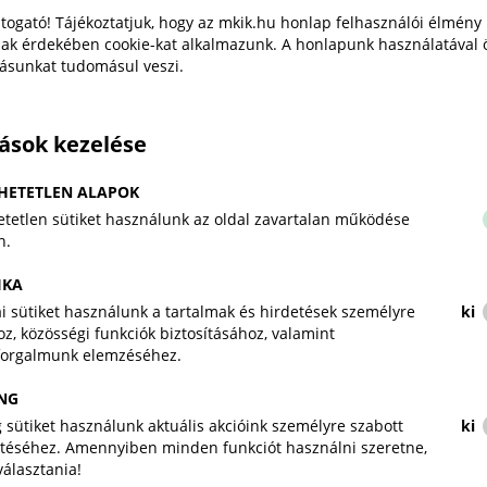
eredményeként a Demján Sándor Tőkeprogram
togató! Tájékoztatjuk, hogy az mkik.hu honlap felhasználói élmény
keretösszegét a feltételeknek teljeskörűen
ak érdekében cookie-kat alkalmazunk. A honlapunk használatával 
tásunkat tudomásul veszi.
megfelelő vállalkozások számához igazítják.
„Az iskolapadtól az első
tások kezelése
munkahelyig": tehetséggondozó
programot indít a Magyar
HETETLEN ALAPOK
Kereskedelmi és Iparkamara
tetlen sütiket használunk az oldal zavartalan működése
n.
Magyar Kereskedelmi és Iparkamara
Sajtóközlemény
2026. július 28.
IKA
kai sütiket használunk a tartalmak és hirdetések személyre
ki
z, közösségi funkciók biztosításához, valamint
A Kamara új társadalmi felelősségvállalási
forgalmunk elemzéséhez.
programja, „Az iskolapadtól az első munkahelyig"
tehetséges, de hátrányos helyzetű fiatalokat kísér
NG
végig pályájuk legérzékenyebb szakaszán.
 sütiket használunk aktuális akcióink személyre szabott
ki
téséhez. Amennyiben minden funkciót használni szeretne,
iválasztania!
A magyar kkv-k munkahelyi