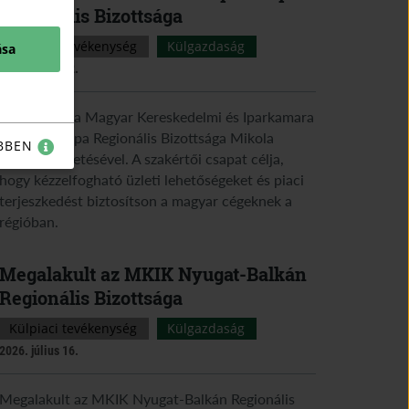
Regionális Bizottsága
Külpiaci tevékenység
Külgazdaság
ása
2026. július 22.
Megalakult a Magyar Kereskedelmi és Iparkamara
Közép-Európa Regionális Bizottsága Mikola
BBEN
Gergely vezetésével. A szakértői csapat célja,
hogy kézzelfogható üzleti lehetőségeket és piaci
terjeszkedést biztosítson a magyar cégeknek a
régióban.
Megalakult az MKIK Nyugat-Balkán
Regionális Bizottsága
Külpiaci tevékenység
Külgazdaság
2026. július 16.
Megalakult az MKIK Nyugat-Balkán Regionális