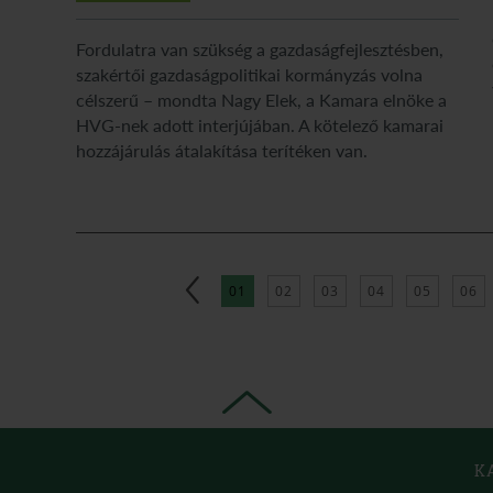
Fordulatra van szükség a gazdaságfejlesztésben,
szakértői gazdaságpolitikai kormányzás volna
célszerű – mondta Nagy Elek, a Kamara elnöke a
HVG-nek adott interjújában. A kötelező kamarai
hozzájárulás átalakítása terítéken van.
01
02
03
04
05
06
K