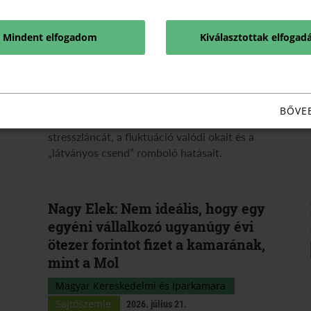
alagsora
Magyar Kereskedelmi és Iparkamara
Mindent elfogadom
Kiválasztottak elfogad
2026. július 24.
Miért folyik lefelé a nyomás a cégben, és miért
akad meg a visszajelzés? Mentálhigiénés és
BŐVE
addiktológiai szakértők tárják fel a magyar kkv-k
stresszláncát, a fluktuáció valódi okait és a
„látványos csend” romboló hatásait.
Nagy Elek: Nem ideális, hogy egy
egyéni vállalkozó ugyanúgy évi
ötezer forintot fizet a kamarának,
mint a Mol
Magyar Kereskedelmi és Iparkamara
Sajtószemle
2026. július 21.