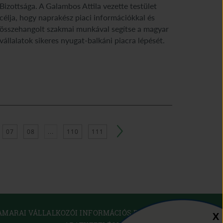
Bizottsága. A Galambos Attila vezette testület
célja, hogy naprakész piaci információkkal és
összehangolt szakmai munkával segítse a magyar
vállalatok sikeres nyugat-balkáni piacra lépését.
07
08
...
110
111
(OPEN
AMARAI VÁLLALKOZÓI INFORMÁCIÓS RENDSZER
Sz
X
IN