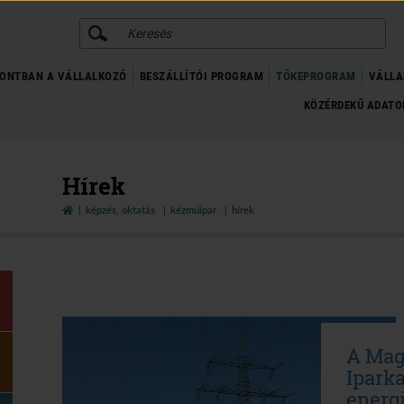
KERESÉS
ONTBAN A VÁLLALKOZÓ
BESZÁLLÍTÓI PROGRAM
TŐKEPROGRAM
VÁLLA
KÖZÉRDEKŰ ADAT
Hírek
képzés, oktatás
kézműipar
hírek
A Mag
Ipark
energ