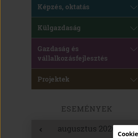
Képzés, oktatás
Külgazdaság
Gazdaság és
vállalkozásfejlesztés
Projektek
ESEMÉNYEK
augusztus 2026
Cookie