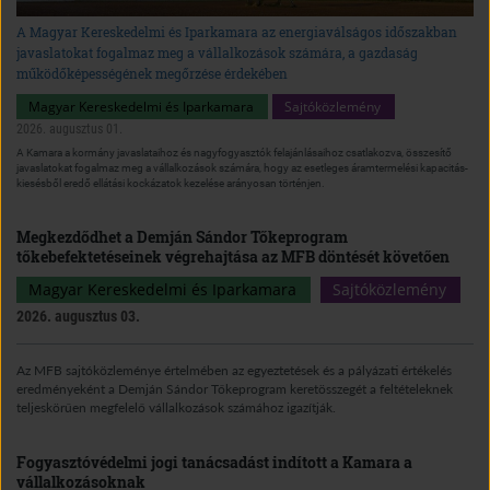
A Magyar Kereskedelmi és Iparkamara az energiaválságos időszakban
javaslatokat fogalmaz meg a vállalkozások számára, a gazdaság
működőképességének megőrzése érdekében
Magyar Kereskedelmi és Iparkamara
Sajtóközlemény
2026. augusztus 01.
A Kamara a kormány javaslataihoz és nagyfogyasztók felajánlásaihoz csatlakozva, összesítő
javaslatokat fogalmaz meg a vállalkozások számára, hogy az esetleges áramtermelési kapacitás-
kiesésből eredő ellátási kockázatok kezelése arányosan történjen.
Megkezdődhet a Demján Sándor Tőkeprogram
tőkebefektetéseinek végrehajtása az MFB döntését követően
Magyar Kereskedelmi és Iparkamara
Sajtóközlemény
2026. augusztus 03.
Az MFB sajtóközleménye értelmében az egyeztetések és a pályázati értékelés
eredményeként a Demján Sándor Tőkeprogram keretösszegét a feltételeknek
teljeskörűen megfelelő vállalkozások számához igazítják.
Fogyasztóvédelmi jogi tanácsadást indított a Kamara a
vállalkozásoknak