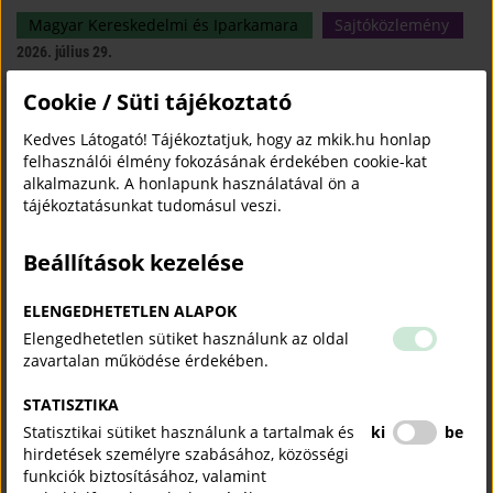
Magyar Kereskedelmi és Iparkamara
Sajtóközlemény
2026. július 29.
Cookie / Süti tájékoztató
A Kamara fogyasztóvédelmi jogi tanácsadással segít a kis- és
középvállalkozásoknak megelőzni a költséges jogsértéseket és ez hozzájárul
Kedves Látogató! Tájékoztatjuk, hogy az mkik.hu honlap
ahhoz, hogy a cégek hatékonyan feleljenek meg a gyorsan változó
felhasználói élmény fokozásának érdekében cookie-kat
fogyasztóvédelmi előírásoknak.
alkalmazunk. A honlapunk használatával ön a
tájékoztatásunkat tudomásul veszi.
„Az iskolapadtól az első munkahelyig": tehetséggondozó
programot indít a Magyar Kereskedelmi és Iparkamara
Beállítások kezelése
Magyar Kereskedelmi és Iparkamara
Sajtóközlemény
2026. július 28.
ELENGEDHETETLEN ALAPOK
Elengedhetetlen sütiket használunk az oldal
A Kamara új társadalmi felelősségvállalási programja, „Az iskolapadtól az első
zavartalan működése érdekében.
munkahelyig" tehetséges, de hátrányos helyzetű fiatalokat kísér végig pályájuk
legérzékenyebb szakaszán.
STATISZTIKA
Statisztikai sütiket használunk a tartalmak és
ki
be
Megalakult az MKIK Szubszaharai Afrika Bizottsága
hirdetések személyre szabásához, közösségi
funkciók biztosításához, valamint
Külgazdaság
2026. július 27.