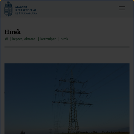
Magyar
Toggle
Kereskedelmi
navigat
és
Iparkamara
Hírek
képzés, oktatás
kézműipar
hírek