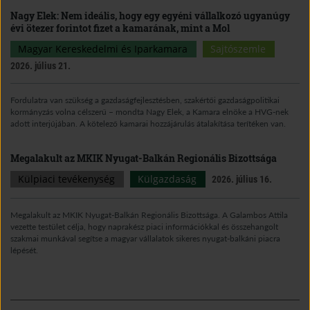
Nagy Elek: Nem ideális, hogy egy egyéni vállalkozó ugyanúgy
évi ötezer forintot fizet a kamarának, mint a Mol
Magyar Kereskedelmi és Iparkamara
Sajtószemle
2026. július 21.
Fordulatra van szükség a gazdaságfejlesztésben, szakértői gazdaságpolitikai
kormányzás volna célszerű – mondta Nagy Elek, a Kamara elnöke a HVG-nek
adott interjújában. A kötelező kamarai hozzájárulás átalakítása terítéken van.
Megalakult az MKIK Nyugat-Balkán Regionális Bizottsága
Külpiaci tevékenység
Külgazdaság
2026. július 16.
Megalakult az MKIK Nyugat-Balkán Regionális Bizottsága. A Galambos Attila
vezette testület célja, hogy naprakész piaci információkkal és összehangolt
szakmai munkával segítse a magyar vállalatok sikeres nyugat-balkáni piacra
lépését.