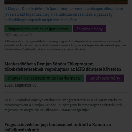
A Magyar Kereskedelmi és Iparkamara az energiaválságos időszakban
javaslatokat fogalmaz meg a vállalkozások számára, a gazdaság
működőképességének megőrzése érdekében
Magyar Kereskedelmi és Iparkamara
Sajtóközlemény
2026. augusztus 01.
A Kamara a kormány javaslataihoz és nagyfogyasztók felajánlásaihoz csatlakozva, összesítő
javaslatokat fogalmaz meg a vállalkozások számára, hogy az esetleges áramtermelési kapacitás-
kiesésből eredő ellátási kockázatok kezelése arányosan történjen.
Megkezdődhet a Demján Sándor Tőkeprogram
tőkebefektetéseinek végrehajtása az MFB döntését követően
Magyar Kereskedelmi és Iparkamara
Sajtóközlemény
2026. augusztus 03.
Az MFB sajtóközleménye értelmében az egyeztetések és a pályázati értékelés
eredményeként a Demján Sándor Tőkeprogram keretösszegét a feltételeknek
teljeskörűen megfelelő vállalkozások számához igazítják.
Fogyasztóvédelmi jogi tanácsadást indított a Kamara a
vállalkozásoknak