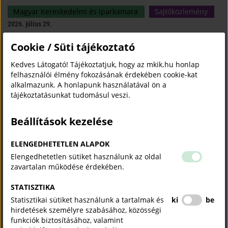
Magyar Kereskedelmi és Iparkamara
Sajtóközlemény
2026. július 29.
Cookie / Süti tájékoztató
A Kamara fogyasztóvédelmi jogi tanácsadással segít a kis- és
középvállalkozásoknak megelőzni a költséges jogsértéseket és ez hozzájárul
Kedves Látogató! Tájékoztatjuk, hogy az mkik.hu honlap
ahhoz, hogy a cégek hatékonyan feleljenek meg a gyorsan változó
felhasználói élmény fokozásának érdekében cookie-kat
fogyasztóvédelmi előírásoknak.
alkalmazunk. A honlapunk használatával ön a
tájékoztatásunkat tudomásul veszi.
„Az iskolapadtól az első munkahelyig": tehetséggondozó
programot indít a Magyar Kereskedelmi és Iparkamara
Beállítások kezelése
Magyar Kereskedelmi és Iparkamara
Sajtóközlemény
2026. július 28.
ELENGEDHETETLEN ALAPOK
Elengedhetetlen sütiket használunk az oldal
A Kamara új társadalmi felelősségvállalási programja, „Az iskolapadtól az első
zavartalan működése érdekében.
munkahelyig" tehetséges, de hátrányos helyzetű fiatalokat kísér végig pályájuk
legérzékenyebb szakaszán.
STATISZTIKA
Statisztikai sütiket használunk a tartalmak és
ki
be
Megalakult az MKIK Szubszaharai Afrika Bizottsága
hirdetések személyre szabásához, közösségi
funkciók biztosításához, valamint
Külgazdaság
2026. július 27.