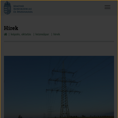
Magyar
Toggle
Kereskedelmi
navigat
és
Iparkamara
Hírek
képzés, oktatás
kézműipar
hírek