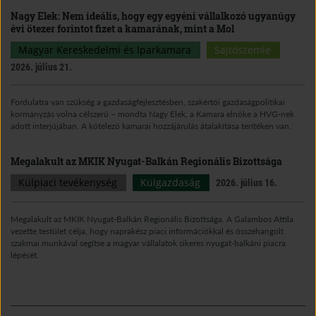
Nagy Elek: Nem ideális, hogy egy egyéni vállalkozó ugyanúgy
évi ötezer forintot fizet a kamarának, mint a Mol
Magyar Kereskedelmi és Iparkamara
Sajtószemle
2026. július 21.
Fordulatra van szükség a gazdaságfejlesztésben, szakértői gazdaságpolitikai
kormányzás volna célszerű – mondta Nagy Elek, a Kamara elnöke a HVG-nek
adott interjújában. A kötelező kamarai hozzájárulás átalakítása terítéken van.
Megalakult az MKIK Nyugat-Balkán Regionális Bizottsága
Külpiaci tevékenység
Külgazdaság
2026. július 16.
Megalakult az MKIK Nyugat-Balkán Regionális Bizottsága. A Galambos Attila
vezette testület célja, hogy naprakész piaci információkkal és összehangolt
szakmai munkával segítse a magyar vállalatok sikeres nyugat-balkáni piacra
lépését.