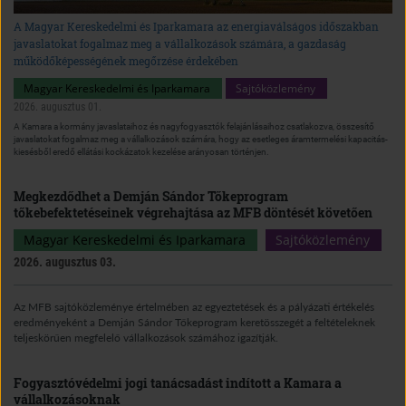
A Magyar Kereskedelmi és Iparkamara az energiaválságos időszakban
javaslatokat fogalmaz meg a vállalkozások számára, a gazdaság
működőképességének megőrzése érdekében
Magyar Kereskedelmi és Iparkamara
Sajtóközlemény
2026. augusztus 01.
A Kamara a kormány javaslataihoz és nagyfogyasztók felajánlásaihoz csatlakozva, összesítő
javaslatokat fogalmaz meg a vállalkozások számára, hogy az esetleges áramtermelési kapacitás-
kiesésből eredő ellátási kockázatok kezelése arányosan történjen.
Megkezdődhet a Demján Sándor Tőkeprogram
tőkebefektetéseinek végrehajtása az MFB döntését követően
Magyar Kereskedelmi és Iparkamara
Sajtóközlemény
2026. augusztus 03.
Az MFB sajtóközleménye értelmében az egyeztetések és a pályázati értékelés
eredményeként a Demján Sándor Tőkeprogram keretösszegét a feltételeknek
teljeskörűen megfelelő vállalkozások számához igazítják.
Fogyasztóvédelmi jogi tanácsadást indított a Kamara a
vállalkozásoknak