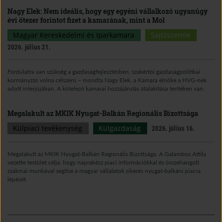
Nagy Elek: Nem ideális, hogy egy egyéni vállalkozó ugyanúgy
évi ötezer forintot fizet a kamarának, mint a Mol
Magyar Kereskedelmi és Iparkamara
Sajtószemle
2026. július 21.
Fordulatra van szükség a gazdaságfejlesztésben, szakértői gazdaságpolitikai
kormányzás volna célszerű – mondta Nagy Elek, a Kamara elnöke a HVG-nek
adott interjújában. A kötelező kamarai hozzájárulás átalakítása terítéken van.
Megalakult az MKIK Nyugat-Balkán Regionális Bizottsága
Külpiaci tevékenység
Külgazdaság
2026. július 16.
Megalakult az MKIK Nyugat-Balkán Regionális Bizottsága. A Galambos Attila
vezette testület célja, hogy naprakész piaci információkkal és összehangolt
szakmai munkával segítse a magyar vállalatok sikeres nyugat-balkáni piacra
lépését.