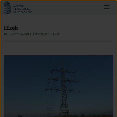
Magyar
Toggle
Kereskedelmi
navigat
és
Iparkamara
Hírek
képzés, oktatás
kézműipar
hírek