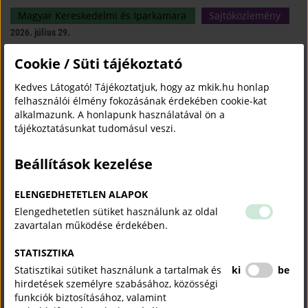
Magyar Kereskedelmi és Iparkamara
Sajtóközlemény
2026. július 29.
Cookie / Süti tájékoztató
A Kamara fogyasztóvédelmi jogi tanácsadással segít a kis- és
középvállalkozásoknak megelőzni a költséges jogsértéseket és ez hozzájárul
Kedves Látogató! Tájékoztatjuk, hogy az mkik.hu honlap
ahhoz, hogy a cégek hatékonyan feleljenek meg a gyorsan változó
felhasználói élmény fokozásának érdekében cookie-kat
fogyasztóvédelmi előírásoknak.
alkalmazunk. A honlapunk használatával ön a
tájékoztatásunkat tudomásul veszi.
„Az iskolapadtól az első munkahelyig": tehetséggondozó
programot indít a Magyar Kereskedelmi és Iparkamara
Beállítások kezelése
Magyar Kereskedelmi és Iparkamara
Sajtóközlemény
2026. július 28.
ELENGEDHETETLEN ALAPOK
Elengedhetetlen sütiket használunk az oldal
A Kamara új társadalmi felelősségvállalási programja, „Az iskolapadtól az első
zavartalan működése érdekében.
munkahelyig" tehetséges, de hátrányos helyzetű fiatalokat kísér végig pályájuk
legérzékenyebb szakaszán.
STATISZTIKA
Statisztikai sütiket használunk a tartalmak és
ki
be
Megalakult az MKIK Szubszaharai Afrika Bizottsága
hirdetések személyre szabásához, közösségi
funkciók biztosításához, valamint
Külgazdaság
2026. július 27.