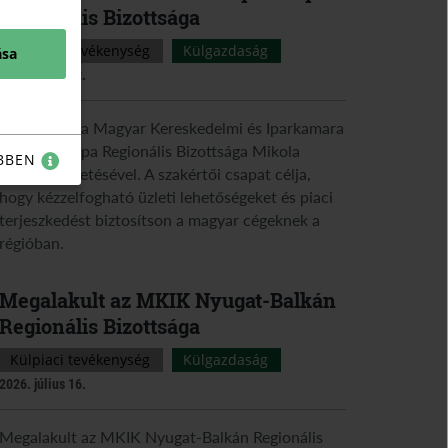
Regionális Bizottsága
Külpiaci tevékenység
Külgazdaság
ása
2026. július 22.
Megalakult a Magyar Kereskedelmi és Iparkamara
Közép-Európa Regionális Bizottsága Mikola
BBEN
Gergely vezetésével. A szakértői csapat célja,
hogy kézzelfogható üzleti lehetőségeket és piaci
terjeszkedést biztosítson a magyar cégeknek a
régióban.
Megalakult az MKIK Nyugat-Balkán
Regionális Bizottsága
Külpiaci tevékenység
Külgazdaság
2026. július 16.
Megalakult az MKIK Nyugat-Balkán Regionális