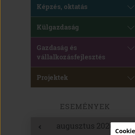
Képzés, oktatás
Külgazdaság
Gazdaság és
vállalkozásfejlesztés
Projektek
ESEMÉNYEK
augusztus 2026
Cookie