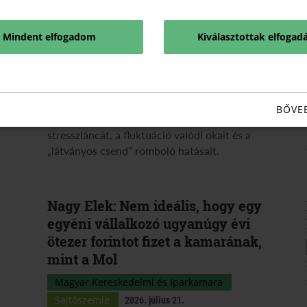
alagsora
Magyar Kereskedelmi és Iparkamara
Mindent elfogadom
Kiválasztottak elfogad
2026. július 24.
Miért folyik lefelé a nyomás a cégben, és miért
akad meg a visszajelzés? Mentálhigiénés és
BŐVE
addiktológiai szakértők tárják fel a magyar kkv-k
stresszláncát, a fluktuáció valódi okait és a
„látványos csend” romboló hatásait.
Nagy Elek: Nem ideális, hogy egy
egyéni vállalkozó ugyanúgy évi
ötezer forintot fizet a kamarának,
mint a Mol
Magyar Kereskedelmi és Iparkamara
Sajtószemle
2026. július 21.