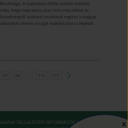
Bizottsága. A Galambos Attila vezette testület
célja, hogy naprakész piaci információkkal és
összehangolt szakmai munkával segítse a magyar
vállalatok sikeres nyugat-balkáni piacra lépését.
07
08
...
110
111
(OPEN
AMARAI VÁLLALKOZÓI INFORMÁCIÓS RENDSZER
Sz
X
IN