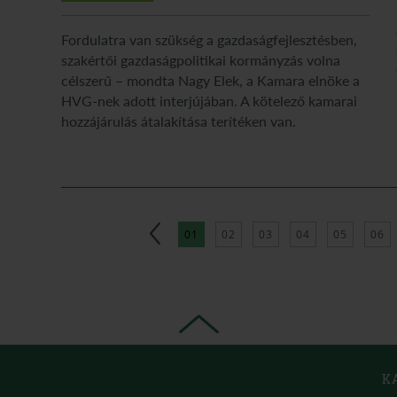
Fordulatra van szükség a gazdaságfejlesztésben,
szakértői gazdaságpolitikai kormányzás volna
célszerű – mondta Nagy Elek, a Kamara elnöke a
HVG-nek adott interjújában. A kötelező kamarai
hozzájárulás átalakítása terítéken van.
01
02
03
04
05
06
K