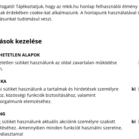
eredményeként a Demján Sándor Tőkeprogram
togató! Tájékoztatjuk, hogy az mkik.hu honlap felhasználói élmény
keretösszegét a feltételeknek teljeskörűen
ak érdekében cookie-kat alkalmazunk. A honlapunk használatával 
tásunkat tudomásul veszi.
megfelelő vállalkozások számához igazítják.
„Az iskolapadtól az első
tások kezelése
munkahelyig": tehetséggondozó
programot indít a Magyar
HETETLEN ALAPOK
Kereskedelmi és Iparkamara
tetlen sütiket használunk az oldal zavartalan működése
n.
Magyar Kereskedelmi és Iparkamara
Sajtóközlemény
2026. július 28.
IKA
kai sütiket használunk a tartalmak és hirdetések személyre
ki
z, közösségi funkciók biztosításához, valamint
A Kamara új társadalmi felelősségvállalási
forgalmunk elemzéséhez.
programja, „Az iskolapadtól az első munkahelyig"
tehetséges, de hátrányos helyzetű fiatalokat kísér
NG
végig pályájuk legérzékenyebb szakaszán.
 sütiket használunk aktuális akcióink személyre szabott
ki
téséhez. Amennyiben minden funkciót használni szeretne,
iválasztania!
A magyar kkv-k munkahelyi