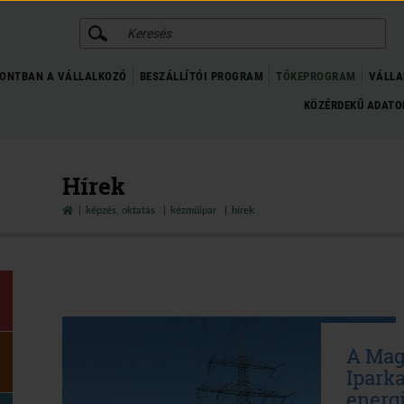
KERESÉS
ONTBAN A VÁLLALKOZÓ
BESZÁLLÍTÓI PROGRAM
TŐKEPROGRAM
VÁLLA
KÖZÉRDEKŰ ADAT
Hírek
képzés, oktatás
kézműipar
hírek
A Mag
Ipark
energ