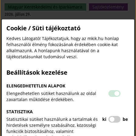
Magyar Kereskedelmi és Iparkamara
Sajtóközlemény
2026. július 29.
Cookie / Süti tájékoztató
A Kamara fogyasztóvédelmi jogi tanácsadással segít a kis- és
középvállalkozásoknak megelőzni a költséges jogsértéseket és ez hozzájárul
Kedves Látogató! Tájékoztatjuk, hogy az mkik.hu honlap
ahhoz, hogy a cégek hatékonyan feleljenek meg a gyorsan változó
felhasználói élmény fokozásának érdekében cookie-kat
fogyasztóvédelmi előírásoknak.
alkalmazunk. A honlapunk használatával ön a
tájékoztatásunkat tudomásul veszi.
„Az iskolapadtól az első munkahelyig": tehetséggondozó
programot indít a Magyar Kereskedelmi és Iparkamara
Beállítások kezelése
Magyar Kereskedelmi és Iparkamara
Sajtóközlemény
2026. július 28.
ELENGEDHETETLEN ALAPOK
Elengedhetetlen sütiket használunk az oldal
A Kamara új társadalmi felelősségvállalási programja, „Az iskolapadtól az első
zavartalan működése érdekében.
munkahelyig" tehetséges, de hátrányos helyzetű fiatalokat kísér végig pályájuk
legérzékenyebb szakaszán.
STATISZTIKA
Statisztikai sütiket használunk a tartalmak és
ki
be
Megalakult az MKIK Szubszaharai Afrika Bizottsága
hirdetések személyre szabásához, közösségi
funkciók biztosításához, valamint
Külgazdaság
2026. július 27.