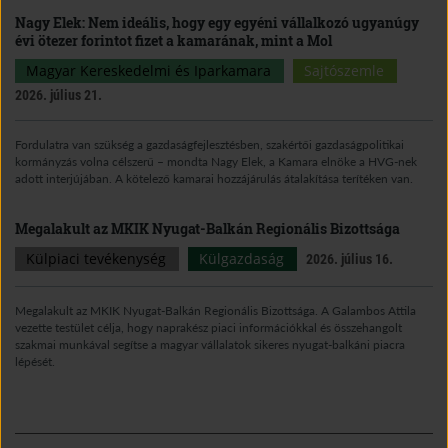
Nagy Elek: Nem ideális, hogy egy egyéni vállalkozó ugyanúgy
évi ötezer forintot fizet a kamarának, mint a Mol
Magyar Kereskedelmi és Iparkamara
Sajtószemle
2026. július 21.
Fordulatra van szükség a gazdaságfejlesztésben, szakértői gazdaságpolitikai
kormányzás volna célszerű – mondta Nagy Elek, a Kamara elnöke a HVG-nek
adott interjújában. A kötelező kamarai hozzájárulás átalakítása terítéken van.
Megalakult az MKIK Nyugat-Balkán Regionális Bizottsága
Külpiaci tevékenység
Külgazdaság
2026. július 16.
Megalakult az MKIK Nyugat-Balkán Regionális Bizottsága. A Galambos Attila
vezette testület célja, hogy naprakész piaci információkkal és összehangolt
szakmai munkával segítse a magyar vállalatok sikeres nyugat-balkáni piacra
lépését.