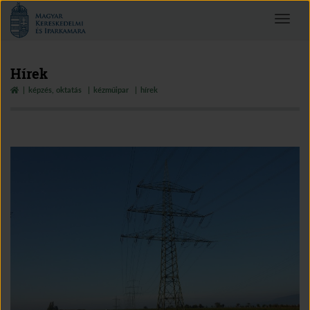
Magyar
Toggle
Kereskedelmi
navigat
és
Iparkamara
Hírek
képzés, oktatás
kézműipar
hírek