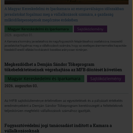
A Magyar Kereskedelmi és Iparkamara az energiaválságos időszakban
javaslatokat fogalmaz meg a vállalkozások számára, a gazdaság
működőképességének megőrzése érdekében
Magyar Kereskedelmi és Iparkamara
Sajtóközlemény
2026. augusztus 01.
A Kamara a kormány javaslataihoz és nagyfogyasztók felajánlásaihoz csatlakozva, összesítő
javaslatokat fogalmaz meg a vállalkozások számára, hogy az esetleges áramtermelési kapacitás-
kiesésből eredő ellátási kockázatok kezelése arányosan történjen.
Megkezdődhet a Demján Sándor Tőkeprogram
tőkebefektetéseinek végrehajtása az MFB döntését követően
Magyar Kereskedelmi és Iparkamara
Sajtóközlemény
2026. augusztus 03.
Az MFB sajtóközleménye értelmében az egyeztetések és a pályázati értékelés
eredményeként a Demján Sándor Tőkeprogram keretösszegét a feltételeknek
teljeskörűen megfelelő vállalkozások számához igazítják.
Fogyasztóvédelmi jogi tanácsadást indított a Kamara a
vállalkozásoknak